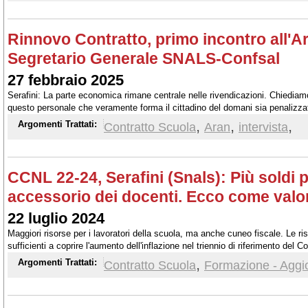
Rinnovo Contratto, primo incontro all'Ara
Segretario Generale SNALS-Confsal
27 febbraio 2025
Serafini: La parte economica rimane centrale nelle rivendicazioni. Chiediam
questo personale che veramente forma il cittadino del domani sia penalizza
,
,
,
Argomenti Trattati:
Contratto Scuola
Aran
intervista
CCNL 22-24, Serafini (Snals): Più soldi pe
accessorio dei docenti. Ecco come val
22 luglio 2024
Maggiori risorse per i lavoratori della scuola, ma anche cuneo fiscale. Le ri
sufficienti a coprire l'aumento dell'inflazione nel triennio di riferimento del C
Generale SNALS-Confsal
,
Argomenti Trattati:
Contratto Scuola
Formazione - Agg