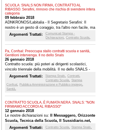
non abbiamo potuto firmare un rinnovo contrattuale
SCUOLA: SNALS NON FIRMA, CONTRATTO AL
che rischia di svendere l'intera nostra categoria.
RIBASSO. Serafini, rinnovo che rischia di svendere intera
Abbiamo preferito dire di no
categoria
09 febbraio 2018
ADNKRONOS/Labitalia - Il Segretario Serafini: Il
nostro è un gesto di coraggio, tra l'altro non facile, ma
abbiamo voluto dire basta a questa politica al ribasso
Comunicati Stampa -
Argomenti Trattati:
,
,
che non investe nella scuola, nell'università,
Dichiarazioni
Contratto Scuola
nell'Afam e nella ricerca. Speravamo che il governo
desse un segnale d'inversione di tendenza, fatto di
Pa, Confsal: Preoccupa stallo contratti scuola e sanità,
rispetto, considerazione, investimento, ma così non è
Gentiloni intervenga. Il no dello Snals
stato.
26 gennaio 2018
Contratto scuola: più poteri ai dirigenti scolastici,
vincolo triennale della mobilità. Il no dello SNALS -
Contratti, la Confsal: mancano le condizioni per il
,
,
Argomenti Trattati:
Stampa Snals
Contratti
rinnovo di quelli sanità e scuola.... - ADNKRONOS,
,
Contratto Scuola
Stampa
,
,
ITALIA OGGI, DIRE, IL DIARIO DEL LAVORO,
Confsal
Pubblica Amministrazione e Pubblico impiego
,
Sanità
TECNICA DELLA SCUOLA, ORIZZONTE SCUOLA,
LIBERO QUOTIDIANO, IL DENARO, IL DUBBIO,
AFFARITALIANI.IT, SASSARINOTIZIE.COM. Le
CONTRATTO SCUOLA, È FUMATA NERA. SNALS: "NON
dichiarazioni di Margiotta riprese anche da IL
FIRMIAMO ACCORDI AL RIBASSO"
12 gennaio 2018
MESSAGGERO e IL MATTINO
Le nostre dichiarazioni su:
Il Messaggero, Orizzonte
Scuola, Tecnica della Scuola, Il Sussidiario.net,
Askanews, e altre testate
,
,
Argomenti Trattati:
Contratto Scuola
Stampa Snals