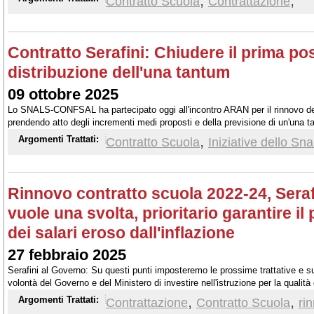
,
,
Contratto Scuola
Contrattazione
Contratto Serafini: Chiudere il prima pos
distribuzione dell'una tantum
09 ottobre 2025
Lo SNALS-CONFSAL ha partecipato oggi all'incontro ARAN per il rinnovo de
prendendo atto degli incrementi medi proposti e della previsione di un'una t
euro, stanziati dal Governo recuperando economie da altri capitoli di spesa 
,
Argomenti Trattati:
Contratto Scuola
Iniziative dello Sna
Rinnovo contratto scuola 2022-24, Sera
vuole una svolta, prioritario garantire il
dei salari eroso dall'inflazione
27 febbraio 2025
Serafini al Governo: Su questi punti imposteremo le prossime trattative e s
volontà del Governo e del Ministero di investire nell'istruzione per la qualità
culturale dei nostri studenti
,
,
Argomenti Trattati:
Contrattazione
Contratto Scuola
ri