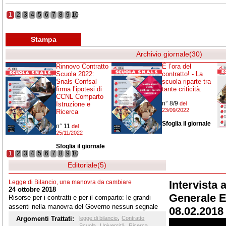
1
2
3
4
5
6
7
8
9
10
Stampa
Archivio giornale(30)
Rinnovo Contratto
È l’ora del
Scuola 2022:
contratto! - La
Snals-Confsal
scuola riparte tra
firma l’ipotesi di
tante criticità.
CCNL Comparto
n° 8/9
Istruzione e
del
23/09/2022
Ricerca
Sfoglia il giornale
n° 11
del
25/11/2022
Sfoglia il giornale
1
2
3
4
5
6
7
8
9
10
Editoriale(5)
Legge di Bilancio, una manovra da cambiare
Intervista 
24 ottobre 2018
Generale El
Risorse per i contratti e per il comparto: le grandi
assenti nella manovra del Governo nessun segnale
08.02.2018 
per Scuola, Università, Ricerca e Afam
,
Argomenti Trattati:
legge di bilancio
Contratto
,
,
,
Scuola
Università
Ricerca