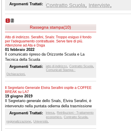
,
,
Argomenti Trattati:
Contratto Scuola
Interviste
1
2
Rassegna stampa(10)
Atto di indirizzo. Serafini, Snals: Troppo esiguo il fondo
per l'adeguamento contrattuale. Serve fare di più.
Attenzione ad Ata e Dsga
01 febbraio 2022
Il comunicato ripreso da Orizzonte Scuola e La
Tecnica della Scuola
,
,
Argomenti Trattati:
atto di indirizzo
Contratto Scuola
Comunicati Stampa -
,
Dichiarazioni
Il Segretario Generale Elvira Serafini ospite a COFFEE
BREAK su LA7
19 giugno 2019
Il Segretario generale dello Snals, Elvira Serafini, è
intervenuto nella puntata odierna della trasmissione
Coffee Break, talk show di approfondimento politico e
,
Argomenti Trattati:
intesa
Retribuzioni - Trattamento
di attualità de La7, condotto da Andrea Pancani.
,
,
economico
Contratto Scuola
,
,
regionalizzazione
Università