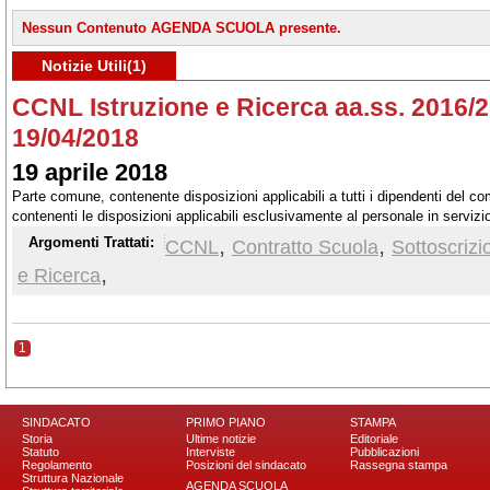
Nessun Contenuto AGENDA SCUOLA presente.
Notizie Utili(1)
CCNL Istruzione e Ricerca aa.ss. 2016/20
19/04/2018
19 aprile 2018
Parte comune, contenente disposizioni applicabili a tutti i dipendenti del co
contenenti le disposizioni applicabili esclusivamente al personale in servizi
educative; Istituzioni di Alta formazione artistica, musicale e coreutica; Un
,
,
Argomenti Trattati:
CCNL
Contratto Scuola
Sottoscrizi
universitarie; Istituzioni ed enti di ricerca e sperimentazione
,
e Ricerca
1
SINDACATO
PRIMO PIANO
STAMPA
Storia
Ultime notizie
Editoriale
Statuto
Interviste
Pubblicazioni
Regolamento
Posizioni del sindacato
Rassegna stampa
Struttura Nazionale
AGENDA SCUOLA