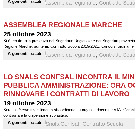
,
Argomenti Trattati:
assemblea regionale
Contratto Scuo
ASSEMBLEA REGIONALE MARCHE
25 ottobre 2023
Si è tenuta, alla presenza del Segretario Regionale e dei Segretari provinci
Regione Marche, sui temi: Contratto Scuola 2019/2021, Concorsi ordinari e str
quale ha partecipato il Segretario Generale, Elvira Serafini.
,
Argomenti Trattati:
assemblea regionale
Contratto Scuo
LO SNALS CONFSAL INCONTRA IL MI
PUBBLICA AMMINISTRAZIONE: ORA 
RINNOVARE I CONTRATTI DI LAVORO
19 ottobre 2023
Serafini: Serve investimento straordinario su organici docenti e ATA. Garanti
contrastare la dispersione scolastica.
,
,
Argomenti Trattati:
Snals.Confsal
Contratto Scuola