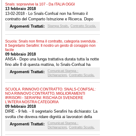
Snals: sopravvive la 107 - Da ITALIA OGGI
13 febbraio 2018
13-02-2018 - Lo Snals-Confsal non ha firmato il
contratto del Comparto Istruzione e Ricerca. Dopo
mesi di incontri insoddisfacenti, la trattativa si è
,
,
Argomenti Trattati:
Stampa Snals
Contratto Scuola
conclusa in maniera approssimativa e in assenza di
approfondimento. ...Il tutto in una nottata. Il contratto,
chiuso in regime di vigenza della legge 107, ne
Scuola: Snals non firma il contratto, categoria svenduta .
Il Segretario Serafini: Il nostro un gesto di coraggio non
ripropone tutti gli istituti
facile
09 febbraio 2018
ANSA - Dopo una lunga trattativa durata tutta la notte
fino alle 8 di questa mattina, lo Snals-Confsal ha
deciso di non firmare il contratto del comparto
Comunicati Stampa -
Argomenti Trattati:
,
,
Istruzione e Ricerca. Per il Sindacato i miglioramenti
Dichiarazioni
Contratto Scuola
retributivi sono, in concreto, irrisori mentre davvero
problematica risulta il testo nella parte normativa
SCUOLA. RINNOVO CONTRATTO. SNALS-CONFSAL:
NO A RINNOVO CONTRATTO, MIGLIORAMENTI
IRRISORI - SERAFINI: RISCHIA DI SVENDERE
L'INTERA NOSTRA CATEGORIA
09 febbraio 2018
DIRE - 9 feb. - Il segretario Serafini ha dichiarato: La
svolta che doveva ridare dignità ai lavoratori della
scuola non c'è stata. Dato che attendevamo questo
Comunicati Stampa -
Argomenti Trattati:
,
,
rinnovo da quasi dieci anni abbiamo portato avanti la
Dichiarazioni
Contratto Scuola
trattativa fino allo stremo, in una notte da incubo, ma