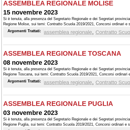
ASSEMBLEA REGIONALE MOLISE
15 novembre 2023
Si è tenuta, alla presenza del Segretario Regionale e dei Segretari provinci
Regione Molise, sui temi: Contratto Scuola 2019/2021, Concorsi ordinari e str
quale ha partecipato il Segretario Generale, Elvira Serafini.
,
Argomenti Trattati:
assemblea regionale
Contratto Scuo
ASSEMBLEA REGIONALE TOSCANA
08 novembre 2023
Si è tenuta, alla presenza del Segretario Regionale e dei Segretari provinci
Regione Toscana, sui temi: Contratto Scuola 2019/2021, Concorsi ordinari e st
quale ha partecipato il Segretario Generale, Elvira Serafini,
,
Argomenti Trattati:
assemblea regionale
Contratto Scuo
ASSEMBLEA REGIONALE PUGLIA
03 novembre 2023
Si è tenuta, alla presenza del Segretario Regionale e dei Segretari provinci
Regione Puglia, sui temi: Contratto Scuola 2019/2021, Concorsi ordinari e str
quale ha partecipato il Segretario Generale, Elvira Serafini.