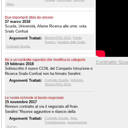
,
Afam
Due importanti sfide da vincere
27 marzo 2018
Scuola, Università, Afame Ricerca alle urne: vota
Snals Confsal
,
Argomenti Trattati:
Elezioni RSU 2018
Fondo
,
,
Espero
Iniziative dello Snals
,
Contratto Scuola
No a un contratto capestro che mortifica la categoria
Contratto Scu
19 febbraio 2018
Sottoscritto il nuovo CCNL del Comparto Istruzione e
Ricerca Snals-Confsal non ha firmato Serafini:
"Questo contratto è offensivo per la dignità
,
,
Argomenti Trattati:
Contratto Scuola
petizione
professionale di tutto il personale della Scuola,
,
Elezioni RSU 2018
dell'Afam, dell’Università e della Ricerca"
Le nostre richieste al tavolo negoziale
15 novembre 2017
Rinnovo contratto al via il negoziato all’Aran.
Serafini:"Risorse aggiuntive e rilancio della
contrattazione"
,
,
Argomenti Trattati:
Contratto Scuola
Aran
,
Contrattazione
assegnazione
,
risorse