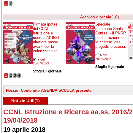
1
2
Archivio giornale(10)
Firmata ipotesi
Speciale
del CCNL
seminario Snals-
istruzione e
Confsal - Il PNRR
ricerca 2019/21:
per l’istruzione e
ulteriore passo
la ricerca: idee,
avanti per la
progetti, processi,
valorizzazione
n° 4
del
28/04/2023
n° 7
del
25/07/2023
Sfoglia il giornale
Sfoglia il giornale
1
2
3
4
Nessun Contenuto AGENDA SCUOLA presente.
Notizie Utili(1)
CCNL Istruzione e Ricerca aa.ss. 2016/20
19/04/2018
19 aprile 2018