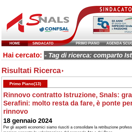
HOME
SINDACATO
PRIMO PIANO
AGENDA SCU
Hai cercato:
Inserisci parola chiave:
- Tag di ricerca: comparto Is
Risultati Ricerca
Primo Piano(13)
Rinnovo contratto Istruzione, Snals: gr
Serafini: molto resta da fare, è ponte pe
rinnovo
18 gennaio 2024
Per gli aspetti economici siamo riusciti a consolidare la retribuzione profess