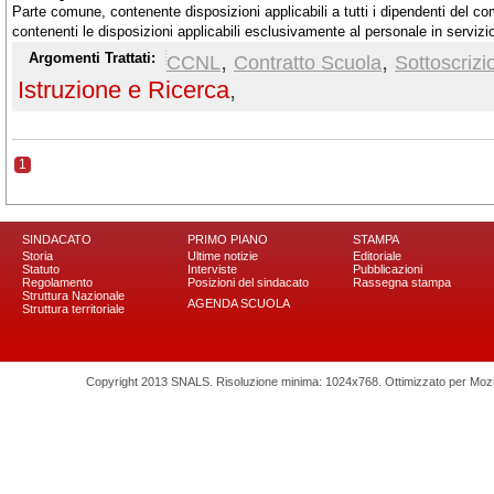
Parte comune, contenente disposizioni applicabili a tutti i dipendenti del co
contenenti le disposizioni applicabili esclusivamente al personale in servizi
educative; Istituzioni di Alta formazione artistica, musicale e coreutica; Un
,
,
Argomenti Trattati:
CCNL
Contratto Scuola
Sottoscrizi
universitarie; Istituzioni ed enti di ricerca e sperimentazione
Istruzione e Ricerca
,
1
SINDACATO
PRIMO PIANO
STAMPA
Storia
Ultime notizie
Editoriale
Statuto
Interviste
Pubblicazioni
Regolamento
Posizioni del sindacato
Rassegna stampa
Struttura Nazionale
AGENDA SCUOLA
Struttura territoriale
Copyright 2013 SNALS. Risoluzione minima: 1024x768. Ottimizzato per Mozilla