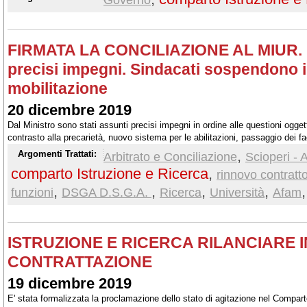
FIRMATA LA CONCILIAZIONE AL MIUR. I
precisi impegni. Sindacati sospendono in
mobilitazione
20 dicembre 2019
Dal Ministro sono stati assunti precisi impegni in ordine alle questioni ogge
contrasto alla precarietà, nuovo sistema per le abilitazioni, passaggio dei f
soluzioni per completare la stabilizzazione dei precari in Enti di Ricerca, U
,
Argomenti Trattati:
Arbitrato e Conciliazione
Scioperi - 
comparto Istruzione e Ricerca
,
rinnovo contratt
,
,
,
,
,
funzioni
DSGA D.S.G.A.
Ricerca
Università
Afam
ISTRUZIONE E RICERCA RILANCIARE I
CONTRATTAZIONE
19 dicembre 2019
E' stata formalizzata la proclamazione dello stato di agitazione nel Compart