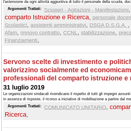
l'astensione da ogni attività aggiuntiva di tutto il personale della scuola, do
consegna ai dirigenti scolastici della rinuncia all'incarico superiore da parte 
Argomenti Trattati:
Scioperi - Agitazioni - Manifestazioni
facenti funzioni di DSGA), del personale delle università, degli Enti di ricer
comparto Istruzione e Ricerca
,
personale docen
,
,
Scolastici
assistenti amministrativi
DSGA D.S.G.A.
,
,
,
,
Afam
rinnovo contratto
CCNL
stabilizzazione
prec
,
Finanziamenti
Servono scelte di investimento e politic
valorizzino socialmente ed economicamen
professionali del comparto istruzione e 
31 luglio 2019
Le organizzazioni sindacali rivendicano il rispetto di tutti gli impegni assu
in assenza di risposte, il ricorso a iniziative di mobilitazione a partire dal
unitario
,
compart
Argomenti Trattati:
COMUNICATO UNITARIO
Ricerca
,