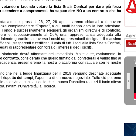
omia, ha dimostrato di volerla tutelare.
a, votando e facendo votare la lista Snals-Confsal per dare più forza
za scendere a compromessi, ha saputo dire NO a un contratto che ha
ndacato: nei prossimi 26, 27, 28 aprile saremo chiamati a rinnovare
enza complementare “Espero”, a cui molti hanno dato la loro adesione.
l Fondo e successivamente eleggerà gli organismi direttivi e di controllo.
Espero e, successivamente al CdA, una rappresentanza adeguata alla
intende garantire, attraverso i nostri rappresentanti designati, il massimo
abili, trasparenti e certificati. Il voto di tutti i soci alla lista Snals-Confsal,
Scad
gati di rappresentare con forza gli interessi degli iscritti.
 sindacato dovrà affrontare nell’immediato. Molte altre, ovviamente, lo
o contratto
, considerato che quello firmato dai confederali è valido fino al
scadenza, presenteremo la nostra piattaforma contrattuale con le nostre
o che nella legge finanziaria per il 2019 vengano destinate adeguate
l rispetto dei tempi
, l’apertura di un nuovo negoziato. Tutto ciò potremo
e convinto, con l’auspicio che il nuovo Esecutivo realizzi il tanto atteso
la, l’Afam, l’Università, la Ricerca.