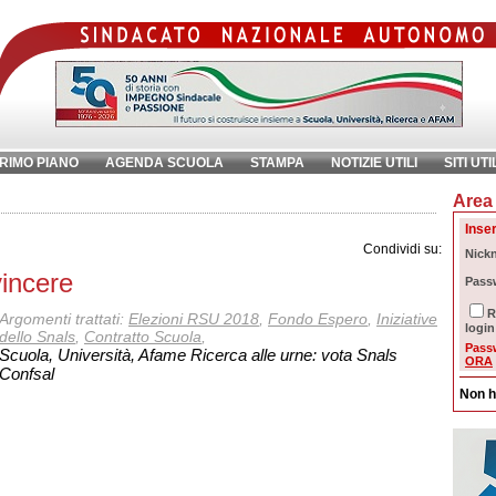
RIMO PIANO
AGENDA SCUOLA
STAMPA
NOTIZIE UTILI
SITI UTI
Area 
chiave:
Ri
Inser
Condividi su:
Nick
vincere
Pass
R
Argomenti trattati:
Elezioni RSU 2018
,
Fondo Espero
,
Iniziative
login
dello Snals
,
Contratto Scuola
,
Pass
Scuola, Università, Afame Ricerca alle urne: vota Snals
ORA
Confsal
Non h