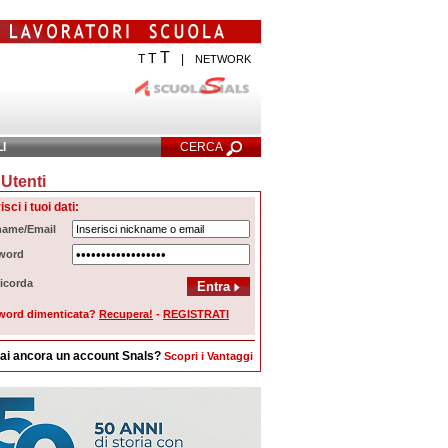
T
T
T
|
NETWORK
LI
CERCA
Utenti
cerca Avanzata
isci i tuoi dati:
name/Email
word
icorda
word dimenticata?
Recupera!
-
REGISTRATI
ai ancora un account Snals?
Scopri i Vantaggi