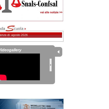
enze di: agosto 2026
Videogallery