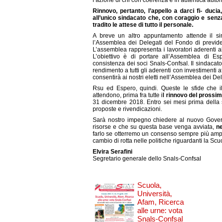
l’azione di chi con coerenza e in autentica auton
Rinnovo, pertanto, l’appello a darci fi- duci
all’unico sindacato che, con coraggio e sen
tradito le attese di tutto il personale.
A breve un altro appuntamento attende il si
l’Assemblea dei Delegati del Fondo di previd
L’assemblea rappresenta i lavoratori aderenti a
L’obiettivo è di portare all’Assemblea di 
consistenza dei soci Snals-Confsal. Il sindacato 
rendimento a tutti gli aderenti con investimenti affid
consentirà ai nostri eletti nell’Assemblea dei Dele
Rsu ed Espero, quindi. Queste le sfide che il
attendono, prima fra tutte i
l rinnovo del prossim
31 dicembre 2018. Entro sei mesi prima della 
proposte e rivendicazioni.
Sarà nostro impegno chiedere al nuovo Govern
risorse e che su questa base venga avviata,
ne
farlo se otterremo un consenso sempre più ampio 
cambio di rotta nelle politiche riguardanti la Scuo
Elvira Serafini
Segretario generale dello Snals-Confsal
Scuola,
Università,
Afam, Ricerca
alle urne: vota
Snals-Confsal