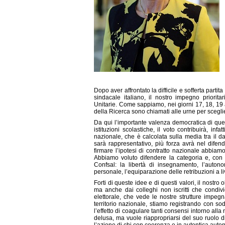
Dopo aver affrontato la difficile e sofferta parti
sindacale italiano, il nostro impegno priorit
Unitarie. Come sappiamo, nei giorni 17, 18, 19 apr
della Ricerca sono chiamati alle urne per scegliere
Da qui l’importante valenza democratica di ques
istituzioni scolastiche, il voto contribuirà, inf
nazionale, che è calcolata sulla media tra il dat
sarà rappresentativo, più forza avrà nel difender
firmare l’ipotesi di contratto nazionale abbiam
Abbiamo voluto difendere la categoria e, con e
Confsal: la libertà di insegnamento, l’autonom
personale, l’equiparazione delle retribuzioni a li
Forti di queste idee e di questi valori, il nostro o
ma anche dai colleghi non iscritti che condiv
elettorale, che vede le nostre strutture impe
territorio nazionale, stiamo registrando con so
l’effetto di coagulare tanti consensi intorno alla 
delusa, ma vuole riappropriarsi del suo ruolo d