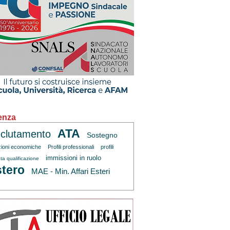
enza
ATA
clutamento
Sostegno
zioni economiche
Profili professionali
profili
immissioni in ruolo
ta qualificazione
tero
MAE - Min. Affari Esteri