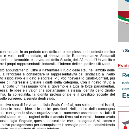
ta contrattuale, in un periodo così delicato e complesso del contesto politico
ario è volto, nell’immediato, al rinnovo delle Rappresentanze Sindacali
ile, le lavoratrici e i lavoratori della Scuola, dell’Afam, dell’Università e
 i propri rappresentanti sindacali all’interno delle rispettive Istituzioni.
Evid
to appuntamento. Oltre a riaffermare il ruolo delle Rsu nell’ambito delle
Re
atti, a rafforzare e consolidare la rappresentatività del sindacato a livello
o associativo e il dato elettorale. Più voti riceverà lo Snals-Confsal, più
e gli interessi e tutelare i diritti della categoria. Con il nostro rifiuto a
posi
o lanciato un messaggio forte al governo e a tutte le forze parlamentari.
eleva
ssa, le idee e i valori che sostanziano la stessa identità dello Snals-
Es
ia, la collegialità, la dignità professionale e il prestigio sociale del
vello europeo, la serietà degli studi.
biettivo sarà di far votare la lista Snals-Confsal, non solo dai nostri iscritti,
idono le nostre idee e le nostre posizioni. Nell’ambito della campagna
gnate con grande sforzo organizzativo in numerose assemblee su tutto il
ddisfazione che le ragioni della mancata firma sul contratto hanno avuto
nostra sigla. Segnale, questo, indiscutibile, che la categoria è, sì, stanca e
i attivo protagonismo per riconquistare il prestigio perduto, condividendo