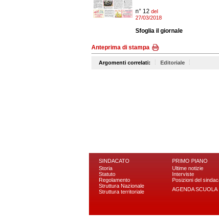
n° 12
del
27/03/2018
Sfoglia il giornale
Anteprima di stampa
Argomenti correlati:
Editoriale
SINDACATO
PRIMO PIANO
Storia
Ultime notizie
Statuto
Interviste
Regolamento
Posizioni del sindac
Struttura Nazionale
AGENDA SCUOLA
Struttura territoriale