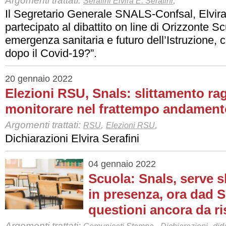
Argomenti trattati:
,
Serafini Elvira E. Serafini
Il Segretario Generale SNALS-Confsal, Elvira
partecipato al dibattito on line di Orizzonte Sc
emergenza sanitaria e futuro dell’Istruzione,
dopo il Covid-19?”.
20 gennaio 2022
Elezioni RSU, Snals: slittamento ra
monitorare nel frattempo andament
Argomenti trattati:
,
,
RSU
Elezioni RSU
Dichiarazioni Elvira Serafini
04 gennaio 2022
Scuola: Snals, serve s
in presenza, ora dad Se
questioni ancora da ri
Argomenti trattati:
,