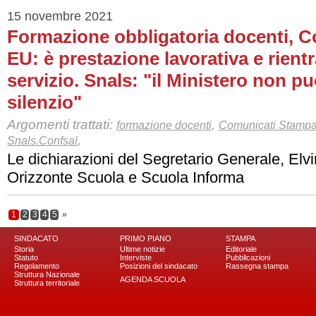
15 novembre 2021
Formazione obbligatoria docenti, Co
EU: è prestazione lavorativa e rientr
servizio. Snals: "il Ministero non pu
silenzio"
Argomenti trattati:
,
formazione docenti
Comunicati Stampa 
,
Snals.Confsal
Le dichiarazioni del Segretario Generale, Elvi
Orizzonte Scuola e Scuola Informa
1
2
3
4
5
»
SINDACATO
PRIMO PIANO
STAMPA
Storia
Ultime notizie
Editoriale
Statuto
Interviste
Pubblicazioni
Regolamento
Posizioni del sindacato
Rassegna stampa
Struttura Nazionale
AGENDA SCUOLA
Struttura territoriale