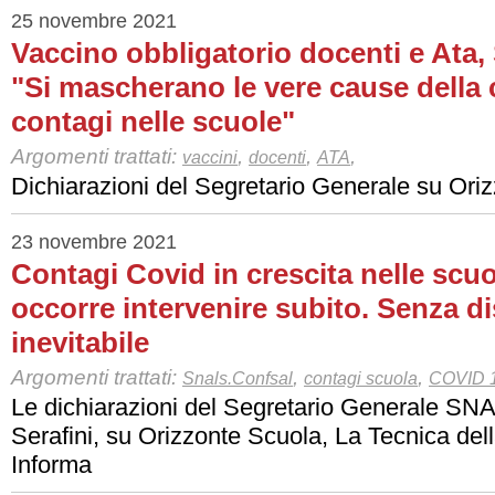
25 novembre 2021
Vaccino obbligatorio docenti e Ata, 
"Si mascherano le vere cause della 
contagi nelle scuole"
Argomenti trattati:
,
,
,
vaccini
docenti
ATA
Dichiarazioni del Segretario Generale su Ori
23 novembre 2021
Contagi Covid in crescita nelle scuo
occorre intervenire subito. Senza d
inevitabile
Argomenti trattati:
,
,
Snals.Confsal
contagi scuola
COVID 
Le dichiarazioni del Segretario Generale SNA
Serafini, su Orizzonte Scuola, La Tecnica del
Informa