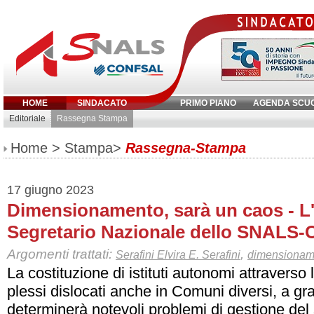
HOME
SINDACATO
PRIMO PIANO
AGENDA SCU
Editoriale
Rassegna Stampa
Inserisci parola chiave:
Home
>
Stampa
>
Rassegna-Stampa
17 giugno 2023
Dimensionamento, sarà un caos - L'
Segretario Nazionale dello SNALS-
Argomenti trattati:
,
Serafini Elvira E. Serafini
dimensionam
La costituzione di istituti autonomi attraverso
plessi dislocati anche in Comuni diversi, a gra
determinerà notevoli problemi di gestione del 