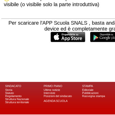
visibile (o visibile solo la parte introduttiva)
Per scaricare l’APP Scuola SNALS , basta andar
device ed è completamente gra
SINDACATO
PRIMO PIANO
STAMPA
Storia
Ultime notizie
Editoriale
Statuto
Interviste
Pubblicazioni
Regolamento
Posizioni del sindacato
Rassegna stampa
Struttura Nazionale
AGENDA SCUOLA
Struttura territoriale