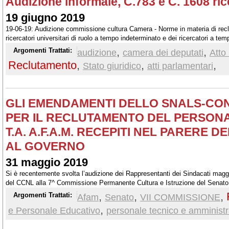
Audizione informale, C.783 e C. 1608 rice
19 giugno 2019
19-06-19: Audizione commissione cultura Camera - Norme in materia di reclu
ricercatori universitari di ruolo a tempo indeterminato e dei ricercatori a te
programmazione del fabbisogno organico delle università..
,
,
Argomenti Trattati:
audizione
camera dei deputati
Atto
Reclutamento
,
,
,
Stato giuridico
atti parlamentari
GLI EMENDAMENTI DELLO SNALS-CONF
PER IL RECLUTAMENTO DEL PERSON
T.A. A.F.A.M. RECEPITI NEL PARERE D
AL GOVERNO
31 maggio 2019
Si è recentemente svolta l’audizione dei Rappresentanti dei Sindacati maggi
del CCNL alla 7^ Commissione Permanente Cultura e Istruzione del Senato de
legislativo relativo allo Schema di Decreto del Presidente della Repubblica
,
,
,
Argomenti Trattati:
Afam
Senato
VII COMMISSIONE
procedure e le modalità per la programmazione e il reclutamento del person
,
e Personale Educativo
personale tecnico e amministr
amministrativo e tecnico del comparto dell'alta formazione artistica, music