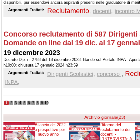
disponibili, pur essendovi ancora aspiranti presenti nelle graduatorie di mer
Reclutamento
,
,
Argomenti Trattati:
docenti
incontro M
Concorso reclutamento di 587 Dirigenti 
Domande on line dal 19 dic. al 17 genna
19 dicembre 2023
Decreto Dip. n. 2788 del 18 dicembre 2023. Bando sul Portale INPA - Aper
h10:00; chiusura 17 gennaio 2024 h23:59
,
,
Recl
Argomenti Trattati:
Dirigenti Scolastici
concorso
,
INPA
1
2
3
4
5
6
7
8
9
10
Archivio giornale(23)
Bilancio del 2022
Riforma del
e prospettive per
reclutamento dei
il nuovo anno
docenti -
L’INTERVISTA: A