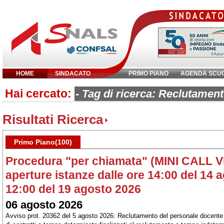
HOME
SINDACATO
PRIMO PIANO
AGENDA SCU
Hai cercato:
Inserisci parola chiave:
- Tag di ricerca: Reclutament
Risultati Ricerca
Primo Piano(100)
Procedura "per chiamata" (MINI CALL 
aperture istanze dalle ore 14:00 del 14 a
12:00 del 19 agosto 2026
06 agosto 2026
Avviso prot. 20362 del 5 agosto 2026: Reclutamento del personale docente