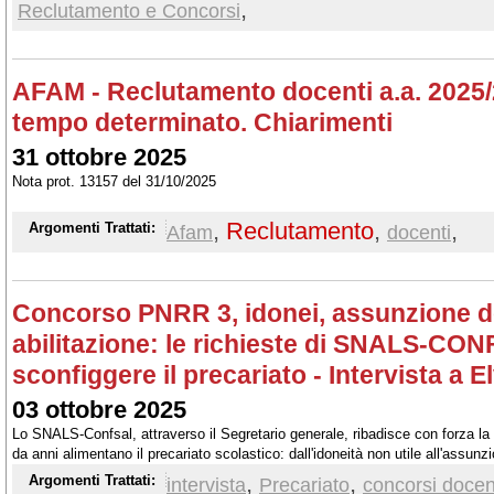
,
Reclutamento e Concorsi
piena tutela dei candidati di entrambe le procedure concorsuali
AFAM - Reclutamento docenti a.a. 2025/
tempo determinato. Chiarimenti
31 ottobre 2025
Nota prot. 13157 del 31/10/2025
,
Reclutamento
,
,
Argomenti Trattati:
Afam
docenti
Concorso PNRR 3, idonei, assunzione d
abilitazione: le richieste di SNALS-CO
sconfiggere il precariato - Intervista a El
03 ottobre 2025
Lo SNALS-Confsal, attraverso il Segretario generale, ribadisce con forza la n
da anni alimentano il precariato scolastico: dall'idoneità non utile all'assun
graduatorie. Intervista ad Elvira Serafini su ScuolaInforma
,
,
Argomenti Trattati:
intervista
Precariato
concorsi docen