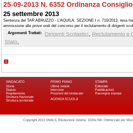
25-09-2013 N. 6352 Ordinanza Consiglio 
25 settembre 2013
Sentenza del TAR ABRUZZO - L'AQUILA: SEZIONE I n. 710/2013, resa tra 
ammissione alle prove orali del concorso per il reclutamento di dirigenti scol
,
Argomenti Trattati:
Dirigenti Scolastici
Reclutamento e 
,
Stato
1
SINDACATO
PRIMO PIANO
STAMPA
Storia
Ultime notizie
Editoriale
Statuto
Interviste
Pubblicazioni
Regolamento
Posizioni del sindacato
Rassegna stampa
Struttura Nazionale
AGENDA SCUOLA
Struttura territoriale
Copyright 2013 SNALS. Risoluzione minima: 1024x768. Ottimizzato per Mozilla