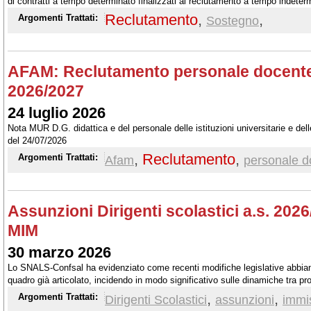
di contratti a tempo determinato finalizzati al reclutamento a tempo indeter
Reclutamento
,
,
Argomenti Trattati:
Sostegno
AFAM: Reclutamento personale docente e
2026/2027
24 luglio 2026
Nota MUR D.G. didattica e del personale delle istituzioni universitarie e dell
del 24/07/2026
,
Reclutamento
,
Argomenti Trattati:
Afam
personale d
Assunzioni Dirigenti scolastici a.s. 2026
MIM
30 marzo 2026
Lo SNALS-Confsal ha evidenziato come recenti modifiche legislative abbia
quadro già articolato, incidendo in modo significativo sulle dinamiche tra p
riservata. Ha, quindi, ribadito la necessità di criteri chiari, uniformi e traspa
,
,
Argomenti Trattati:
Dirigenti Scolastici
assunzioni
immis
disposizioni, anche con l'automazione della procedura di mobilità, per evitare d