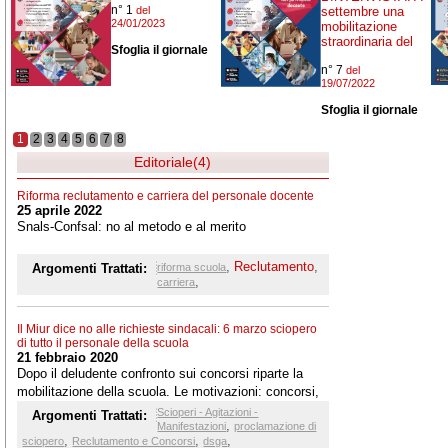
n° 1
del
settembre una
24/01/2023
mobilitazione
straordinaria del
Sfoglia il giornale
n° 7
del
19/07/2022
Sfoglia il giornale
1
2
3
4
5
6
7
8
Editoriale(4)
Riforma reclutamento e carriera del personale docente
25 aprile 2022
Snals-Confsal: no al metodo e al merito
,
Reclutamento
,
Argomenti Trattati:
riforma scuola
,
carriera
Il Miur dice no alle richieste sindacali: 6 marzo sciopero
di tutto il personale della scuola
21 febbraio 2020
Dopo il deludente confronto sui concorsi riparte la
mobilitazione della scuola. Le motivazioni: concorsi,
facenti funzioni DSGA, abilitazioni, mobilità ATA
Scioperi - Agitazioni -
Argomenti Trattati:
,
Manifestazioni
proclamazione di
,
,
,
sciopero
Reclutamento e Concorsi
dsga