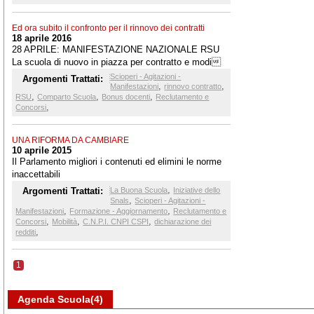
Ed ora subito il confronto per il rinnovo dei contratti
18 aprile 2016
28 APRILE: MANIFESTAZIONE NAZIONALE RSU
La scuola di nuovo in piazza per contratto e modi
che alla 107
Scioperi - Agitazioni -
Argomenti Trattati:
,
,
Manifestazioni
rinnovo contratto
,
,
,
RSU
Comparto Scuola
Bonus docenti
Reclutamento e
,
Concorsi
UNA RIFORMA DA CAMBIARE
10 aprile 2015
Il Parlamento migliori i contenuti ed elimini le norme
inaccettabili
,
Argomenti Trattati:
La Buona Scuola
Iniziative dello
,
Snals
Scioperi - Agitazioni -
,
,
Manifestazioni
Formazione - Aggiornamento
Reclutamento e
,
,
,
Concorsi
Mobilità
C.N.P.I. CNPI CSPI
dichiarazione dei
,
redditi
1
Agenda Scuola(4)