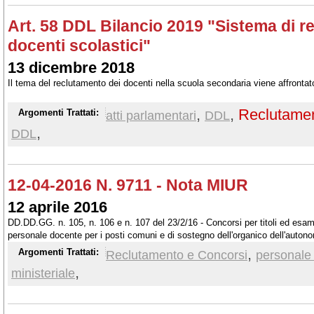
Art. 58 DDL Bilancio 2019 "Sistema di r
docenti scolastici"
13 dicembre 2018
Il tema del reclutamento dei docenti nella scuola secondaria viene affrontato
,
,
Reclutame
Argomenti Trattati:
atti parlamentari
DDL
,
DDL
12-04-2016 N. 9711 - Nota MIUR
12 aprile 2016
DD.DD.GG. n. 105, n. 106 e n. 107 del 23/2/16 - Concorsi per titoli ed esami
personale docente per i posti comuni e di sostegno dell'organico dell'autonom
primaria, secondaria di primo e secondo grado. Prove scritte
,
Argomenti Trattati:
Reclutamento e Concorsi
personale
,
ministeriale