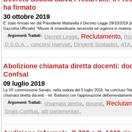
ha firmato
30 ottobre 2019
E' stato firmato ieri dal Presidente Mattarella il Decreto Legge 29/10/2019 (i
Gazzetta Ufficiale) "Misure di straordinaria necessità ed urgenza in materia
scolastico e degli enti di ricerca e di abilitazione dei docenti"
,
Reclutamento
,
Argomenti Trattati:
Decreti Legge
Ric
,
,
,
D.S.G.A.
concorsi riservati
Dirigenti Scolastici
ATA
Abolizione chiamata diretta docenti: d
Confsal
09 luglio 2019
La VII commissione Senato, nella seduta del 5 luglio 2019, ha concluso l'it
chiamata diretta docenti - rel. Barbaro) con l'approvazione dell'emendamen
partecipato con sue osservazioni e proposte.
,
,
Recluta
Argomenti Trattati:
chiamata diretta
docenti
,
,
Snals-Confsal
atti parlamentari