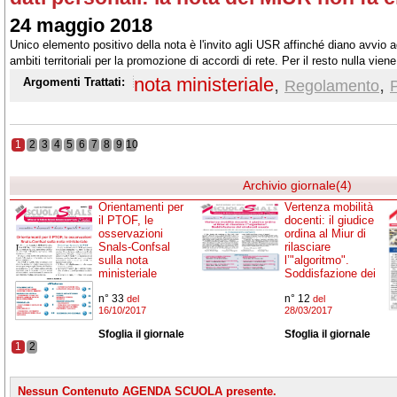
24 maggio 2018
Unico elemento positivo della nota è l'invito agli USR affinché diano avvio a
ambiti territoriali per la promozione di accordi di rete. Per il resto nulla viene 
nota ministeriale
,
,
Argomenti Trattati:
Regolamento
1
2
3
4
5
6
7
8
9
10
Archivio giornale(4)
Orientamenti per
Vertenza mobilità
il PTOF, le
docenti: il giudice
osservazioni
ordina al Miur di
Snals-Confsal
rilasciare
sulla nota
l’"algoritmo".
ministeriale
Soddisfazione dei
n° 33
n° 12
del
del
16/10/2017
28/03/2017
Sfoglia il giornale
Sfoglia il giornale
1
2
Nessun Contenuto AGENDA SCUOLA presente.