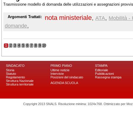
Trasmissione modello di domanda delle utilizzazioni e assegnazioni provvis
nota ministeriale
,
,
Argomenti Trattati:
ATA
Mobilità - 
,
domande
1
2
3
4
5
6
7
8
9
10
SINDACATO
PRIMO PIANO
STAMPA
Storia
Ultime notizie
Editoriale
Statuto
Interviste
Pubblicazioni
Regolamento
Posizioni del sindacato
Rassegna stampa
Struttura Nazionale
AGENDA SCUOLA
Struttura territoriale
Copyright 2013 SNALS. Risoluzione minima: 1024x768. Ottimizzato per Mozilla