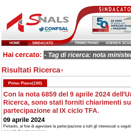
HOME
SINDACATO
PRIMO PIANO
AGENDA SCU
Hai cercato:
Inserisci parola chiave:
- Tag di ricerca: nota ministe
Risultati Ricerca
Primo Piano(100)
Con la nota 6859 del 9 aprile 2024 dell'U
Ricerca, sono stati forniti chiarimenti sui
partecipazione al IX ciclo TFA.
09 aprile 2024
Pertanto, al fine di agevolare la partecipazione a tutti gli interessati a segui