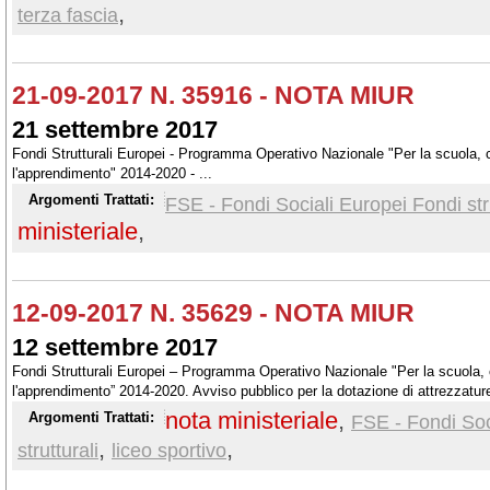
,
terza fascia
21-09-2017 N. 35916 - NOTA MIUR
21 settembre 2017
Fondi Strutturali Europei - Programma Operativo Nazionale "Per la scuola,
l'apprendimento" 2014-2020 - ...
Argomenti Trattati:
FSE - Fondi Sociali Europei Fondi stru
ministeriale
,
12-09-2017 N. 35629 - NOTA MIUR
12 settembre 2017
Fondi Strutturali Europei – Programma Operativo Nazionale "Per la scuola
l'apprendimento” 2014-2020. Avviso pubblico per la dotazione di attrezzature p
scientifici a indirizzo sportivo e per la realizzazione di laboratori musicali e co
nota ministeriale
,
Argomenti Trattati:
FSE - Fondi Soc
Infrastrutture per l'istruzione - Fondo Europeo di Sviluppo Regionale (FESR)
,
,
strutturali
liceo sportivo
candidature per la partecipazione alle azioni dell’Avviso prot. n. 1479