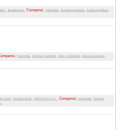
,
,
Compensi
,
,
,
tivi
liquidazione
Indennità
Somme spettanti
Fondo di istituto
Compensi
,
,
,
,
,
Indennità
Somme spettanti
Aspi e mini Aspi
disoccupazione
,
,
,
Compensi
,
,
Incontri
Incontro Aran
DSGA D.S.G.A.
Indennità
Somme
,
e