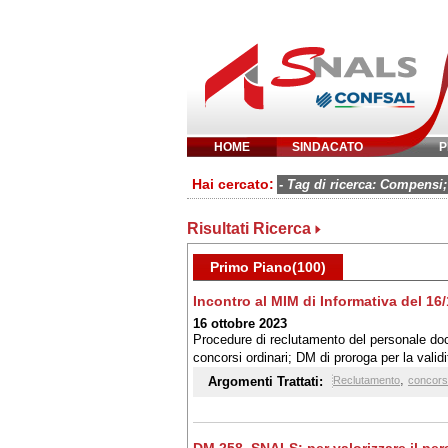
HOME
SINDACATO
P
Inserisci parola 
Hai cercato:
- Tag di ricerca: Compensi;
Risultati Ricerca
Primo Piano(100)
Incontro al MIM di Informativa del 16
16 ottobre 2023
Procedure di reclutamento del personale doce
concorsi ordinari; DM di proroga per la valid
lingua straniera del personale scolastico; De
,
Argomenti Trattati:
Reclutamento
concorsi
delle commissioni dei concorsi banditi dal 