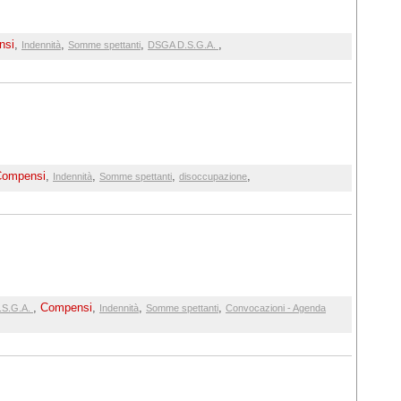
nsi
,
,
,
,
Indennità
Somme spettanti
DSGA D.S.G.A.
Compensi
,
,
,
,
Indennità
Somme spettanti
disoccupazione
,
Compensi
,
,
,
.S.G.A.
Indennità
Somme spettanti
Convocazioni - Agenda