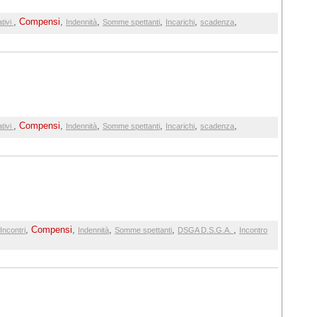
,
Compensi
,
,
,
,
,
tivi
Indennità
Somme spettanti
Incarichi
scadenza
,
Compensi
,
,
,
,
,
tivi
Indennità
Somme spettanti
Incarichi
scadenza
,
Compensi
,
,
,
,
Incontri
Indennità
Somme spettanti
DSGA D.S.G.A.
Incontro