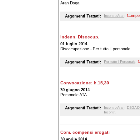
Aran Dsga
,
Compe
Argomenti Trattati:
Incontro Aran
Indenn. Disoccup.
01 luglio 2014
Disoccupazione - Per tutto il personale
,
Argomenti Trattati:
Per tutto il Personale
Convocazione: h.15,30
30 giugno 2014
Personale ATA
,
Argomenti Trattati:
Incontro Aran
DSGA D
,
Incontri
Com. compensi erogati
30 aprile 2014