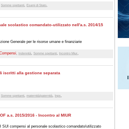
,
,
,
Somme spettanti
Esami di Stato
ale scolastico comandato-utilizzato nell'a.s. 2014/15
zione Generale per le risorse umane e finanziarie
Compensi
,
,
,
,
Indennità
Somme spettanti
Incontro Miur
i iscritti alla gestione separata
,
,
,
,
Somme spettanti
maternità/paternità
Inps
OF a.s. 2015/2016 - Incontro al MIUR
NI SUI compensi al personale scolastico comandato/utilizzato