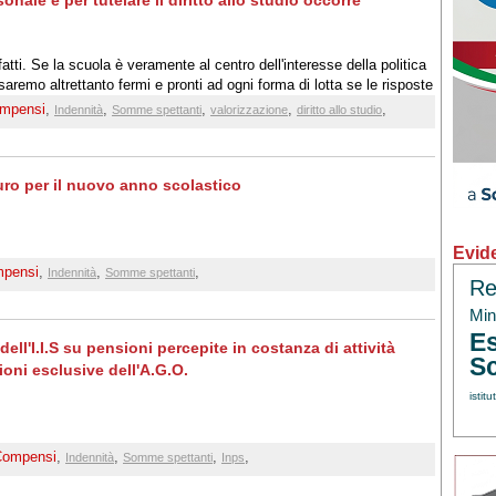
nale e per tutelare il diritto allo studio occorre
tti. Se la scuola è veramente al centro dell'interesse della politica
remo altrettanto fermi e pronti ad ogni forma di lotta se le risposte
 evasive ed incuranti dei veri interessi della comunità scolastica
mpensi
,
,
,
,
,
Indennità
Somme spettanti
valorizzazione
diritto allo studio
euro per il nuovo anno scolastico
Evid
pensi
,
,
,
Indennità
Somme spettanti
Re
Min.
Es
ell'I.I.S su pensioni percepite in costanza di attività
Sc
ioni esclusive dell'A.G.O.
istitu
Compensi
,
,
,
,
Indennità
Somme spettanti
Inps