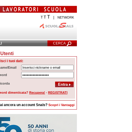
T
T
T
|
NETWORK
LI
CERCA
Utenti
cerca Avanzata
isci i tuoi dati:
name/Email
word
icorda
word dimenticata?
Recupera!
-
REGISTRATI
ai ancora un account Snals?
Scopri i Vantaggi