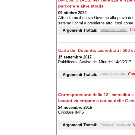
DM 258, SNALS: per valorizzare il perso
percorrere altre strade
09 ottobre 2022
Attendiamo il nuovo Governo alla prova dei fa
saremo i primi a prenderne atto, così come sa
dell'amministrazione continueranno ad essere
,
Co
Argomenti Trattati:
personale docente
Carta del Docente, accreditati i 500 
15 settembre 2017
Pubblicato l'Avviso del Miur del 14/9/2017
,
Com
Argomenti Trattati:
carta del docente
Corresponsione della 13° mensilità e d
lavorativa erogate a carico delle Gest
24 novembre 2016
Circolare INPS
,
Argomenti Trattati:
Pensioni - pensionati