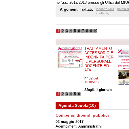
nell'a.s. 2012/2013 presso gli Uffici del MIU
,
Argomenti Trattati:
Incontro Miur
ipotesi d
,
spettanti
1
2
3
4
5
6
7
8
9
10
TRATTAMENTO
ACCESSORIO E
INDENNITÀ PER
IL PERSONALE
DOCENTE ED
ATA
n° 32
del
11/10/2017
Sfoglia il giornale
1
2
3
4
5
6
Agenda Scuola(10)
Compensi dipend. pubblici
02 maggio 2017
Adempimenti Amministrativi