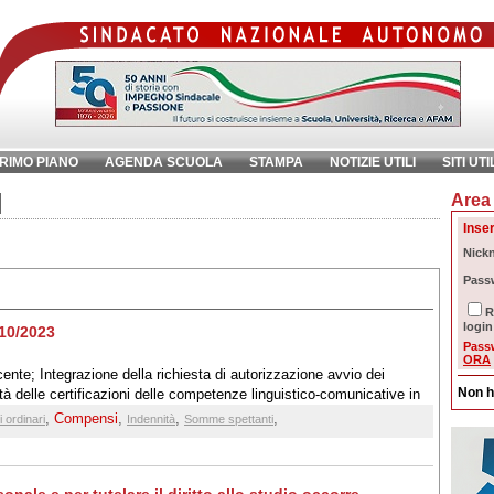
RIMO PIANO
AGENDA SCUOLA
STAMPA
NOTIZIE UTILI
SITI UTI
Area 
chiave:
Ri
Inser
Nick
Pass
R
login
/10/2023
Pass
ORA
nte; Integrazione della richiesta di autorizzazione avvio dei
Non h
ità delle certificazioni delle competenze linguistico-comunicative in
cr. Intermin. sui compensi per i presidenti, i componenti, i segretari
,
Compensi
,
,
,
 ordinari
Indennità
Somme spettanti
Mim