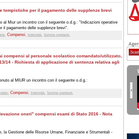
e tempistiche per il pagamento delle supplenze brevi
to al Miur un incontro con il seguente o.d.g.: "Indicazioni operative
r il pagamento delle supplenze brevi".
,
Compensi
,
,
,
arie
Indennità
Somme spettanti
Scad
a ai compensi al personale scolastico comandato/utilizzato,
013/14 - Richiesta di applicazione di sentenza relativa agli
tenuto al MIUR un incontro con il seguente o.d.g.:
,
Compensi
,
,
,
ndato
Indennità
Somme spettanti
ilevazione oneri" compensi esami di Stato 2016 - Nota
e, la Gestione delle Risorse Umane, Finanziarie e Strumentali -