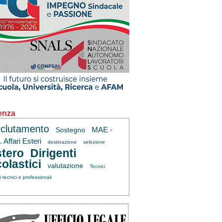
enza
clutamento
MAE -
Sostegno
 Affari Esteri
destinazione
selezione
tero
Dirigenti
olastici
valutazione
Tecnici
ti tecnici e professionali