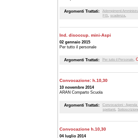
Argomenti Trattati:
Adempimenti Amministra
,
,
FIS
scadenza
Ind. disoccup. mini-Aspi
02 gennaio 2015
Per tutto il personale
,
Argomenti Trattati:
Per tutto il Personale
Convocazione: h.10,30
10 novembre 2014
ARAN Comparto Scuola
Argomenti Trattati:
Convocazioni - Agenda 
,
spettanti
Sottoscrizion
Convocazione h.10,30
04 luglio 2014