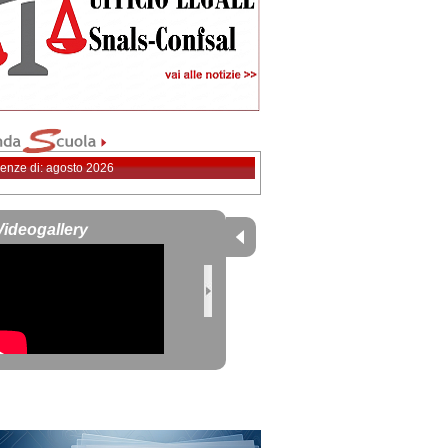
enze di: agosto 2026
Videogallery