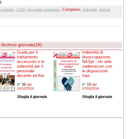
R
,
,
,
Compensi
,
,
i contratto
CCNI
personale comandato
Indennità
Somme
Archivio giornale(18)
Guida per il
Indennità di
trattamento
disoccupazione
accessorio e le
NASpI - Un utile
indennità per il
vademecum con
personale
le disposizioni
docente ed Ata
Inps
n° 36
n° 10
del
del
10/10/2016
07/03/2016
Sfoglia il giornale
Sfoglia il giornale