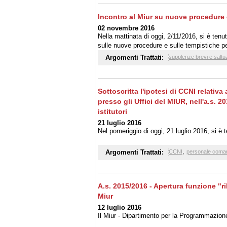
Incontro al Miur su nuove procedure 
02 novembre 2016
Nella mattinata di oggi, 2/11/2016, si è tenu
sulle nuove procedure e sulle tempistiche pe
Argomenti Trattati:
supplenze brevi e saltu
Sottoscritta l'ipotesi di CCNI relativ
presso gli Uffici del MIUR, nell'a.s. 2
istitutori
21 luglio 2016
Nel pomeriggio di oggi, 21 luglio 2016, si è 
,
Argomenti Trattati:
CCNI
personale coma
A.s. 2015/2016 - Apertura funzione "r
Miur
12 luglio 2016
Il Miur - Dipartimento per la Programmazion