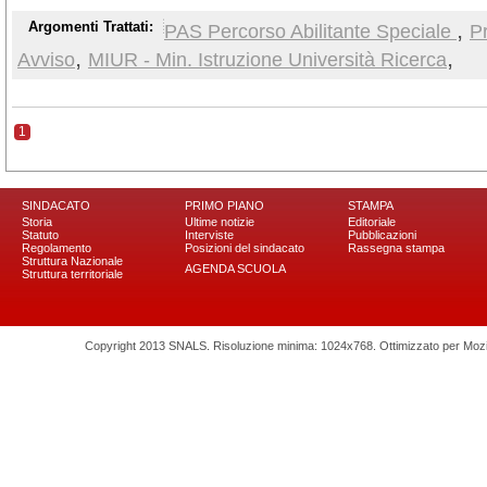
,
Argomenti Trattati:
PAS Percorso Abilitante Speciale
P
,
,
Avviso
MIUR - Min. Istruzione Università Ricerca
1
SINDACATO
PRIMO PIANO
STAMPA
Storia
Ultime notizie
Editoriale
Statuto
Interviste
Pubblicazioni
Regolamento
Posizioni del sindacato
Rassegna stampa
Struttura Nazionale
AGENDA SCUOLA
Struttura territoriale
Copyright 2013 SNALS. Risoluzione minima: 1024x768. Ottimizzato per Mozilla