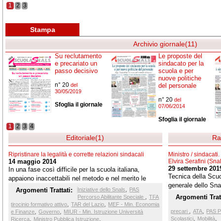
1
2
3
Stampa
Archivio giornale(11)
Su reclutamento
Le proposte del
e precariato un
sindacato per la
passo decisivo
scuola e per
nuove politiche
n° 20
del
del personale
30/05/2019
n° 20
del
Sfoglia il giornale
07/06/2014
Sfoglia il giornale
1
2
3
4
Editoriale(1)
Ra
Ripristinare la legalità e corrette relazioni sindacali
Ministro / sindacati.
14 maggio 2014
Elvira Serafini (Sna
29 settembre 201
In una fase così difficile per la scuola italiana,
Tecnica della Scuol
appaiono inaccettabili nel metodo e nel merito le
generale dello Snal
decisioni assunte dal ministro Giannini su due temi di
,
Argomenti Trattati:
Iniziative dello Snals
PAS
retribuzione dei do
particolare rilievo che interessano migliaia di persone.
,
Argomenti Tratt
Percorso Abilitante Speciale
TFA
docenti e Ata, sul 
,
,
tirocinio formativo attivo
TAR del Lazio
MEF - Min. Economia
,
,
,
,
sulla posizione dei
precari
ATA
PAS P
e Finanze
Governo
MIUR - Min. Istruzione Università
,
,
,
,
Scolastici
Mobilità
Ricerca
Ministro Pubblica Istruzione