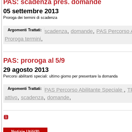
PAS: scadenza pres. domande
05 settembre 2013
Proroga dei termini di scadenza
,
,
Argomenti Trattati:
scadenza
domande
PAS Percorso A
,
Proroga termini
PAS: proroga al 5/9
29 agosto 2013
Percorsi abilitanti speciali: ultimo giorno per presentare la domanda
,
Argomenti Trattati:
PAS Percorso Abilitante Speciale
TF
,
,
,
attivo
scadenza
domande
1
Notizie Utili(8)