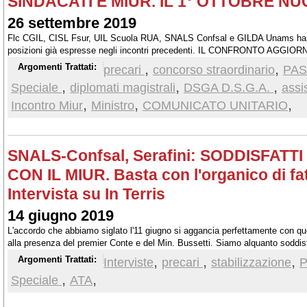
SINDACATI E MIUR. IL 1° OTTOBRE 
26 settembre 2019
Flc CGIL, CISL Fsur, UIL Scuola RUA, SNALS Confsal e GILDA Unams hanno
posizioni già espresse negli incontri precedenti. IL CONFRONTO AG
Le richieste sindacali, alla luce dell'intesa del 24 aprile e dei tavoli tematic
,
,
Argomenti Trattati:
precari
concorso straordinario
PAS 
attuazione, da cui è scaturita la successiva intesa dell'11 giugno u.s.
,
,
,
Speciale
diplomati magistrali
DSGA D.S.G.A.
assi
,
,
,
Incontro Miur
Ministro
COMUNICATO UNITARIO
SNALS-Confsal, Serafini: SODDISFAT
CON IL MIUR. Basta con l'organico di fatto
Intervista su In Terris
14 giugno 2019
L'accordo che abbiamo siglato l'11 giugno si aggancia perfettamente con quel
alla presenza del premier Conte e del Min. Bussetti. Siamo alquanto soddisf
dalla delegazione SNALS, insieme alle altre OOSS, sono state accolte. E' sta
,
,
,
Argomenti Trattati:
Interviste
precari
stabilizzazione
P
chiuso entro il 2019 e quindi entro il 1° settembre 2020 il tutto sarà operativ
,
,
Speciale
ATA