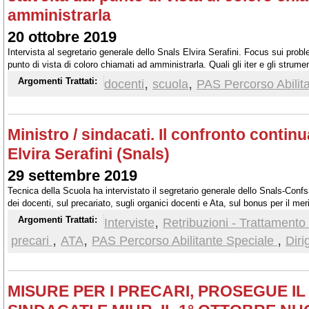
amministrarla
20 ottobre 2019
Intervista al segretario generale dello Snals Elvira Serafini. Focus sui probl
punto di vista di coloro chiamati ad amministrarla. Quali gli iter e gli strume
entrare a far parte del sistema di istruzione
,
,
Argomenti Trattati:
docenti
scuola
PAS Percorso Abilit
Ministro / sindacati. Il confronto continu
Elvira Serafini (Snals)
29 settembre 2019
Tecnica della Scuola ha intervistato il segretario generale dello Snals-Confsal
dei docenti, sul precariato, sugli organici docenti e Ata, sul bonus per il mer
dirigenti scolastici.
,
Argomenti Trattati:
Interviste
Retribuzioni - Trattament
,
,
,
precari
ATA
PAS Percorso Abilitante Speciale
Diri
MISURE PER I PRECARI, PROSEGUE I