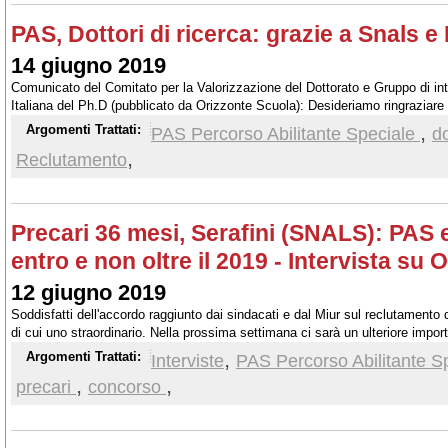
PAS, Dottori di ricerca: grazie a Snals e
14 giugno 2019
Comunicato del Comitato per la Valorizzazione del Dottorato e Gruppo di in
Italiana del Ph.D (pubblicato da Orizzonte Scuola): Desideriamo ringraziare il
dell'Università e della Ricerca Marco Bussetti per il felice esito della trattat
,
Argomenti Trattati:
PAS Percorso Abilitante Speciale
do
ha portato all'inclusione dei Dottori di Ricerca nei PAS...
,
Reclutamento
Precari 36 mesi, Serafini (SNALS): PAS
entro e non oltre il 2019 - Intervista su
12 giugno 2019
Soddisfatti dell'accordo raggiunto dai sindacati e dal Miur sul reclutamento 
di cui uno straordinario. Nella prossima settimana ci sarà un ulteriore import
situazione degli Ata f.f. Dsga, una nostra battaglia storica che porteremo av
,
Argomenti Trattati:
Interviste
PAS Percorso Abilitante S
,
,
precari
concorso