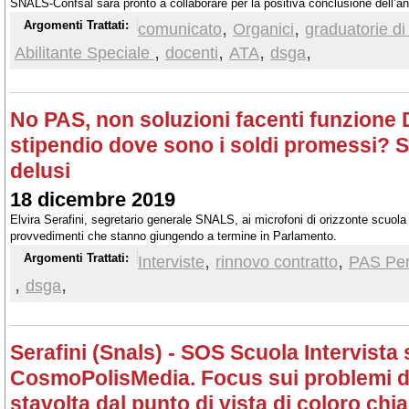
SNALS-Confsal sarà pronto a collaborare per la positiva conclusione dell’ann
misure propedeutiche al regolare avvio del prossimo.
,
,
Argomenti Trattati:
comunicato
Organici
graduatorie di 
,
,
,
,
Abilitante Speciale
docenti
ATA
dsga
No PAS, non soluzioni facenti funzion
stipendio dove sono i soldi promessi? S
delusi
18 dicembre 2019
Elvira Serafini, segretario generale SNALS, ai microfoni di orizzonte scuola
provvedimenti che stanno giungendo a termine in Parlamento.
,
,
Argomenti Trattati:
Interviste
rinnovo contratto
PAS Perc
,
,
dsga
Serafini (Snals) - SOS Scuola Intervista 
CosmoPolisMedia. Focus sui problemi de
stavolta dal punto di vista di coloro chi