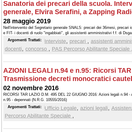
Sanatoria dei precari della scuola. Inter
generale, Elvira Serafini, a Zapping Rad
28 maggio 2019
Nell'intervento del Segretario generale SNALS: precari dei 36mesi, precari
e FIT- i docenti di ruolo "ingabbiati", gli assistenti amministrativi f.f. di Dsga
,
,
Argomenti Trattati:
Interviste
precari
assistenti amminis
,
,
docenti
concorso
PAS Percorso Abilitante Speciale
AZIONI LEGALI n.94 e n.95: Ricorsi TAR 
Trasmissione decreti monocratici cautel
02 novembre 2016
RICORSI TAR LAZIO D.M. 495 DEL 22 GIUGNO 2016: Azioni legali n.94 - Ab
n.95 - depennati (N.R.G. 10555/2016)
,
,
Argomenti Trattati:
Ufficio Legale
azioni legali
Assisten
,
Percorso Abilitante Speciale