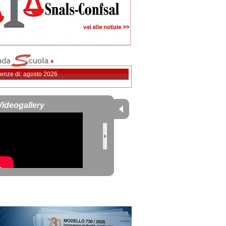
enze di: agosto 2026
Videogallery