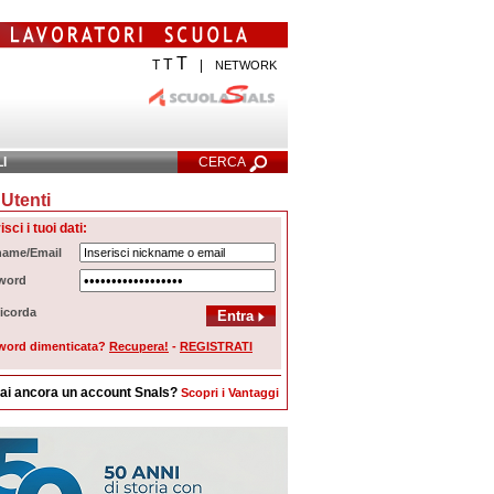
T
T
T
|
NETWORK
LI
CERCA
Utenti
cerca Avanzata
isci i tuoi dati:
name/Email
word
icorda
word dimenticata?
Recupera!
-
REGISTRATI
ai ancora un account Snals?
Scopri i Vantaggi