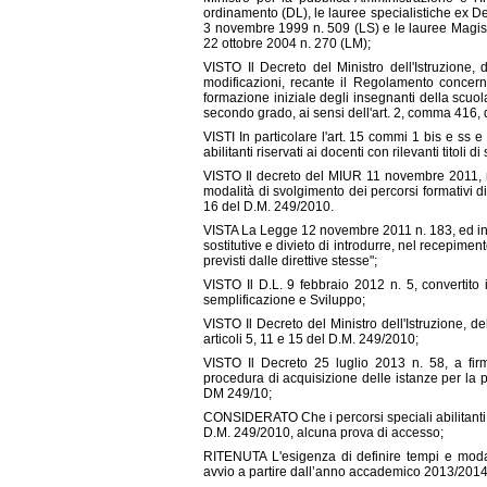
ordinamento (DL), le lauree specialistiche ex Dec
3 novembre 1999 n. 509 (LS) e le lauree Magistra
22 ottobre 2004 n. 270 (LM);
VISTO Il Decreto del Ministro dell'Istruzione,
modificazioni, recante il Regolamento concernen
formazione iniziale degli insegnanti della scuol
secondo grado, ai sensi dell'art. 2, comma 416,
VISTI In particolare l'art. 15 commi 1 bis e ss e
abilitanti riservati ai docenti con rilevanti titoli di
VISTO Il decreto del MIUR 11 novembre 2011, rec
modalità di svolgimento dei percorsi formativi di
16 del D.M. 249/2010.
VISTA La Legge 12 novembre 2011 n. 183, ed in par
sostitutive e divieto di introdurre, nel recepimen
previsti dalle direttive stesse";
VISTO Il D.L. 9 febbraio 2012 n. 5, convertito 
semplificazione e Sviluppo;
VISTO Il Decreto del Ministro dell'Istruzione, d
articoli 5, 11 e 15 del D.M. 249/2010;
VISTO Il Decreto 25 luglio 2013 n. 58, a fir
procedura di acquisizione delle istanze per la pa
DM 249/10;
CONSIDERATO Che i percorsi speciali abilitanti n
D.M. 249/2010, alcuna prova di accesso;
RITENUTA L'esigenza di definire tempi e modalit
avvio a partire dall’anno accademico 2013/2014