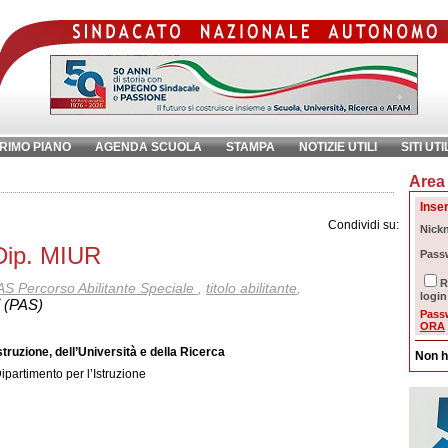
RIMO PIANO
AGENDA SCUOLA
STAMPA
NOTIZIE UTILI
SITI UTI
Area 
chiave:
Ri
Inser
Condividi su:
Nick
Dip. MIUR
Pass
R
AS Percorso Abilitante Speciale
,
titolo abilitante
,
login
ti (PAS)
Pass
ORA
struzione, dell’Università e della Ricerca
Non h
ipartimento per l’Istruzione