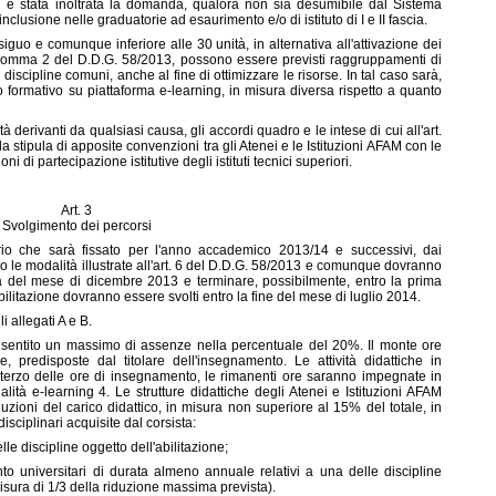
cui è stata inoltrata la domanda, qualora non sia desumibile dal Sistema
l'inclusione nelle graduatorie ad esaurimento e/o di istituto di I e II fascia.
iguo e comunque inferiore alle 30 unità, in alternativa all'attivazione dei
t. 6 comma 2 del D.D.G. 58/2013, possono essere previsti raggruppamenti di
scipline comuni, anche al fine di ottimizzare le risorse. In tal caso sarà,
so formativo su piattaforma e-learning, in misura diversa rispetto a quanto
à derivanti da qualsiasi causa, gli accordi quadro e le intese di cui all'art.
 stipula di apposite convenzioni tra gli Atenei e le Istituzioni AFAM con le
i di partecipazione istitutive degli istituti tecnici superiori.
Art. 3
Svolgimento dei percorsi
rio che sarà fissato per l'anno accademico 2013/14 e successivi, dai
do le modalità illustrate all'art. 6 del D.D.G. 58/2013 e comunque dovranno
tà del mese di dicembre 2013 e terminare, possibilmente, entro la prima
litazione dovranno essere svolti entro la fine del mese di luglio 2014.
i allegati A e B.
onsentito un massimo di assenze nella percentuale del 20%. Il monte ore
ne, predisposte dal titolare dell'insegnamento. Le attività didattiche in
erzo delle ore di insegnamento, le rimanenti ore saranno impegnate in
dalità e-learning 4. Le strutture didattiche degli Atenei e Istituzioni AFAM
duzioni del carico didattico, in misura non superiore al 15% del totale, in
sciplinari acquisite dal corsista:
elle discipline oggetto dell'abilitazione;
to universitari di durata almeno annuale relativi a una delle discipline
misura di 1/3 della riduzione massima prevista).