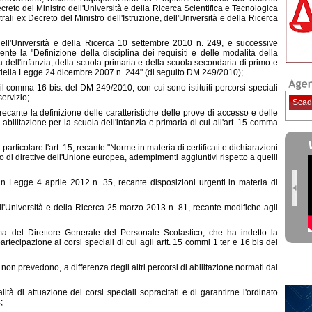
reto del Ministro dell'Università e della Ricerca Scientifica e Tecnologica
li ex Decreto del Ministro dell'Istruzione, dell'Università e della Ricerca
 dell'Università e della Ricerca 10 settembre 2010 n. 249, e successive
te la "Definizione della disciplina dei requisiti e delle modalità della
a dell'infanzia, della scuola primaria e della scuola secondaria di primo e
 della Legge 24 dicembre 2007 n. 244" (di seguito DM 249/2010);
 il comma 16 bis. del DM 249/2010, con cui sono istituiti percorsi speciali
 servizio;
Scad
ante la definizione delle caratteristiche delle prove di accesso e delle
 abilitazione per la scuola dell'infanzia e primaria di cui all'art. 15 comma
ticolare l'art. 15, recante "Norme in materia di certificati e dichiarazioni
to di direttive dell'Unione europea, adempimenti aggiuntivi rispetto a quelli
in Legge 4 aprile 2012 n. 35, recante disposizioni urgenti in materia di
ell'Università e della Ricerca 25 marzo 2013 n. 81, recante modifiche agli
ma del Direttore Generale del Personale Scolastico, che ha indetto la
rtecipazione ai corsi speciali di cui agli artt. 15 commi 1 ter e 16 bis del
on prevedono, a differenza degli altri percorsi di abilitazione normati dal
à di attuazione dei corsi speciali sopracitati e di garantirne l'ordinato
;