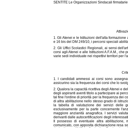
SENTITE Le Organizzazioni Sindacali firmatarie
Attivazi
1. Gli Atenei e le Istituzioni dell'alta formazione
e 16 bis del DM 249/10, i percorsi speciali abilita
2. Gli Uffici Scolastici Regionali, ai sensi del
corsi agli Atenei e alle Istituzioni A.F.A.M., che
varie sedi individuate nei rispettivi territori per l'
Crit
1. I candidati ammessi ai corsi sono assegnati
assicurino sia la frequenza dei corsi che lo svol
2. Qualora la capacità ricettiva degli Atenei e del
degli aspiranti aventi titolo a partecipare ai perc
tal fine l'ordine di priorità per la frequenza de
di altra abilitazione nello stesso grado di istru
la tabella di valutazione dei servizi delle 
esclusivamente per la parte concernente l'anz
maggiore anzianità anagrafica. I servizi valutab
derivanti dalle autocertificazioni degli interessat
Il possesso di eventuale altra abilitazione,
comunicato, con apposita dichiarazione resa sot