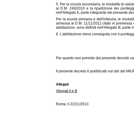
5. Per la scuola secondaria, le modalità di valuta
al D.M. 249/2010 e la ripartizione dei punteggi
nell'Allegato A, parte integrante del presente dec
Per la scuola primaria e dell'infanzia, le modali
annessa al D.M. 11/11/2011 citato in premessa e
abilitazione, sono definiti nell'Allegato B, parte
6. L'abilitazione viene conseguita con il punteg
Per quanto non previsto dal presente decreto val
Il presente decreto è pubblicato sul sito del MIU
Allegati
Allegati A e B
Roma, lì 22/11/2013