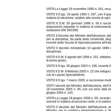
VISTA La Legge 19 novembre 1990 n. 341, recante r
VISTO Il D.lgs. 16 aprile 1994 n. 297, con il qua
materia di istruzione, relative alle scuole di ogn
VISTO Il D.M. 30 gennaio 1998 n. 39 e success
disposizioni impartite in materia di ordinamento
medesimo DM 39/1998;
VISTO Il Decreto del Ministro dell'Istruzione, d
per la disciplina, da parte delle Università, d
nonché delle Scuole di Specializzazione all'in
VISTO Il decreto ministeriale 10 agosto 1998 n.
disciplinari;
VISTO Il D.M. 6 agosto del 1999 n. 201, istituti
di primo grado;
VISTO Il D.lgs. 30 giugno 2003 n. 196, recante il
VISTO Il D.M. 9 febbraio 2005 n. 22 che integra i
con le Lauree Specialistiche;
VISTO Il D.lgs. 7 marzo 2005, e successive modif
VISTI I decreti del Ministro dell'istruzione, del
18 novembre 2005 n. 85, con cui sono stati indetti
giugno 2004 n. 143;
VISTA La Legge 18 giugno 2009 n. 69, recante di
nonché in materia di processo civile, e in particol
VISTO Il decreto del Ministro dell'Istruzione, 
Ministro per la pubblica Amministrazione e l'I