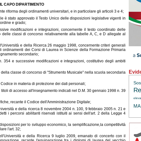
IL CAPO DIPARTIMENTO
iforma degli ordinamenti universitari, e in particolare gli articoli 3 e 4;
le è stato approvato il Testo Unico delle disposizioni legislative vigenti in
i ordine e grado;
ive modificazioni e integrazioni, concernente il testo coordinato delle
 delle classi di concorso relativamente alla tabelle A, C, e D allegate al
ell'Università e della Ricerca 26 maggio 1998, concernente criteri generali
egli ordinamenti dei Corsi di Laurea in Scienze della Formazione Primaria
segnamento secondario;
 354 e successive modificazioni e integrazioni, costitutivo degli ambiti
Evid
vo della classe di concorso di "Strumento Musicale" nella scuola secondaria
Sos
 Codice in materia di protezione dei dati personali;
Re
 titoli di accesso all'insegnamento indicati nel D.M. 30 gennaio 1998 n. 39
eleva
iche, recante il Codice dell'Amministrazione Digitale;
MAE
l'Università e della ricerca 8 novembre 2004 n. 100, 9 febbraio 2005 n. 21 e
 i percorsi abilitanti riservati istituiti ai sensi dell'art. 2 della Legge 4
sposizioni per lo sviluppo economico, la semplificazione,la competitività
are l'art. 32;
dell'Università e della Ricerca 9 luglio 2009, emanato di concerto con il
nnovazione, recante l'equiparazione tra i diplomi di laurea del vecchio