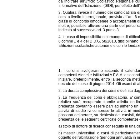
da inoltrare all'Ufficio Scolastico Regionale 
Informativo dell'Istruzione. (SIDI), per effetto del
3. Qualora invece il numero dei candidati sia es
corsi a livello interregionale, prevista all'ar
classi di concorso omogenee o accorpamenti di di
inoltre, possibile attivare una parte del percor
indicato al successivo art. 3 punto 3.
4. In caso di impossibilità o comunque di difficolt
6 commi 1 e 4 del D.D.G. 58/2013, disciplinano la
Istituzioni scolastiche autonome e con le fondazion
1. I corsi si svolgeranno secondo il calenda
competenti Atenei e Istituzioni A.F.A.M. e secon
iniziare, preferibilmente, entro la seconda me
decade del mese di giugno 2014. Gli esami di abi
2. La durata complessiva dei corsi è definita dagl
3. La frequenza dei corsi è obbligatoria. E' c
relativo sarà recuperato tramite attività on-li
presenza dovranno essere pari ad almeno un t
attività di studio ivi comprese le attività in mo
possono deliberare, su richiesta dei corsisti, ri
presenza delle seguenti certificate competenze di
a) titolo di dottore di ricerca conseguito in una d
b) master universitari o corsi di perfezionamen
oggetto dell'abilitazione (per ogni annualità in 