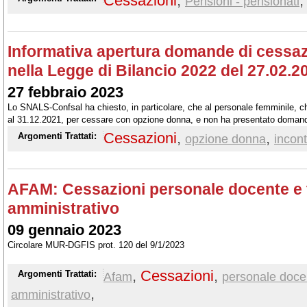
Cessazioni
,
,
Pensioni - pensionati
Informativa apertura domande di cessa
nella Legge di Bilancio 2022 del 27.02.2
27 febbraio 2023
Lo SNALS-Confsal ha chiesto, in particolare, che al personale femminile, che
al 31.12.2021, per cessare con opzione donna, e non ha presentato domanda
concesso di presentare domanda di cessazione con i requisiti cristallizzati 
Cessazioni
,
,
Argomenti Trattati:
opzione donna
incon
AFAM: Cessazioni personale docente e 
amministrativo
09 gennaio 2023
Circolare MUR-DGFIS prot. 120 del 9/1/2023
,
Cessazioni
,
Argomenti Trattati:
Afam
personale doce
,
amministrativo