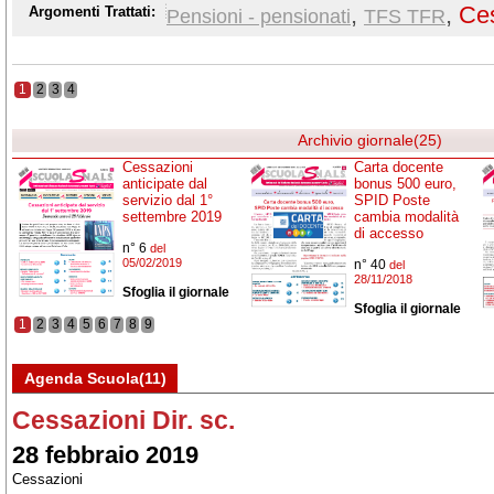
,
,
Ce
Argomenti Trattati:
Pensioni - pensionati
TFS TFR
1
2
3
4
Archivio giornale(25)
Cessazioni
Carta docente
anticipate dal
bonus 500 euro,
servizio dal 1°
SPID Poste
settembre 2019
cambia modalità
di accesso
n° 6
del
05/02/2019
n° 40
del
28/11/2018
Sfoglia il giornale
Sfoglia il giornale
1
2
3
4
5
6
7
8
9
Agenda Scuola(11)
Cessazioni Dir. sc.
28 febbraio 2019
Cessazioni