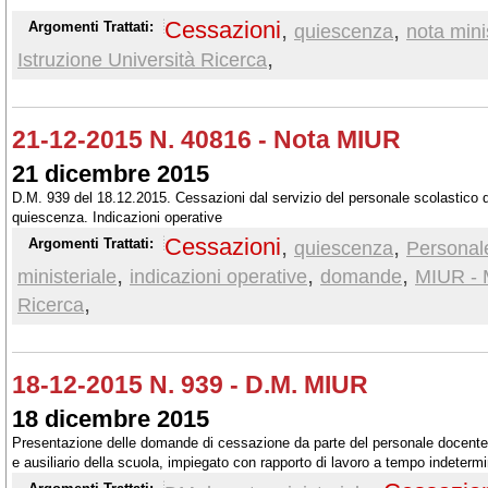
Cessazioni
,
,
Argomenti Trattati:
quiescenza
nota mini
,
Istruzione Università Ricerca
21-12-2015 N. 40816 - Nota MIUR
21 dicembre 2015
D.M. 939 del 18.12.2015. Cessazioni dal servizio del personale scolastico 
quiescenza. Indicazioni operative
Cessazioni
,
,
Argomenti Trattati:
quiescenza
Personal
,
,
,
ministeriale
indicazioni operative
domande
MIUR - M
,
Ricerca
18-12-2015 N. 939 - D.M. MIUR
18 dicembre 2015
Presentazione delle domande di cessazione da parte del personale docente,
e ausiliario della scuola, impiegato con rapporto di lavoro a tempo indetermi
massimo di servizio, di dimissioni volontarie, di trattenimento in servizio p