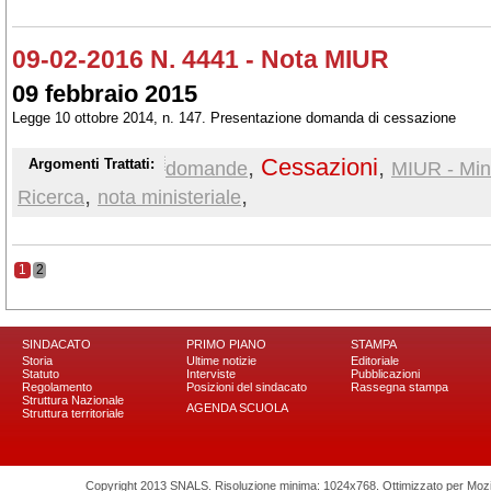
09-02-2016 N. 4441 - Nota MIUR
09 febbraio 2015
Legge 10 ottobre 2014, n. 147. Presentazione domanda di cessazione
,
Cessazioni
,
Argomenti Trattati:
domande
MIUR - Min.
,
,
Ricerca
nota ministeriale
1
2
SINDACATO
PRIMO PIANO
STAMPA
Storia
Ultime notizie
Editoriale
Statuto
Interviste
Pubblicazioni
Regolamento
Posizioni del sindacato
Rassegna stampa
Struttura Nazionale
AGENDA SCUOLA
Struttura territoriale
Copyright 2013 SNALS. Risoluzione minima: 1024x768. Ottimizzato per Mozilla