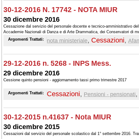
30-12-2016 N. 17742 - NOTA MIUR
30 dicembre 2016
Cessazione dal servizio del personale docente e tecnico-amministrativo dell
Accademie Nazionali di Danza e di Arte Drammatica, dei Conservatori di music
Industrie Artistiche, per l'anno accademico 2017/2018.
,
Cessazioni
,
Argomenti Trattati:
nota ministeriale
Afa
29-12-2016 n. 5268 - INPS Mess.
29 dicembre 2016
Cessione quinto pensioni - aggiornamento tassi primo trimestre 2017
Cessazioni
,
Argomenti Trattati:
Pensioni - pensionati
30-12-2015 n.41637 - Nota MIUR
30 dicembre 2015
Cessazioni dal servizio del personale scolastico dal 1° settembre 2016. Tr