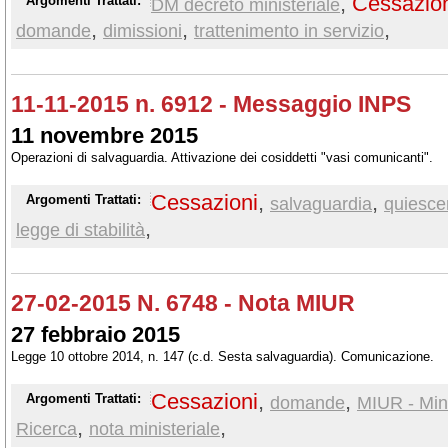
,
Cessazio
Argomenti Trattati:
DM decreto ministeriale
contributivo, dal 1° settembre 2016
,
,
,
domande
dimissioni
trattenimento in servizio
11-11-2015 n. 6912 - Messaggio INPS
11 novembre 2015
Operazioni di salvaguardia. Attivazione dei cosiddetti "vasi comunicanti".
Cessazioni
,
,
Argomenti Trattati:
salvaguardia
quiesce
,
legge di stabilità
27-02-2015 N. 6748 - Nota MIUR
27 febbraio 2015
Legge 10 ottobre 2014, n. 147 (c.d. Sesta salvaguardia). Comunicazione.
Cessazioni
,
,
Argomenti Trattati:
domande
MIUR - Min.
,
,
Ricerca
nota ministeriale