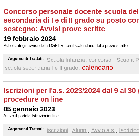
Concorso personale docente scuola dell'
secondaria di I e di II grado su posto c
sostegno: Avvisi prove scritte
19 febbraio 2024
Pubblicati gli avvisi della DGPER con il Calendario delle prove scritte
,
,
Argomenti Trattati:
Scuola Infanzia
concorso
Scuola P
,
calendario
,
scuola secondaria I e II grado
Iscrizioni per l'a.s. 2023/2024 dal 9 al 30
procedure on line
05 gennaio 2023
Attivo il portale Istruzionionline
,
,
,
Argomenti Trattati:
iscrizioni
Alunni
Avvio a.s.
Iscrizion