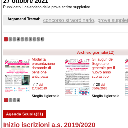
27 ottobre 2021
Pubblicato il calendario delle prove scritte suppletive
,
Argomenti Trattati:
concorso straordinario
prove supplet
1
2
3
4
5
6
7
8
9
10
Archivio giornale(12)
Modalità
Gli auguri del
presentazione
Segretario
domande di
generale per il
pensione
nuovo anno
anticipata
scolastico
n° 7
n° 28
del
del
11/02/2019
03/09/2018
Sfoglia il giornale
Sfoglia il giornale
1
2
3
4
Agenda Scuola(31)
Inizio iscrizioni a.s. 2019/2020