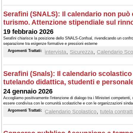
Serafini (SNALS): Il calendario non può
turismo. Attenzione stipendiale sul rinn
19 febbraio 2026
Serafini chiarisce la posizione dello SNALS-Confsal, rivendicando un confro
separazione tra esigenze formative e pressioni esterne
,
,
Argomenti Trattati:
intervista
Sicurezza
Calendario Sco
Serafini (Snals): Il calendario scolastic
tutelando didattica, studenti e personal
24 gennaio 2026
Accogliamo positivamente l'intenzione di dialogo tra i Ministeri competenti
essere condivisa con le comunità scolastiche e con le organizzazioni sind
con spirito costruttivo, mantenendo però una posizione chiara: la qualità dell
,
Argomenti Trattati:
Calendario Scolastico
tutela contrat
e la stabilità dei percorsi formativi