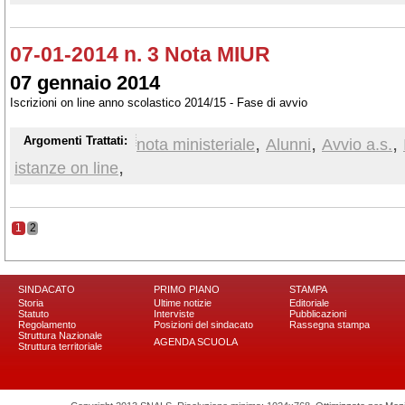
07-01-2014 n. 3 Nota MIUR
07 gennaio 2014
Iscrizioni on line anno scolastico 2014/15 - Fase di avvio
,
,
,
Argomenti Trattati:
nota ministeriale
Alunni
Avvio a.s.
,
istanze on line
1
2
SINDACATO
PRIMO PIANO
STAMPA
Storia
Ultime notizie
Editoriale
Statuto
Interviste
Pubblicazioni
Regolamento
Posizioni del sindacato
Rassegna stampa
Struttura Nazionale
AGENDA SCUOLA
Struttura territoriale