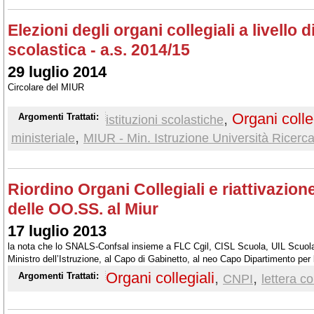
Elezioni degli organi collegiali a livello d
scolastica - a.s. 2014/15
29 luglio 2014
Circolare del MIUR
,
Organi colle
Argomenti Trattati:
istituzioni scolastiche
,
ministeriale
MIUR - Min. Istruzione Università Ricerc
Riordino Organi Collegiali e riattivazion
delle OO.SS. al Miur
17 luglio 2013
la nota che lo SNALS-Confsal insieme a FLC Cgil, CISL Scuola, UIL Scuol
Ministro dell’Istruzione, al Capo di Gabinetto, al neo Capo Dipartimento per l
per gli ordinamenti scolastici:
Organi collegiali
,
,
Argomenti Trattati:
CNPI
lettera c