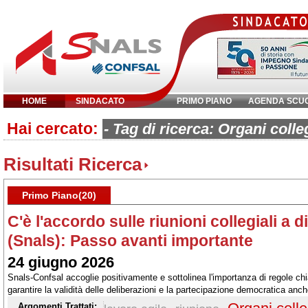
HOME
SINDACATO
PRIMO PIANO
AGENDA SCU
Hai cercato:
Inserisci parola chiave:
- Tag di ricerca: Organi colleg
Risultati Ricerca
Primo Piano(20)
C'è l'accordo sulle riunioni collegiali a d
(Snals): Passo avanti importante
24 giugno 2026
Snals-Confsal accoglie positivamente e sottolinea l'importanza di regole chiar
garantire la validità delle deliberazioni e la partecipazione democratica anc
Argomenti Trattati: