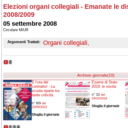
Elezioni organi collegiali - Emanate le di
2008/2009
05 settembre 2008
Circolare MIUR
Organi collegiali
,
Argomenti Trattati:
1
2
Archivio giornale(10)
È l’ora del
Esame di Stato
contratto! - La
2019: le novità
scuola riparte tra
n° 32
tante criticità.
del
04/10/2018
n° 8/9
del
Sfoglia il giornale
23/09/2022
Sfoglia il giornale
1
2
3
4