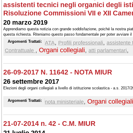
assistenti tecnici negli organici degli ist
Risoluzione Commissioni VII e XII Came
20 marzo 2019
Apprendiamo questa notizia con grande soddisfazione, poiché la nostra piat
questa richiesta. Riteniamo questo passo fondamentale per poter avviare il 
revisione professionale di tutto il personale ATA.
,
,
Argomenti Trattati:
ATA
Profili professionali
assistente 
,
Organi collegiali
,
,
Contrattuale
atti parlamentari
26-09-2017 N. 11642 - NOTA MIUR
26 settembre 2017
Elezioni degli organi collegiali a livello di istituzione scolastica - a.s. 2017/
,
Organi collegial
Argomenti Trattati:
nota ministeriale
21-07-2014 n. 42 - C.M. MIUR
21 luglio 2014