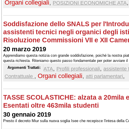
Organi collegiali
,
,
POSIZIONI ECONOMICHE ATA
Soddisfazione dello SNALS per l'Introdu
assistenti tecnici negli organici degli ist
Risoluzione Commissioni VII e XII Came
20 marzo 2019
Apprendiamo questa notizia con grande soddisfazione, poiché la nostra piat
questa richiesta. Riteniamo questo passo fondamentale per poter avviare il 
revisione professionale di tutto il personale ATA.
,
,
Argomenti Trattati:
ATA
Profili professionali
assistente 
,
Organi collegiali
,
,
Contrattuale
atti parlamentari
TASSE SCOLASTICHE: alzata a 20mila eu
Esentati oltre 463mila studenti
30 gennaio 2019
Presto il decreto Miur sulla nuova soglia Isee che recepisce l'intesa della 