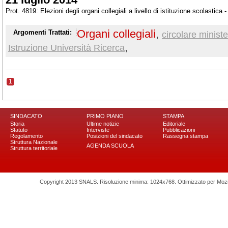
Prot. 4819: Elezioni degli organi collegiali a livello di istituzione scolastica
Organi collegiali
,
Argomenti Trattati:
circolare ministe
,
Istruzione Università Ricerca
1
SINDACATO
PRIMO PIANO
STAMPA
Storia
Ultime notizie
Editoriale
Statuto
Interviste
Pubblicazioni
Regolamento
Posizioni del sindacato
Rassegna stampa
Struttura Nazionale
AGENDA SCUOLA
Struttura territoriale
Copyright 2013 SNALS. Risoluzione minima: 1024x768. Ottimizzato per Mozilla