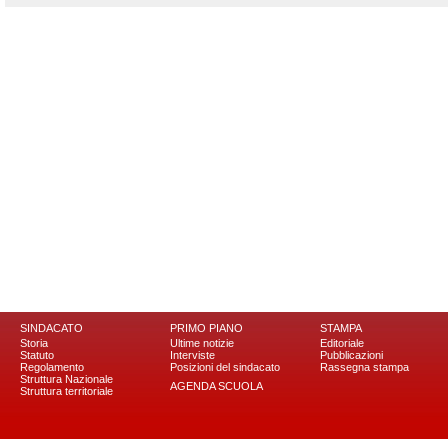
SINDACATO
PRIMO PIANO
STAMPA
Storia
Ultime notizie
Editoriale
Statuto
Interviste
Pubblicazioni
Regolamento
Posizioni del sindacato
Rassegna stampa
Struttura Nazionale
AGENDA SCUOLA
Struttura territoriale