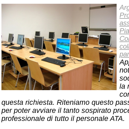
Arg
Pro
ass
Pi
Co
col
par
Ap
no
so
la 
co
questa richiesta. Riteniamo questo pa
per poter avviare il tanto sospirato pro
professionale di tutto il personale ATA.