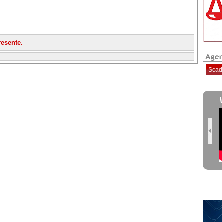
esente.
Scad