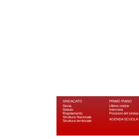
SINDACATO
PRIMO PIANO
Storia
Ultime notizie
Statuto
Interviste
Regolamento
Posizioni del sindac
Struttura Nazionale
AGENDA SCUOLA
Struttura territoriale