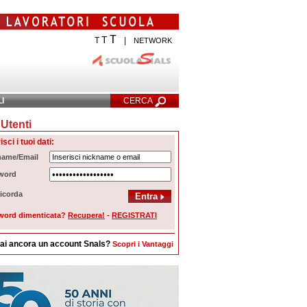
T
T
T
|
NETWORK
LI
CERCA
Utenti
cerca Avanzata
isci i tuoi dati:
name/Email
word
icorda
word dimenticata?
Recupera!
-
REGISTRATI
ai ancora un account Snals?
Scopri i Vantaggi