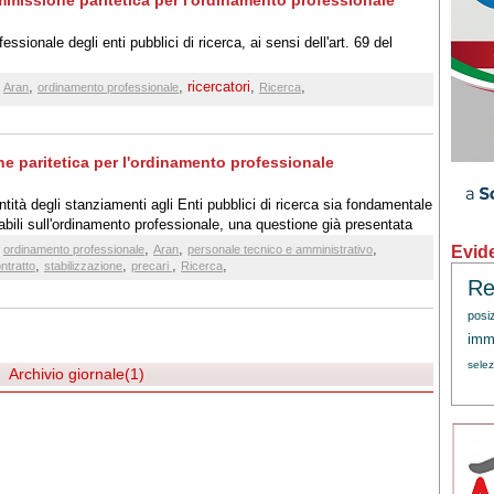
missione paritetica per l'ordinamento professionale
ssionale degli enti pubblici di ricerca, ai sensi dell'art. 69 del
,
,
,
ricercatori
,
,
Aran
ordinamento professionale
Ricerca
 paritetica per l'ordinamento professionale
tà degli stanziamenti agli Enti pubblici di ricerca sia fondamentale
icabili sull'ordinamento professionale, una questione già presentata
contro; in assenza di certezze sulle coperture finanziarie diventa
,
,
,
,
Evid
ordinamento professionale
Aran
personale tecnico e amministrativo
sione si riduca alla scrittura di un bel libro dei sogni
,
,
,
,
ntratto
stabilizzazione
precari
Ricerca
Re
posi
immi
sele
Archivio giornale(1)