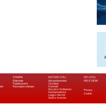
STAMPA
NOTIZIE UTILI
SITI UTILI
Editoriale
Atti parlamentari
HELP DESK
Pubblicazioni
Circolare
ato
Rassegna stampa
Contratti
Decreti e Ordinanze
Privacy
Giurisprudenza
Cookie
Leggi e decreti
Studi e ricerche