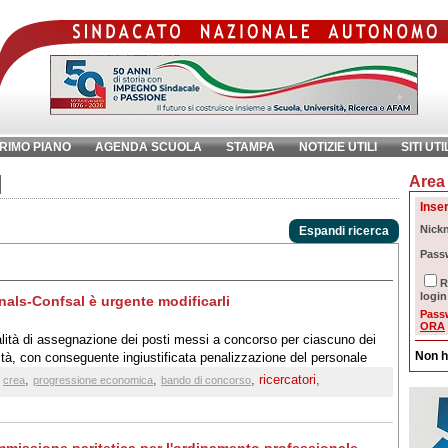
RIMO PIANO
AGENDA SCUOLA
STAMPA
NOTIZIE UTILI
SITI UTI
Area 
chiave:
Ri
Inser
Nick
Espandi ricerca
Pass
R
login
Snals-Confsal è urgente modificarli
Pass
ORA
lità di assegnazione dei posti messi a concorso per ciascuno dei
Non h
lità, con conseguente ingiustificata penalizzazione del personale
,
,
,
,
ricercatori
,
crea
progressione economica
bando di concorso