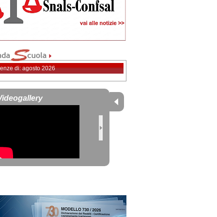
enze di: agosto 2026
Videogallery