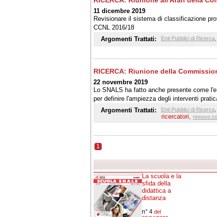
RICERCA: Riunione all'Aran della Com
11 dicembre 2019
Revisionare il sistema di classificazione profe
CCNL 2016/18
Argomenti Trattati:
Enti Pubblici di Ricerca
RICERCA: Riunione della Commissione
22 novembre 2019
Lo SNALS ha fatto anche presente come l'enti
per definire l'ampiezza degli interventi prat
dallo stesso direttore dell'Aran nel primo in
Argomenti Trattati:
Enti Pubblici di Ricerca
concreto il rischio che il lavoro della Commis
ricercatori
,
rinnovo co
1
La scuola e la
sfida della
didattica a
distanza
n° 4
del