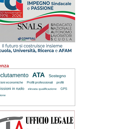
enza
ATA
clutamento
Sostegno
zioni economiche
Profili professionali
profili
ssioni in ruolo
GPS
elevata qualificazione
zione