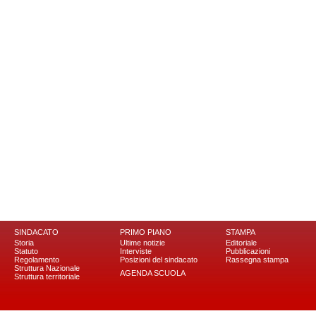
SINDACATO
PRIMO PIANO
STAMPA
Storia
Ultime notizie
Editoriale
Statuto
Interviste
Pubblicazioni
Regolamento
Posizioni del sindacato
Rassegna stampa
Struttura Nazionale
AGENDA SCUOLA
Struttura territoriale