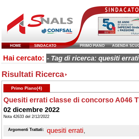
HOME
SINDACATO
PRIMO PIANO
AGENDA SCU
Hai cercato:
Inserisci parola chiave:
- Tag di ricerca: quesiti errati
Risultati Ricerca
Primo Piano(4)
Quesiti errati classe di concorso A046 
02 dicembre 2022
Nota 42633 del 2/12/2022
quesiti errati
,
Argomenti Trattati: