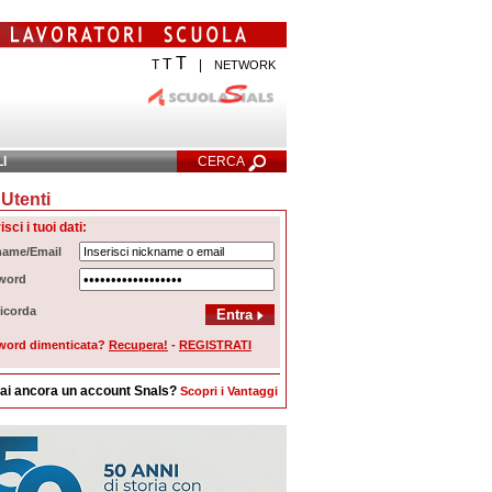
T
T
T
|
NETWORK
LI
CERCA
Utenti
cerca Avanzata
isci i tuoi dati:
name/Email
word
icorda
word dimenticata?
Recupera!
-
REGISTRATI
ai ancora un account Snals?
Scopri i Vantaggi