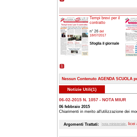
Tempi brevi per il
contratto
n° 26
del
18/07/2017
Sfoglia il giornale
1
Nessun Contenuto AGENDA SCUOLA pr
Notizie Utili(1)
06-02-2015 N. 1057 - NOTA MIUR
06 febbraio 2015
Chiarimenti in merito all'utilizzazione dei model
,
licei 
Argomenti Trattati:
nota ministeriale