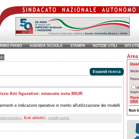
RIMO PIANO
AGENDA SCUOLA
STAMPA
NOTIZIE UTILI
SITI UTI
Area 
chiave:
Ri
ci;
Inser
Nick
Espandi ricerca
Pass
R
login
dirizzo Arti figurative: emanata nota MIUR
Pass
ORA
menti e indicazioni operative in merito all'utilizzazione dei modelli
Non h
,
licei artistici
,
,
zioni operative
modelli viventi