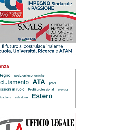
enza
tegno
posizioni economiche
ATA
clutamento
profili
ssioni in ruolo
Profili professionali
elevata
Estero
ficazione
selezione