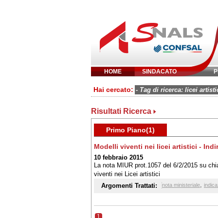
HOME
SINDACATO
P
Inserisci parola 
Hai cercato:
- Tag di ricerca: licei artisti
Risultati Ricerca
Primo Piano(1)
Modelli viventi nei licei artistici - In
10 febbraio 2015
La nota MIUR prot.1057 del 6/2/2015 su chiari
viventi nei Licei artistici
,
Argomenti Trattati:
nota ministeriale
indica
1