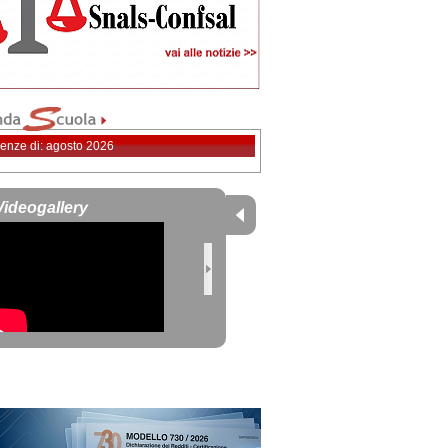
enze di: agosto 2026
Videogallery