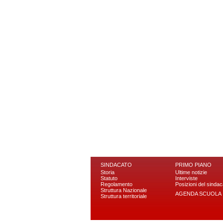
SINDACATO
PRIMO PIANO
Storia
Ultime notizie
Statuto
Interviste
Regolamento
Posizioni del sindac
Struttura Nazionale
AGENDA SCUOLA
Struttura territoriale