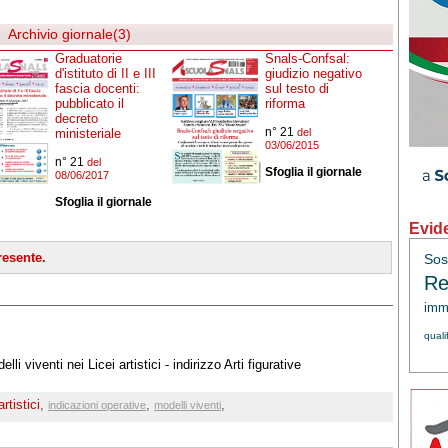
Archivio giornale(3)
Graduatorie
Snals-Confsal:
d'istituto di II e III
giudizio negativo
fascia docenti:
sul testo di
pubblicato il
riforma
decreto
n° 21
ministeriale
del
03/06/2015
n° 21
del
Sfoglia il giornale
08/06/2017
Sfoglia il giornale
Evid
esente.
Sos
Re
immi
quali
li viventi nei Licei artistici - indirizzo Arti figurative
artistici
,
,
,
indicazioni operative
modelli viventi