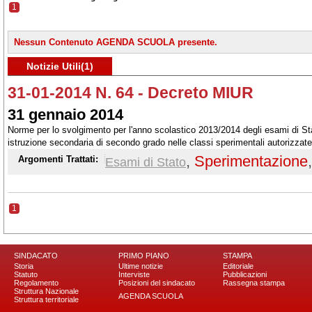
1
Nessun Contenuto AGENDA SCUOLA presente.
Notizie Utili(1)
31-01-2014 N. 64 - Decreto MIUR
31 gennaio 2014
Norme per lo svolgimento per l'anno scolastico 2013/2014 degli esami di Stat
istruzione secondaria di secondo grado nelle classi sperimentali autorizzate
,
Sperimentazione
,
Argomenti Trattati:
Esami di Stato
1
SINDACATO
PRIMO PIANO
STAMPA
Storia
Ultime notizie
Editoriale
Statuto
Interviste
Pubblicazioni
Regolamento
Posizioni del sindacato
Rassegna stampa
Struttura Nazionale
AGENDA SCUOLA
Struttura territoriale