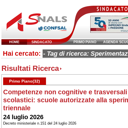
HOME
SINDACATO
PRIMO PIANO
AGENDA SCU
Hai cercato:
Inserisci parola chiave:
- Tag di ricerca: Sperimentaz
Risultati Ricerca
Primo Piano(32)
Competenze non cognitive e trasversali 
scolastici: scuole autorizzate alla sper
triennale
24 luglio 2026
Decreto ministeriale n.151 del 24 luglio 2026