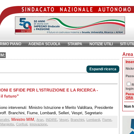
RIMO PIANO
AGENDA SCUOLA
STAMPA
NOTIZIE UTILI
SITI UTI
Area 
chiave:
Ri
IM;
Inser
Nick
Espandi ricerca
Pass
R
login
ONI E SFIDE PER L'ISTRUZIONE E LA RICERCA -
Pass
il futuro"
ORA
Non h
intervenuti: Ministro Istruzione e Merito Valditara, Presidente
roff. Branchini, Fiume, Lombardi, Selleri, Vespri, Segretario
,
Ministro MIM
,
,
,
,
,
,
,
erafini
Aran
INDIRE
Vespri
Branchini
Lombardi
Fiume
,
,
,
 Margiotta
Confsal
innovazione