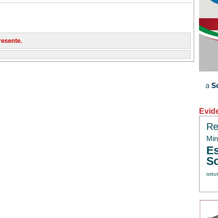
esente.
Evid
Re
Min.
Es
Sc
istitu