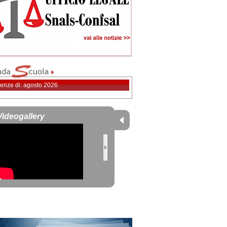
enze di: agosto 2026
Videogallery