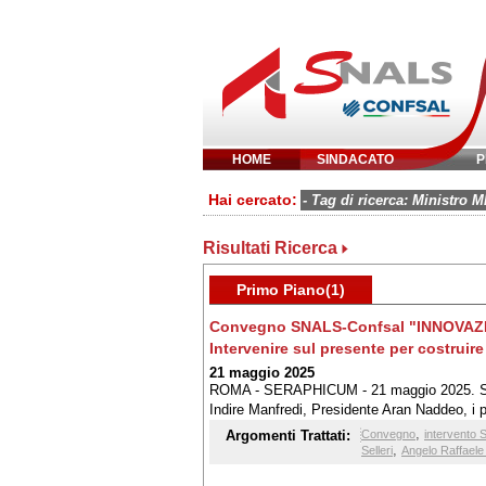
HOME
SINDACATO
P
Inserisci parola 
Hai cercato:
- Tag di ricerca: Ministro M
Risultati Ricerca
Primo Piano(1)
Convegno SNALS-Confsal "INNOVAZI
Intervenire sul presente per costruire 
21 maggio 2025
ROMA - SERAPHICUM - 21 maggio 2025. Sono 
Indire Manfredi, Presidente Aran Naddeo, i p
Generale Confsal Margiotta
,
Argomenti Trattati:
Convegno
intervento S
,
Selleri
Angelo Raffaele