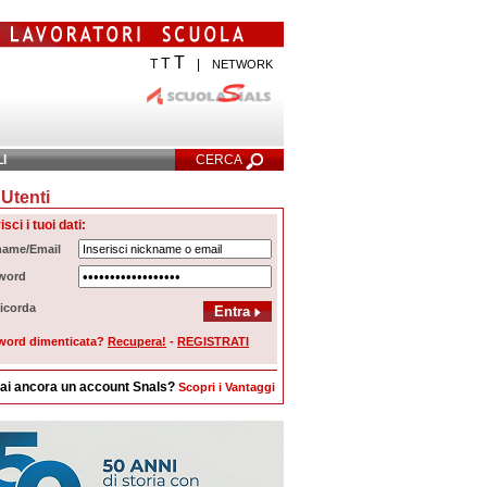
T
T
T
|
NETWORK
LI
CERCA
Utenti
cerca Avanzata
isci i tuoi dati:
name/Email
word
icorda
word dimenticata?
Recupera!
-
REGISTRATI
ai ancora un account Snals?
Scopri i Vantaggi