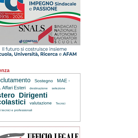
enza
clutamento
MAE -
Sostegno
 Affari Esteri
destinazione
selezione
tero
Dirigenti
olastici
valutazione
Tecnici
ti tecnici e professionali