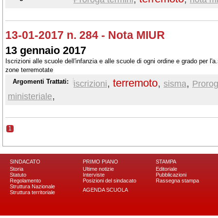
13-01-2017 n. 284 - Nota MIUR
13 gennaio 2017
Iscrizioni alle scuole dell'infanzia e alle scuole di ogni ordine e grado per l'
zone terremotate
,
terremoto
,
,
Argomenti Trattati:
iscrizioni
sisma
Prorog
,
ministeriale
1
SINDACATO
PRIMO PIANO
STAMPA
Storia
Ultime notizie
Editoriale
Statuto
Interviste
Pubblicazioni
Regolamento
Posizioni del sindacato
Rassegna stampa
Struttura Nazionale
AGENDA SCUOLA
Struttura territoriale