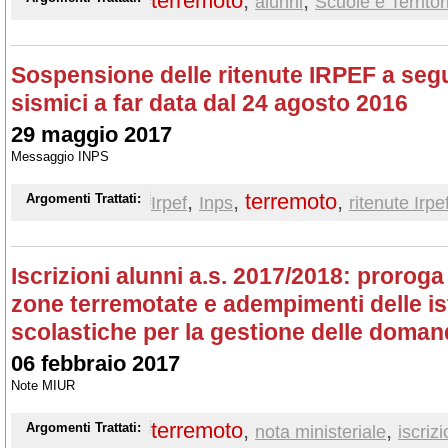
terremoto
,
,
alunni
Scuole e Territor
Sospensione delle ritenute IRPEF a segu
sismici a far data dal 24 agosto 2016
29 maggio 2017
Messaggio INPS
,
,
terremoto
,
Argomenti Trattati:
Irpef
Inps
ritenute Irpe
Iscrizioni alunni a.s. 2017/2018: proroga
zone terremotate e adempimenti delle ist
scolastiche per la gestione delle doma
06 febbraio 2017
Note MIUR
terremoto
,
,
Argomenti Trattati:
nota ministeriale
iscrizi