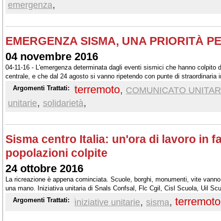
,
emergenza
EMERGENZA SISMA, UNA PRIORITÀ PE
04 novembre 2016
04-11-16 - L'emergenza determinata dagli eventi sismici che hanno colpito du
centrale, e che dal 24 agosto si vanno ripetendo con punte di straordinaria i
momento un tema da assumere come priorità anche nell'attenzione e nell'i
terremoto
,
Argomenti Trattati:
COMUNICATO UNITAR
,
,
unitarie
solidarietà
Sisma centro Italia: un'ora di lavoro in f
popolazioni colpite
24 ottobre 2016
La ricreazione è appena cominciata. Scuole, borghi, monumenti, vite vanno r
una mano. Iniziativa unitaria di Snals Confsal, Flc Cgil, Cisl Scuola, Uil S
,
,
terremoto
Argomenti Trattati:
iniziative unitarie
sisma