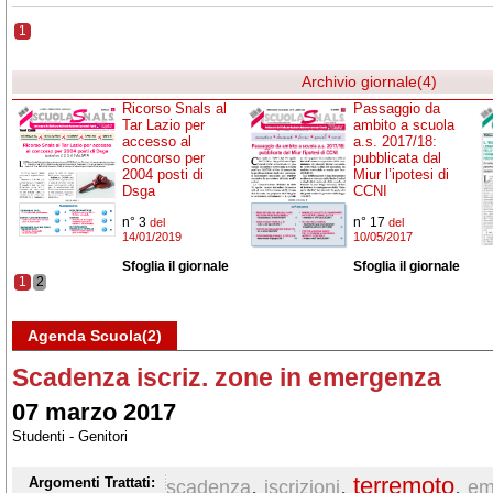
1
Archivio giornale(4)
Ricorso Snals al
Passaggio da
Tar Lazio per
ambito a scuola
accesso al
a.s. 2017/18:
concorso per
pubblicata dal
2004 posti di
Miur l’ipotesi di
Dsga
CCNI
n° 3
n° 17
del
del
14/01/2019
10/05/2017
Sfoglia il giornale
Sfoglia il giornale
1
2
Agenda Scuola(2)
Scadenza iscriz. zone in emergenza
07 marzo 2017
Studenti - Genitori
,
,
terremoto
,
Argomenti Trattati:
scadenza
iscrizioni
em