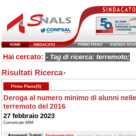
HOME
SINDACATO
PRIMO PIANO
AGENDA SCU
Hai cercato:
Inserisci parola chiave:
- Tag di ricerca: terremoto;
Risultati Ricerca
Primo Piano(5)
Deroga al numero minimo di alunni nelle
terremoto del 2016
27 febbraio 2023
Comunicato MIM
Argomenti Trattati: