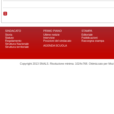
1
SINDACATO
PRIMO PIANO
STAMPA
Storia
Ultime notizie
Editoriale
Statuto
Interviste
Pubblicazioni
Regolamento
Posizioni del sindacato
Rassegna stampa
Struttura Nazionale
AGENDA SCUOLA
Struttura territoriale
Copyright 2013 SNALS. Risoluzione minima: 1024x768. Ottimizzato per Mozilla