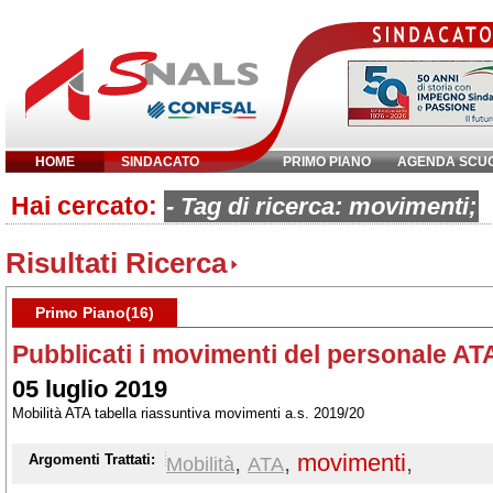
HOME
SINDACATO
PRIMO PIANO
AGENDA SCU
Hai cercato:
Inserisci parola chiave:
- Tag di ricerca: movimenti;
Risultati Ricerca
Primo Piano(16)
Pubblicati i movimenti del personale AT
05 luglio 2019
Mobilità ATA tabella riassuntiva movimenti a.s. 2019/20
,
,
movimenti
,
Argomenti Trattati:
Mobilità
ATA