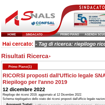
HOME
SINDACATO
PRIMO PIANO
AGENDA SCU
Hai cercato:
Inserisci parola chiave:
- Tag di ricerca: riepilogo ric
Risultati Ricerca
Primo Piano(1)
RICORSI proposti dall'Ufficio legale 
Riepilogo per l'anno 2019
12 dicembre 2022
Riepilogo dei ricorsi 2019, aggiornato al 12 Dicembre 2022.
Schema riepilogativo dello stato dei ricorsi proposti dall'ufficio legale nazion
di Stato ed al Presidente della Repubblica
Argomenti Trattati: