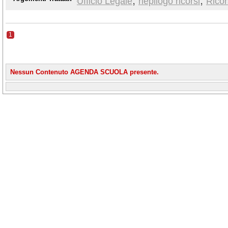
,
,
Ufficio Legale
riepilogo ricorsi
Ricor
1
Nessun Contenuto AGENDA SCUOLA presente.