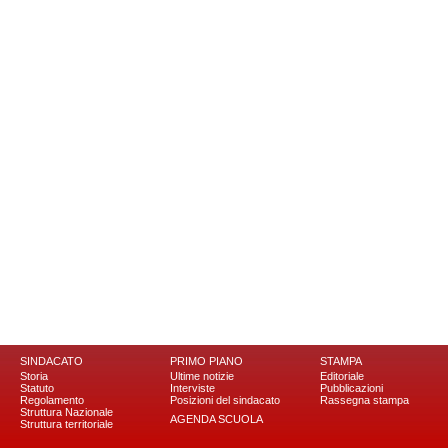
SINDACATO
PRIMO PIANO
STAMPA
Storia
Ultime notizie
Editoriale
Statuto
Interviste
Pubblicazioni
Regolamento
Posizioni del sindacato
Rassegna stampa
Struttura Nazionale
AGENDA SCUOLA
Struttura territoriale