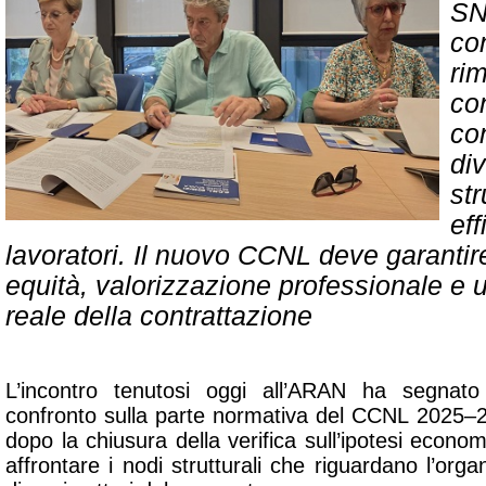
SN
co
ri
con
co
di
st
eff
lavoratori. Il nuovo CCNL deve garantir
equità, valorizzazione professionale e 
reale della contrattazione
L’incontro tenutosi oggi all’ARAN ha segna
confronto sulla parte normativa del CCNL 2025–20
dopo la chiusura della verifica sull’ipotesi econo
affrontare i nodi strutturali che riguardano l’orga