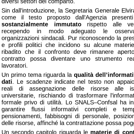
diversi settori del comparto.
Sin dall’introduzione, la Segretaria Generale Elvir
come il testo proposto dall’Agenzia presen
sostanzialmente immutato
rispetto alle ver
recependo in modo adeguato le osservaz
organizzazioni sindacali. Pur riconoscendo la pres
e profili politici che incidono su alcune mate
ribadito che il confronto deve rimanere apert
contratto possa diventare uno strumento re
lavoratori.
Un primo tema riguarda la
qualità dell’informat
dati
. Le scadenze indicate nel testo non appaio
reali di assegnazione delle risorse alle ist
universitarie, rischiando di trasformare l’infor
formale privo di utilità. Lo SNALS–Confsal ha ins
garantire flussi informativi completi e temp
pensionamenti, fabbisogni di personale, posizio
delle risorse, affinché la contrattazione possa pog
Un secondo capitolo riguarda le
materie di con