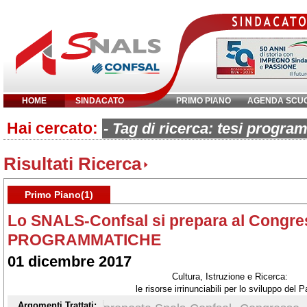
HOME
SINDACATO
PRIMO PIANO
AGENDA SCU
Hai cercato:
Inserisci parola chiave:
- Tag di ricerca: tesi progra
Risultati Ricerca
Primo Piano(1)
Lo SNALS-Confsal si prepara al Congre
PROGRAMMATICHE
01 dicembre 2017
Cultura, Istruzione e Ricerca:
le risorse irrinunciabili per lo sviluppo del 
L'AUTONOMIA SINDACALE PER LA LIBERTÀ E 
Argomenti Trattati: