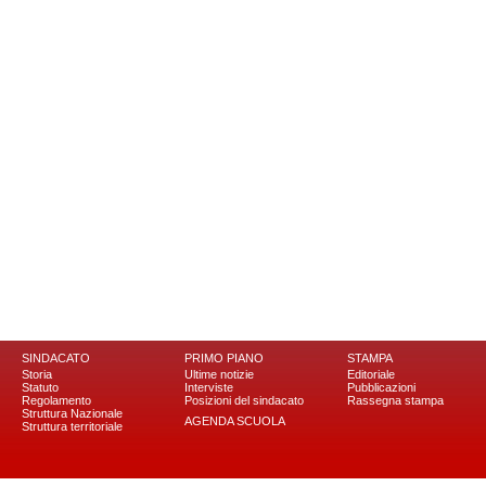
SINDACATO
PRIMO PIANO
STAMPA
Storia
Ultime notizie
Editoriale
Statuto
Interviste
Pubblicazioni
Regolamento
Posizioni del sindacato
Rassegna stampa
Struttura Nazionale
AGENDA SCUOLA
Struttura territoriale