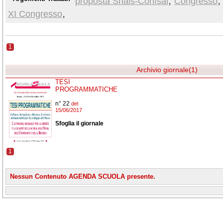
,
proposta Snals-Confsal
Congresso
DELLA SCUOLA, DELL'AFAM, DELL'UNIVERSITÀ E 
,
XI Congresso
Le tesi programmatiche rappresentano uno strumento per il libero e costruttivo 
richiamo ai valori e ai principi della nostra storia e identità culturale e con l'
1
Archivio giornale(1)
TESI
PROGRAMMATICHE
n° 22
del
15/06/2017
Sfoglia il giornale
1
Nessun Contenuto AGENDA SCUOLA presente.