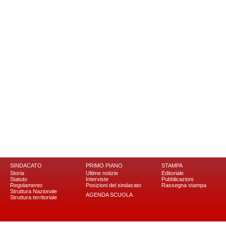
SINDACATO
PRIMO PIANO
STAMPA
Storia
Ultime notizie
Editoriale
Statuto
Interviste
Pubblicazioni
Regolamento
Posizioni del sindacato
Rassegna stampa
Struttura Nazionale
AGENDA SCUOLA
Struttura territoriale