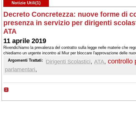
Notizie Utili(1)
Decreto Concretezza: nuove forme di con
presenza in servizio per dirigenti scolas
ATA
11 aprile 2019
Rivendichiamo la prevalenza del contratto sulla legge nelle materie che regol
chiediamo un urgente incontro al Miur per bloccare l'approvazione delle nuo
presenza dei dirigenti scolastici e del personale ATA
,
,
controllo
Argomenti Trattati:
Dirigenti Scolastici
ATA
,
parlamentari
1