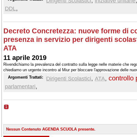
,
Dirigenti Scolastici
iniziative unitarie
,
DDL
Decreto Concretezza: nuove forme di con
presenza in servizio per dirigenti scolas
ATA
11 aprile 2019
Rivendichiamo la prevalenza del contratto sulla legge nelle materie che regol
chiediamo un urgente incontro al Miur per bloccare l'approvazione delle nuo
presenza dei dirigenti scolastici e del personale ATA
,
,
controllo
Argomenti Trattati:
Dirigenti Scolastici
ATA
,
parlamentari
1
Nessun Contenuto AGENDA SCUOLA presente.