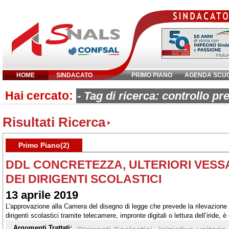
HOME
SINDACATO
PRIMO PIANO
AGENDA SCU
Hai cercato:
Inserisci parola chiave:
- Tag di ricerca: controllo pr
Risultati Ricerca
Primo Piano(2)
DDL CONCRETEZZA, ULTERIORI VESSA
DEI DIRIGENTI SCOLASTICI
13 aprile 2019
L'approvazione alla Camera del disegno di legge che prevede la rilevazione 
dirigenti scolastici tramite telecamere, impronte digitali o lettura dell’iride, 
traboccare il vaso.
Argomenti Trattati: