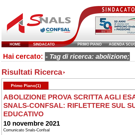
HOME
SINDACATO
PRIMO PIANO
AGENDA SCU
Hai cercato:
Inserisci parola chiave:
- Tag di ricerca: abolizione;
Risultati Ricerca
Primo Piano(1)
ABOLIZIONE PROVA SCRITTA AGLI ESA
SNALS-CONFSAL: RIFLETTERE SUL S
EDUCATIVO
10 novembre 2021
Comunicato Snals-Confsal