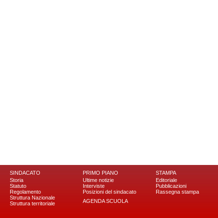
SINDACATO
PRIMO PIANO
STAMPA
Storia
Ultime notizie
Editoriale
Statuto
Interviste
Pubblicazioni
Regolamento
Posizioni del sindacato
Rassegna stampa
Struttura Nazionale
AGENDA SCUOLA
Struttura territoriale