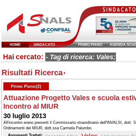
HOME
SINDACATO
PRIMO PIANO
AGENDA SCU
Hai cercato:
Inserisci parola chiave:
- Tag di ricerca: Vales;
Risultati Ricerca
Primo Piano(2)
Attuazione Progetto Vales e scuola estiv
Incontro al MIUR
30 luglio 2013
All'incontro erano presenti il Commissario straordinario dell'INVALSI, dott. Se
Ordinamenti del MIUR, dott.ssa Carmela Palumbo
Argomenti Trattati: