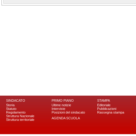
SINDACATO
PRIMO PIANO
STAMPA
Storia
Ultime notizie
Editoriale
Statuto
Interviste
Pubblicazioni
Regolamento
Posizioni del sindacato
Rassegna stampa
Struttura Nazionale
AGENDA SCUOLA
Struttura territoriale