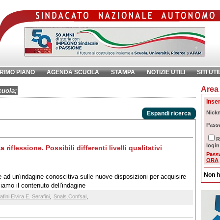
RIMO PIANO
AGENDA SCUOLA
STAMPA
NOTIZIE UTILI
SITI UTI
Area 
chiave:
Ri
cuola;
Inser
Nick
Espandi ricerca
Pass
R
login
iflessione. Possibili differenti livelli qualitativi
Pass
ORA
Non h
re ad un'indagine conoscitiva sulle nuove disposizioni per acquisire
amo il contenuto dell'indagine
,
,
afini Elvira E. Serafini
Snals.Confsal