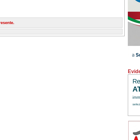
esente.
Evid
Re
A
immi
sele