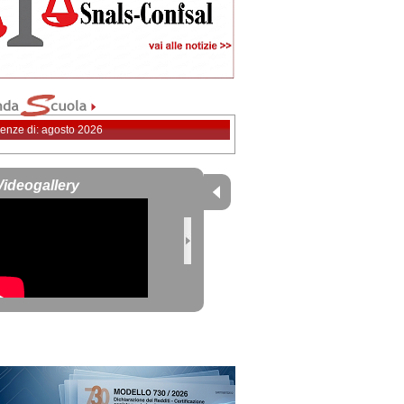
enze di: agosto 2026
Videogallery