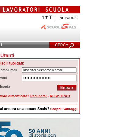
T
T
T
|
NETWORK
LI
CERCA
Utenti
cerca Avanzata
isci i tuoi dati:
name/Email
word
icorda
word dimenticata?
Recupera!
-
REGISTRATI
ai ancora un account Snals?
Scopri i Vantaggi