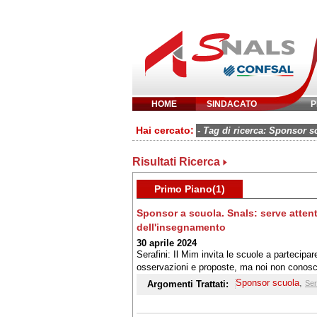
HOME
SINDACATO
P
Inserisci parola 
Hai cercato:
- Tag di ricerca: Sponsor s
Risultati Ricerca
Primo Piano(1)
Sponsor a scuola. Snals: serve attenta r
dell'insegnamento
30 aprile 2024
Serafini: Il Mim invita le scuole a partecipa
osservazioni e proposte, ma noi non conosci
Sponsor scuola
,
Argomenti Trattati:
Ser