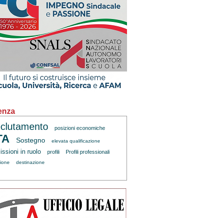
enza
clutamento
posizioni economiche
TA
Sostegno
elevata qualificazione
ssioni in ruolo
profili
Profili professionali
zione
destinazione