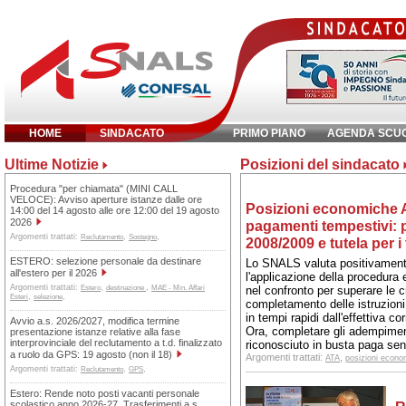
HOME
SINDACATO
PRIMO PIANO
AGENDA SCU
Ultime Notizie
Posizioni del sindacato
Inserisci parola chiave:
Procedura "per chiamata" (MINI CALL
VELOCE): Avviso aperture istanze dalle ore
Posizioni economiche A
14:00 del 14 agosto alle ore 12:00 del 19 agosto
2026
pagamenti tempestivi: p
Argomenti trattati:
,
,
Reclutamento
Sostegno
2008/2009 e tutela per i t
ESTERO: selezione personale da destinare
Lo SNALS valuta positivamente l
all'estero per il 2026
l'applicazione della procedura 
Argomenti trattati:
,
,
Estero
destinazione
MAE - Min. Affari
nel confronto per superare le cr
,
,
Esteri
selezione
completamento delle istruzion
in tempi rapidi dall'effettiva 
Avvio a.s. 2026/2027, modifica termine
Ora, completare gli adempiment
presentazione istanze relative alla fase
interprovinciale del reclutamento a t.d. finalizzato
riconosciuto in busta paga senza
a ruolo da GPS: 19 agosto (non il 18)
Argomenti trattati:
,
ATA
posizioni econo
Argomenti trattati:
,
,
Reclutamento
GPS
Estero: Rende noto posti vacanti personale
scolastico anno 2026-27. Trasferimenti a.s.