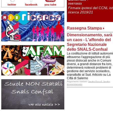
25/07/2023
twitter
facebook
you tube
Firmata ipotesi del CCNL is
ricerca 2019/21
Rassegna Stampa
Dimensionamento, sarà
un caos - L'affondo del
Segretario Nazionale
dello SNALS-Confsal
La costituzione di istituti autonomi
attraverso l'aggregazione di più
plessi dislocati anche in Comuni
diversi, a grandi distanze fra loro,
determinerà notevoli problemi di
gestione del servizio scolastico,
soprattutto al Sud. Articolo su La
Città di Salerno
Argomenti trattati:
,
Serafini Elvira E. Serafini
,
dimensionamento