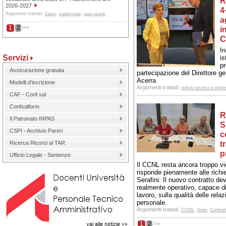
R
2026-2027
4
Argomenti trattati:
,
,
,
Estero
trasferimenti
posti vacanti
a
1
2
>>
i
C
In
Servizi
is
pr
Assicurazione gratuita
partecipazione del Direttore ge
Acerra
Modelli d'iscrizione
Argomenti trattati:
istituti tecnici e profe
CAF - Conf.sal
Confsalform
R
Il Patronato INPAS
S
CSPI - Archivio Pareri
c
t
Ricerca Ricorsi al TAR
p
Ufficio Legale - Sentenze
Il CCNL resta ancora troppo vi
risponde pienamente alle rich
Serafini: Il nuovo contratto d
realmente operativo, capace di
lavoro, sulla qualità delle relaz
personale.
Argomenti trattati:
,
,
CCNL
Aran
Contrat
1
2
>>