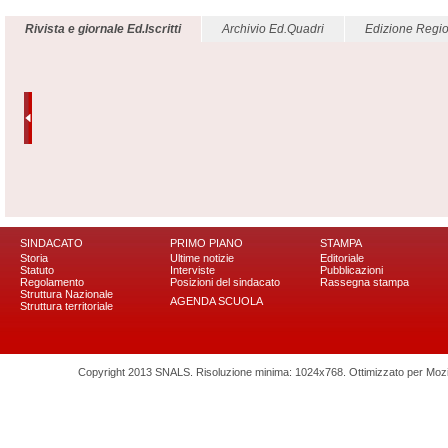
Rivista e giornale Ed.Iscritti
Archivio Ed.Quadri
Edizione Regio
SINDACATO
PRIMO PIANO
STAMPA
Storia
Ultime notizie
Editoriale
Statuto
Interviste
Pubblicazioni
Regolamento
Posizioni del sindacato
Rassegna stampa
Struttura Nazionale
AGENDA SCUOLA
Struttura territoriale
Copyright 2013 SNALS. Risoluzione minima: 1024x768. Ottimizzato per Mozilla