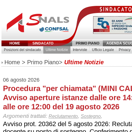
HOME
SINDACATO
PRIMO PIANO
AGENDA SCU
Posizioni del sindacato
Ultime Notizie
Interviste
Ufficio Legale
Privacy
Inserisci parola chiave:
Home
>
Primo Piano
>
Ultime Notizie
06 agosto 2026
Procedura "per chiamata" (MINI C
Avviso aperture istanze dalle ore 14
alle ore 12:00 del 19 agosto 2026
Argomenti trattati:
,
,
Reclutamento
Sostegno
Avviso prot. 20362 del 5 agosto 2026: Reclu
docente su posto di sostegno. Conferimento d