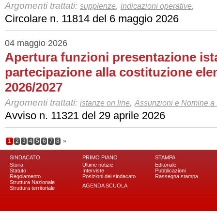
Argomenti trattati:
,
,
supplenze
indicazioni operative
Circolare n. 11814 del 6 maggio 2026
04 maggio 2026
Apertura funzioni presentazione ist
partecipazione alla costituzione elen
2026/2027
Argomenti trattati:
,
istanze on line
Assunzioni e Nomine a t
Avviso n. 11321 del 29 aprile 2026
1
2
3
4
5
6
7
8
»
SINDACATO
PRIMO PIANO
STAMPA
Storia
Ultime notizie
Editoriale
Statuto
Interviste
Pubblicazioni
Regolamento
Posizioni del sindacato
Rassegna stampa
Struttura Nazionale
AGENDA SCUOLA
Struttura territoriale