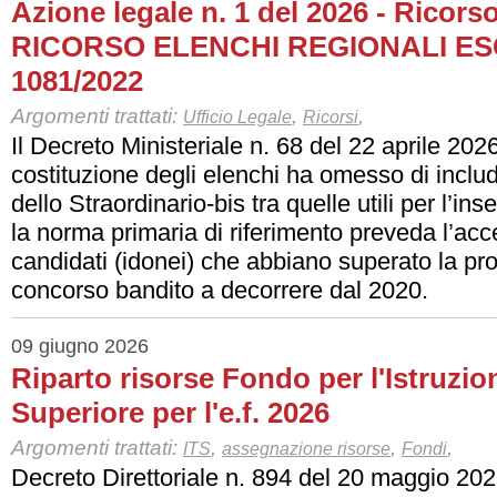
Azione legale n. 1 del 2026 - Ricors
RICORSO ELENCHI REGIONALI ES
1081/2022
Argomenti trattati:
,
,
Ufficio Legale
Ricorsi
Il Decreto Ministeriale n. 68 del 22 aprile 2026
costituzione degli elenchi ha omesso di inclu
dello Straordinario-bis tra quelle utili per l’i
la norma primaria di riferimento preveda l’acce
candidati (idonei) che abbiano superato la pro
concorso bandito a decorrere dal 2020.
09 giugno 2026
Riparto risorse Fondo per l'Istruzi
Superiore per l'e.f. 2026
Argomenti trattati:
,
,
,
ITS
assegnazione risorse
Fondi
Decreto Direttoriale n. 894 del 20 maggio 20