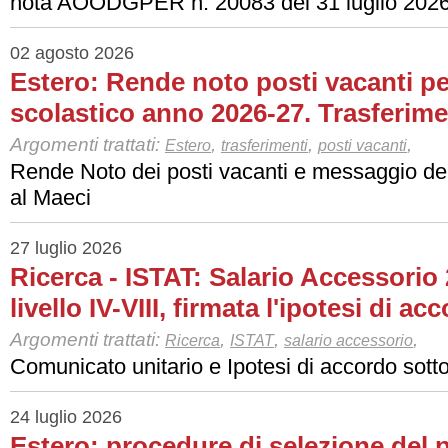
nota AOODGPER n. 20083 del 31 luglio 202
02 agosto 2026
Estero: Rende noto posti vacanti p
scolastico anno 2026-27. Trasferime
Argomenti trattati:
,
,
,
Estero
trasferimenti
posti vacanti
Rende Noto dei posti vacanti e messaggio dei
al Maeci
27 luglio 2026
Ricerca - ISTAT: Salario Accessorio
livello IV-VIII, firmata l'ipotesi di ac
Argomenti trattati:
,
,
,
Ricerca
ISTAT
salario accessorio
Comunicato unitario e Ipotesi di accordo sotto
24 luglio 2026
Estero: procedure di selezione del 