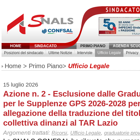
HOME
SINDACATO
PRIMO PIANO
AGENDA SCU
Posizioni del sindacato
Ultime Notizie
Interviste
Ufficio Legale
Privacy
Inserisci parola chiave:
Home
>
Primo Piano
>
Ufficio Legale
15 luglio 2026
Azione n. 2 - Esclusione dalle Gradu
per le Supplenze GPS 2026-2028 pe
allegazione della traduzione del tito
collettiva dinanzi al TAR Lazio
Argomenti trattati:
,
,
Ricorsi
Ufficio Legale
graduatorie prov