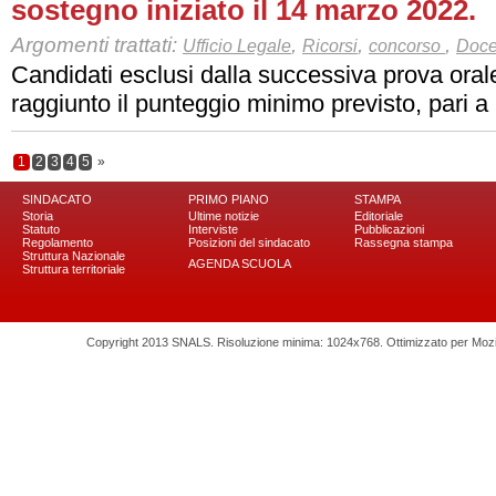
sostegno iniziato il 14 marzo 2022.
Argomenti trattati:
,
,
,
Ufficio Legale
Ricorsi
concorso
Doce
Candidati esclusi dalla successiva prova oral
raggiunto il punteggio minimo previsto, pari a
1
2
3
4
5
»
SINDACATO
PRIMO PIANO
STAMPA
Storia
Ultime notizie
Editoriale
Statuto
Interviste
Pubblicazioni
Regolamento
Posizioni del sindacato
Rassegna stampa
Struttura Nazionale
AGENDA SCUOLA
Struttura territoriale
Copyright 2013 SNALS. Risoluzione minima: 1024x768. Ottimizzato per Mozilla