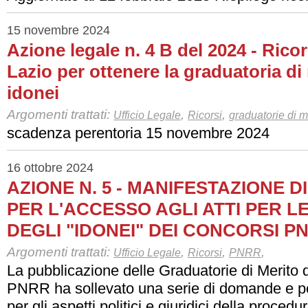
15 novembre 2024
Azione legale n. 4 B del 2024 - Rico
Lazio per ottenere la graduatoria di 
idonei
Argomenti trattati:
,
,
Ufficio Legale
Ricorsi
graduatorie di m
scadenza perentoria 15 novembre 2024
16 ottobre 2024
AZIONE N. 5 - MANIFESTAZIONE D
PER L'ACCESSO AGLI ATTI PER 
DEGLI "IDONEI" DEI CONCORSI P
Argomenti trattati:
,
,
,
Ufficio Legale
Ricorsi
PNRR
La pubblicazione delle Graduatorie di Merito 
PNRR ha sollevato una serie di domande e per
per gli aspetti politici e giuridici della procedu