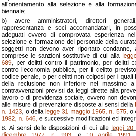
all'orientamento alla selezione e alla formazi
biennale;
b) avere amministratori, direttori general
rappresentanza e soci accomandatari, in posse
adeguati ovvero di comprovata esperienza nel
selezione e formazione del personale della durata
soggetti non devono aver riportato condanne, a
comprese le sanzioni sostitutive di cui alla
legg
689
, per delitti contro il patrimonio, per delitti
contro l'economia pubblica, per il delitto previsto
codice penale, o per delitti non colposi per i qual
della reclusione non inferiore nel massimo a 
contravvenzioni previsti da leggi dirette alla preve
lavoro o di previdenza sociale, ovvero non devon
alle misure di prevenzione disposte ai sensi della
n. 1423
, o della
legge 31 maggio 1965, n. 575
, o
1982, n. 646
,
e successive modificazioni ed integr
8. Ai sensi delle disposizioni di cui alle
leggi 20
dicembre 1977, n. 903
, e
10 aprile 1991,