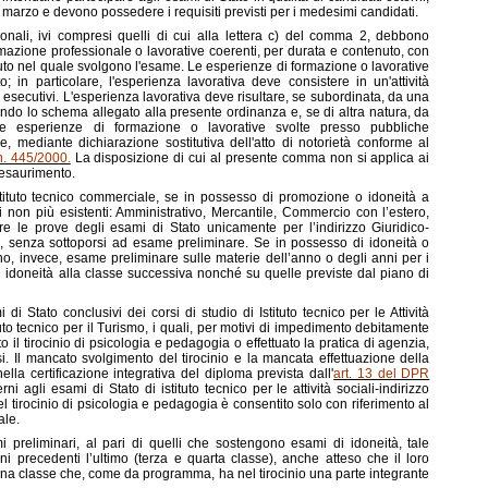
marzo e devono possedere i requisiti previsti per i medesimi candidati.
ssionali, ivi compresi quelli di cui alla lettera c) del comma 2, debbono
rmazione professionale o lavorative coerenti, per durata e contenuto, con
ituto nel quale svolgono l'esame. Le esperienze di formazione o lavorative
tuto; in particolare, l'esperienza lavorativa deve consistere in un'attività
esecutivi. L'esperienza lavorativa deve risultare, se subordinata, da una
ondo lo schema allegato alla presente ordinanza e, se di altra natura, da
 esperienze di formazione o lavorative svolte presso pubbliche
, mediante dichiarazione sostitutiva dell'atto di notorietà conforme al
n. 445/2000.
La disposizione di cui al presente comma non si applica ai
 esaurimento.
istituto tecnico commerciale, se in possesso di promozione o idoneità a
i non più esistenti: Amministrativo, Mercantile, Commercio con l’estero,
e le prove degli esami di Stato unicamente per l’indirizzo Giuridico-
, senza sottoporsi ad esame preliminare. Se in possesso di idoneità o
, invece, esame preliminare sulle materie dell’anno o degli anni per i
idoneità alla classe successiva nonché su quelle previste dal piano di
 di Stato conclusivi dei corsi di studio di Istituto tecnico per le Attività
ituto tecnico per il Turismo, i quali, per motivi di impedimento debitamente
 il tirocinio di psicologia e pedagogia o effettuato la pratica di agenzia,
. Il mancato svolgimento del tirocinio e la mancata effettuazione della
lla certificazione integrativa del diploma prevista dall'
art. 13 del DPR
erni agli esami di Stato di istituto tecnico per le attività sociali-indirizzo
l tirocinio di psicologia e pedagogia è consentito solo con riferimento al
ale.
 preliminari, al pari di quelli che sostengono esami di idoneità, tale
 precedenti l’ultimo (terza e quarta classe), anche atteso che il loro
 una classe che, come da programma, ha nel tirocinio una parte integrante