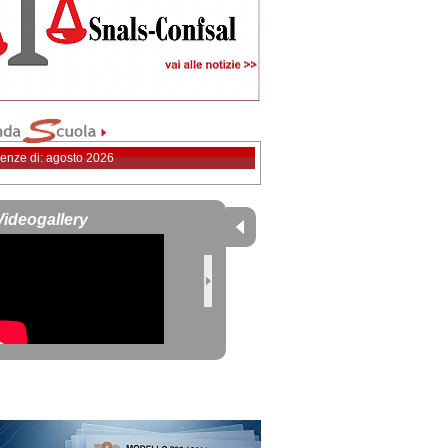
enze di: agosto 2026
Videogallery