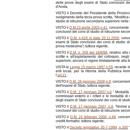
delle prove degli esami di Stato conclusivi de
d'Aosta;
VISTO il Decreto del Presidente della Provinc
svolgimento della terza prova scritta, “Modifica
studio di istruzione secondaria superiore nelle 
VISTO il
D.M.23 aprile 2003,n.41
,
concernente l
conclusivi dei corsi di studio di istruzione seco
VISTO il
D.M. n.429 in data 20.11.2000
, conce
esami di Stato conclusivi dei corsi di studio d
prova medesima"
;
tuttora vigente;
VISTO il
D.M. n. 358 del 18/9/98
, relativo alla
scritte e all'espletamento del colloquio, negl
superiore, ancora in vigore limitatamente alla fa
VISTA la
Legge 15 marzo 1997,n.59
,
recante de
enti locali, per la riforma della Pubblica Amm
l’
art.21
;
VISTO il
D.M. 26 gennaio 2006,n.8
,
concernente 
dell'esame di Stato, tuttora vigente;
VISTO il
D.M. 17 gennaio 2007,n.6
“ Modalità 
commissari esterni e i criteri e le modalità 
degli esami di Stato conclusivi dei corsi di stud
VISTO il
D.M. 17 gennaio 2007, n.8
,
”Norme pe
conclusivi dei corsi di studio di istruzione seco
VISTO il
D.M. 24 febbraio 2000, n.49
,
concern
crediti formativi; tuttora vigente;
VISTO il
Decreto legislativo 30-7-1999, n.300
“