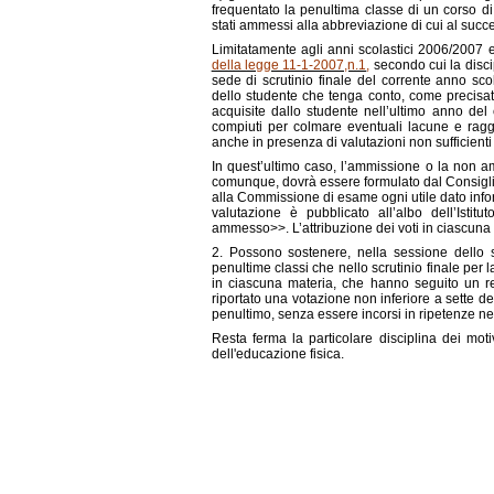
frequentato la penultima classe di un corso di s
stati ammessi alla abbreviazione di cui al suc
Limitatamente agli anni scolastici 2006/2007 e
della legge 11-1-2007,n.1
,
secondo cui la discip
sede di scrutinio finale del corrente anno sc
dello studente che tenga conto, come precisa
acquisite dallo studente nell’ultimo anno del 
compiuti per colmare eventuali lacune e ragg
anche in presenza di valutazioni non sufficienti 
In quest’ultimo caso, l’ammissione o la non am
comunque, dovrà essere formulato dal Consiglio
alla Commissione di esame ogni utile dato infor
valutazione è pubblicato all’albo dell’Is
ammesso>>. L’attribuzione dei voti in ciascuna di
2. Possono sostenere, nella sessione dello st
penultime classi che nello scrutinio finale per
in ciascuna materia, che hanno seguito un re
riportato una votazione non inferiore a sette dec
penultimo, senza essere incorsi in ripetenze nei
Resta ferma la particolare disciplina dei motiv
dell'educazione fisica.