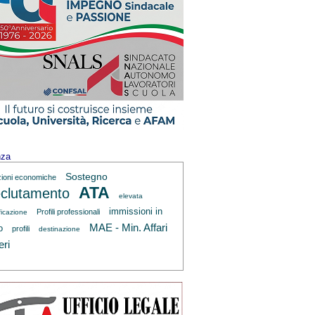
nza
Sostegno
zioni economiche
ATA
clutamento
elevata
immissioni in
Profili professionali
ficazione
MAE - Min. Affari
o
profili
destinazione
eri