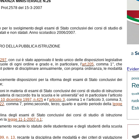
INANZA MINISTERIALE N.26
Prot.2578 del 15-3-2007
 per lo svolgimento degli esami di Stato conclusivi dei corsi di studio di
tali e non statali. Anno scolastico 2006/2007.
TRO DELLA PUBBLICA ISTRUZIONE
 297
, con cui è stato approvato il testo unico delle disposizioni legislative
scuole di ogni ordine e grado e, in particolare, l'
art.205
, comma 1°, che
e il potere di disciplinare annualmente, con propria ordinanza, le modalità
Evide
posi
ncernente disposizioni per la riforma degli esami di Stato conclusivi dei
e;
Re
ni in materia di esami di Stato conclusivi dei corsi di studio di istruzione
quali
ria di raccordo tra la scuola e le università” ed in particolare l’articolo
gge 10 dicembre 1997, n.425
e l’
articolo 3
, comma 1 e l’articolo 3, comma 3,
ruol
 22
,
comma 7, primo,secondo, terzo, quarto e quinto periodo della
legge
Est
plina degli esami di Stato conclusivi dei corsi di studio di istruzione
on la
legge 11-1-2007,n.1
;
ento recante lo statuto delle studentesse e degli studenti della scuola
99, n. 13
,
recante la disciplina delle modalità e dei criteri di valutazione