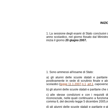
INIZ
1. La sessione degli esami di Stato conclusivi d
anno scolastico, nel giorno fissato dal Ministr
inizia il giorno
20 giugno 2007.
1. Sono ammessi all'esame di Stato:
a) gli alunni delle scuole statali e paritari
positivamente in sede di scrutinio finale e ab
scolastici (
legge 11.1.2007,n.1, art.1
, capoverso
b) gli alunni delle scuole statali e paritarie c
c) alle stesse condizioni e con i requisiti d
riconosciute, nelle quali continuano a funzionar
comma 6, del decreto legge 5 dicembre 2005,n.2
d) gli alunni delle scuole statali e paritarie 