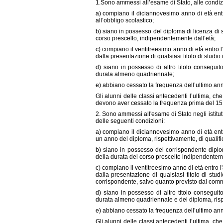
1.Sono ammessi all’esame di Stato, alle condizi
a) compiano il diciannovesimo anno di età entr
all’obbligo scolastico;
b) siano in possesso del diploma di licenza di
corso prescelto, indipendentemente dall’età;
c) compiano il ventitreesimo anno di età entro l
dalla presentazione di qualsiasi titolo di studio 
d) siano in possesso di altro titolo conseguit
durata almeno quadriennale;
e) abbiano cessato la frequenza dell’ultimo an
Gli alunni delle classi antecedenti l’ultima, ch
devono aver cessato la frequenza prima del 15 
2. Sono ammessi all'esame di Stato negli istituti 
delle seguenti condizioni:
a) compiano il diciannovesimo anno di età ent
un anno del diploma, rispettivamente, di qualifi
b) siano in possesso del corrispondente diplo
della durata del corso prescelto indipendenteme
c) compiano il ventitreesimo anno di età entro l'
dalla presentazione di qualsiasi titolo di studi
corrispondente, salvo quanto previsto dal com
d) siano in possesso di altro titolo conseguit
durata almeno quadriennale e del diploma, rispe
e) abbiano cessato la frequenza dell’ultimo an
Gli alunni delle classi antecedenti l’ultima, ch