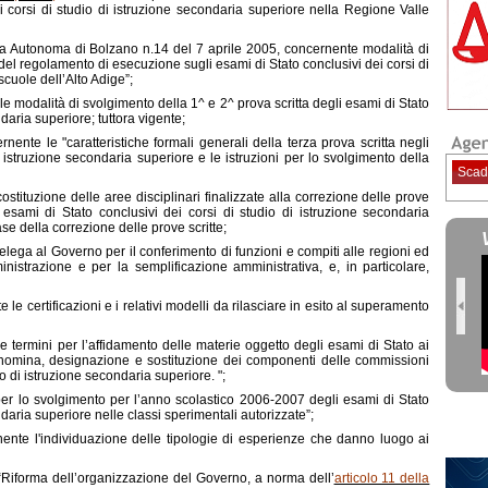
i corsi di studio di istruzione secondaria superiore nella Regione Valle
ia Autonoma di Bolzano n.14 del 7 aprile 2005, concernente modalità di
 del regolamento di esecuzione sugli esami di Stato conclusivi dei corsi di
scuole dell’Alto Adige”;
e modalità di svolgimento della 1^ e 2^ prova scritta degli esami di Stato
ndaria superiore; tuttora vigente;
rnente le "caratteristiche formali generali della terza prova scritta negli
i istruzione secondaria superiore e le istruzioni per lo svolgimento della
Scad
 costituzione delle aree disciplinari finalizzate alla correzione delle prove
i esami di Stato conclusivi dei corsi di studio di istruzione secondaria
se della correzione delle prove scritte;
lega al Governo per il conferimento di funzioni e compiti alle regioni ed
inistrazione e per la semplificazione amministrativa, e, in particolare,
le certificazioni e i relativi modelli da rilasciare in esito al superamento
e termini per l’affidamento delle materie oggetto degli esami di Stato ai
di nomina, designazione e sostituzione dei componenti delle commissioni
io di istruzione secondaria superiore. ";
r lo svolgimento per l’anno scolastico 2006-2007 degli esami di Stato
ndaria superiore nelle classi sperimentali autorizzate”;
ente l'individuazione delle tipologie di esperienze che danno luogo ai
Riforma dell’organizzazione del Governo, a norma dell’
articolo 11 della