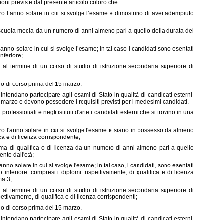
oni previste dal presente articolo coloro che:
o l’anno solare in cui si svolge l’esame e dimostrino di aver adempiuto
 scuola media da un numero di anni almeno pari a quello della durata del
’anno solare in cui si svolge l’esame; in tal caso i candidati sono esentati
inferiore;
o al termine di un corso di studio di istruzione secondaria superiore di
no di corso prima del 15 marzo.
e intendano partecipare agli esami di Stato in qualità di candidati esterni,
marzo e devono possedere i requisiti previsti per i medesimi candidati.
professionali e negli istituti d'arte i candidati esterni che si trovino in una
ro l'anno solare in cui si svolge l'esame e siano in possesso da almeno
ca e di licenza corrispondente;
ma di qualifica o di licenza da un numero di anni almeno pari a quello
nte dall'età;
anno solare in cui si svolge l'esame; in tal caso, i candidati, sono esentati
o inferiore, compresi i diplomi, rispettivamente, di qualifica e di licenza
ma 3;
o al termine di un corso di studio di istruzione secondaria superiore di
ttivamente, di qualifica e di licenza corrispondenti;
no di corso prima del 15 marzo.
e intendano partecipare agli esami di Stato in qualità di candidati esterni,