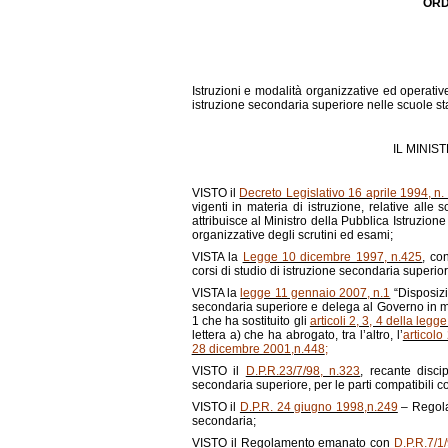
ORD
Istruzioni e modalità organizzative ed operative
istruzione secondaria superiore nelle scuole sta
IL MINIS
VISTO il
Decreto Legislativo 16 aprile 1994, n.
vigenti in materia di istruzione, relative alle 
attribuisce al Ministro della Pubblica Istruzion
organizzative degli scrutini ed esami;
VISTA la
Legge 10 dicembre 1997, n.425
, co
corsi di studio di istruzione secondaria superior
VISTA la
legge 11 gennaio 2007, n.1
“Disposizio
secondaria superiore e delega al Governo in mate
1 che ha sostituito gli
articoli 2, 3, 4 della le
lettera a) che ha abrogato, tra l’altro, l’
articolo
28 dicembre 2001,n.448
;
VISTO il
D.P.R.23/7/98, n.323
, recante disci
secondaria superiore, per le parti compatibili c
VISTO il
D.P.R. 24 giugno 1998,n.249
– Regolam
secondaria;
VISTO il Regolamento emanato con
D.P.R.7/1/