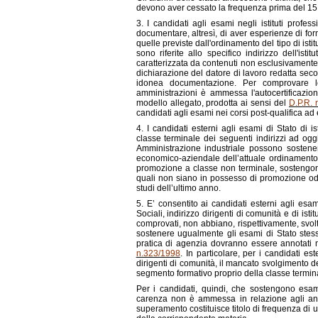
devono aver cessato la frequenza prima del 15 
3. I candidati agli esami negli istituti profe
documentare, altresì, di aver esperienze di fo
quelle previste dall'ordinamento del tipo di ist
sono riferite allo specifico indirizzo dell'isti
caratterizzata da contenuti non esclusivamente 
dichiarazione del datore di lavoro redatta sec
idonea documentazione. Per comprovare le
amministrazioni è ammessa l'autocertificazione
modello allegato, prodotta ai sensi del
D.P.R. 
candidati agli esami nei corsi post-qualifica ad
4. I candidati esterni agli esami di Stato di 
classe terminale dei seguenti indirizzi ad ogg
Amministrazione industriale possono sostener
economico-aziendale dell’attuale ordinamento
promozione a classe non terminale, sostengono
quali non siano in possesso di promozione od 
studi dell’ultimo anno.
5. E’ consentito ai candidati esterni agli esami
Sociali, indirizzo dirigenti di comunità e di ist
comprovati, non abbiano, rispettivamente, svolto
sostenere ugualmente gli esami di Stato stessi
pratica di agenzia dovranno essere annotati ne
n.323/1998
. In particolare, per i candidati est
dirigenti di comunità, il mancato svolgimento de
segmento formativo proprio della classe termin
Per i candidati, quindi, che sostengono esami
carenza non è ammessa in relazione agli anni
superamento costituisce titolo di frequenza di