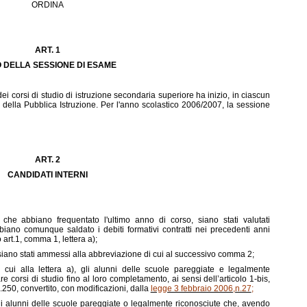
ORDINA
ART. 1
IO DELLA SESSIONE DI ESAME
ei corsi di studio di istruzione secondaria superiore ha inizio, in ciascun
o della Pubblica Istruzione. Per l'anno scolastico 2006/2007, la sessione
ART
. 2
CANDIDATI INTERNI
e che abbiano frequentato l'ultimo anno di corso, siano stati valutati
biano comunque saldato i debiti formativi contratti nei precedenti anni
 art.1, comma 1, lettera a);
he siano stati ammessi alla abbreviazione di cui al successivo comma 2;
i cui alla lettera a), gli alunni delle scuole pareggiate e legalmente
e corsi di studio fino al loro completamento, ai sensi dell’articolo 1-bis,
50, convertito, con modificazioni, dalla
legge 3 febbraio 2006,n.27
;
e gli alunni delle scuole pareggiate o legalmente riconosciute che, avendo