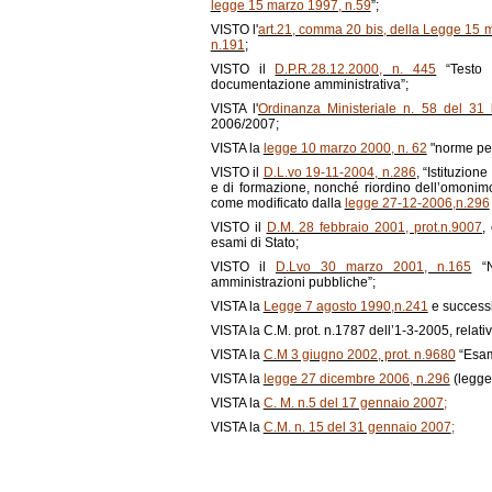
legge 15 marzo 1997, n.59
”;
VISTO l'
art.21, comma 20 bis, della Legge 15 
n.191
;
VISTO il
D.P.R.28.12.2000, n. 445
“Testo U
documentazione amministrativa”;
VISTA l'
Ordinanza Ministeriale n. 58 del 31 
2006/2007;
VISTA la
legge 10 marzo 2000, n. 62
"norme per 
VISTO il
D.L.vo 19-11-2004, n.286
, “Istituzion
e di formazione, nonché riordino dell’omonimo
come modificato dalla
legge 27-12-2006,n.296
VISTO il
D.M. 28 febbraio 2001, prot.n.9007
,
esami di Stato;
VISTO il
D.Lvo 30 marzo 2001, n.165
“N
amministrazioni pubbliche”;
VISTA la
Legge 7 agosto 1990,n.241
e successi
VISTA la C.M. prot. n.1787 dell’1-3-2005, relativa
VISTA la
C.M 3 giugno 2002, prot. n.9680
“Esame
VISTA la
legge 27 dicembre 2006, n.296
(legge 
VISTA la
C. M. n.5 del 17 gennaio 2007;
VISTA la
C.M. n. 15 del 31 gennaio 2007
;