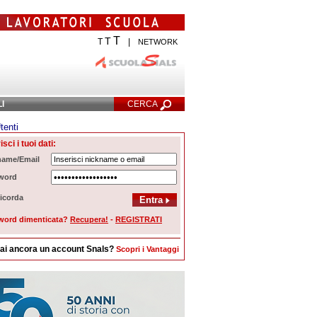
T
T
T
|
NETWORK
LI
CERCA
tenti
cerca Avanzata
isci i tuoi dati:
name/Email
word
icorda
word dimenticata?
Recupera!
-
REGISTRATI
ai ancora un account Snals?
Scopri i Vantaggi