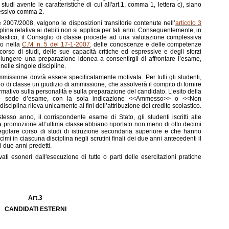
tudi avente le caratteristiche di cui all'art.1, comma 1, lettera c), siano
cessivo comma 2.
 2007/2008, valgono le disposizioni transitorie contenute nell’
articolo 3
lina relativa ai debiti non si applica per tali anni. Conseguentemente, in
olastico, il Consiglio di classe procede ad una valutazione complessiva
to nella
C.M. n. 5 del 17-1-2007
,
delle conoscenze e delle competenze
corso di studi, delle sue capacità critiche ed espressive e degli sforzi
iungere una preparazione idonea a consentirgli di affrontare l’esame,
nelle singole discipline.
missione dovrà essere specificatamente motivata. Per tutti gli studenti,
 di classe un giudizio di ammissione, che assolverà il compito di fornire
mativo sulla personalità e sulla preparazione del candidato. L’esito della
tituto sede d’esame, con la sola indicazione <<Ammesso>> o <<Non
sciplina rileva unicamente ai fini dell’attribuzione del credito scolastico.
esso anno, il corrispondente esame di Stato, gli studenti iscritti alle
 la promozione all’ultima classe abbiano riportato non meno di otto decimi
golare corso di studi di istruzione secondaria superiore e che hanno
imi in ciascuna disciplina negli scrutini finali dei due anni antecedenti il
 due anni predetti.
ati esoneri dall'esecuzione di tutte o parti delle esercitazioni pratiche
Art.3
CANDIDATI ESTERNI