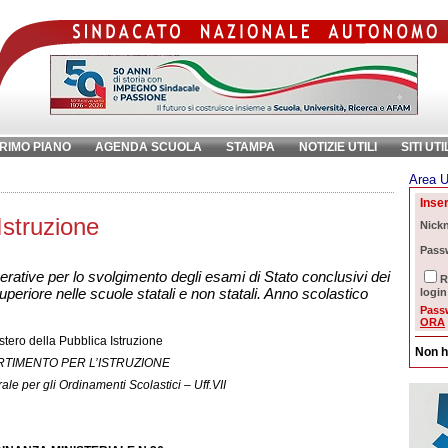
RIMO PIANO
AGENDA SCUOLA
STAMPA
NOTIZIE UTILI
SITI UTI
Area U
chiave:
Ri
Inser
Istruzione
Nick
Pass
erative per lo svolgimento degli esami di Stato conclusivi dei
R
uperiore nelle scuole statali e non statali. Anno scolastico
login
Pass
ORA
stero della Pubblica Istruzione
Non h
RTIMENTO PER L’ISTRUZIONE
le per gli Ordinamenti Scolastici – Uff.VII