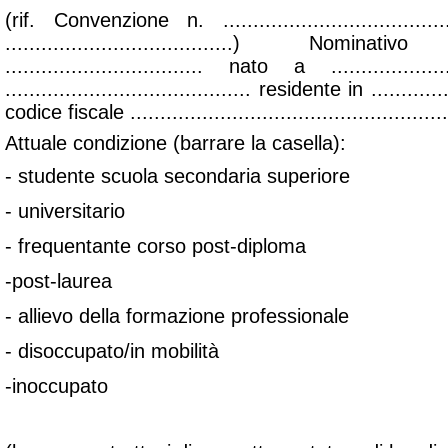
(rif. Convenzione n. ..................................
......................................) Nomi
................................. nato a ......................
......................................... residente in ..............
codice fiscale ......................................................
Attuale condizione (barrare la casella):
- studente scuola secondaria superiore
- universitario
- frequentante corso post-diploma
-post-laurea
- allievo della formazione professionale
- disoccupato/in mobilità
-inoccupato