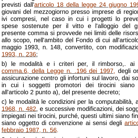
previsti dall'
articolo 18 della legge 24 giugno 19
giovani del mezzogiorno presso imprese di region
ivi compresi, nel caso in cui i progetti lo preved
spese sostenute per il vitto e l'alloggio del gi
presente comma si provvede nei limiti delle risors
allo scopo, nell'ambito del Fondo di cui all'artico
maggio 1993, n. 148, convertito, con modificazi
1993, n. 236
;
b) le modalità e i criteri per, il rimborso,. ai 
comma.6, della Legge n. .196 dei 1997
,
degli on
assicurazione contro gli infortuni sul lavoro, dai so
in cui i soggetti promotori dei tirocini siano 
all'articolo 2 punto a), del presente decreto;
c) le modalità le condizioni per la computabilità, a
1968, n. 482
, e successive modificazioni, dei sogg
impiegati nei tirocini, purché‚ questi ultimi siano fi
siano oggetto di convenzione ai sensi degli
artic
febbraio 1987, n. 56
.