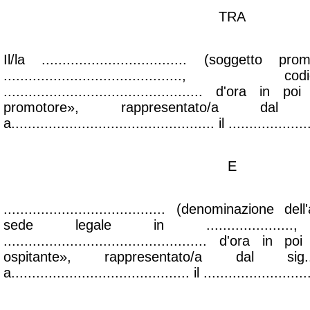
TRA
Il/la ................................... (sogget
.......................................
................................................ d'ora 
promotore», rappresentato/a dal sig
a................................................. il ...................
E
....................................... (denominazione 
sede legale in ...................
................................................. d'ora
ospitante», rappresentato/a dal sig...........
a........................................... il .........................