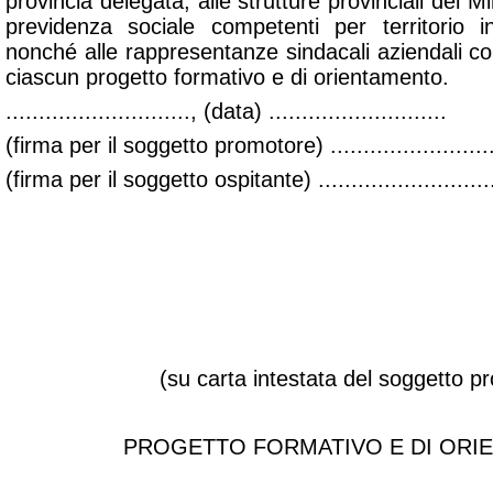
provincia delegata, alle strutture provinciali del Mi
previdenza sociale competenti per territorio i
nonché alle rappresentanze sindacali aziendali c
ciascun progetto formativo e di orientamento.
............................, (data) ...........................
(firma per il soggetto promotore) .........................
(firma per il soggetto ospitante) ...........................
ALLEGATO 2
(su carta intestata del soggetto p
PROGETTO FORMATIVO E DI ORI