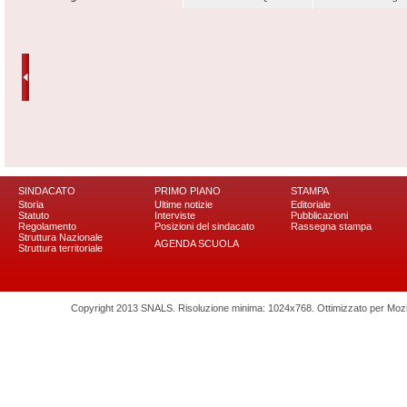
SINDACATO
PRIMO PIANO
STAMPA
Storia
Ultime notizie
Editoriale
Statuto
Interviste
Pubblicazioni
Regolamento
Posizioni del sindacato
Rassegna stampa
Struttura Nazionale
AGENDA SCUOLA
Struttura territoriale
Copyright 2013 SNALS. Risoluzione minima: 1024x768. Ottimizzato per Mozilla