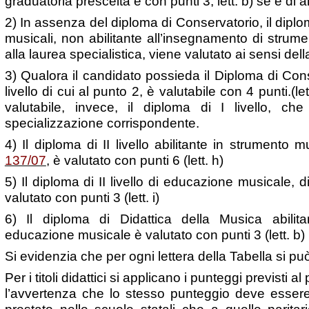
graduatoria prescelta e con punti 3, lett. b) se è di a
2) In assenza del diploma di Conservatorio, il diploma 
musicali, non abilitante all’insegnamento di strum
alla laurea specialistica, viene valutato ai sensi della
3) Qualora il candidato possieda il Diploma di Conse
livello di cui al punto 2, è valutabile con 4 punti.(le
valutabile, invece, il diploma di I livello, c
specializzazione corrispondente.
4) Il diploma di II livello abilitante in strumento m
137/07
, è valutato con punti 6 (lett. h)
5) Il diploma di II livello di educazione musicale, d
valutato con punti 3 (lett. i)
6) Il diploma di Didattica della Musica abilita
educazione musicale è valutato con punti 3 (lett. b)
Si evidenzia che per ogni lettera della Tabella si può
Per i titoli didattici si applicano i punteggi previsti a
l’avvertenza che lo stesso punteggio deve essere a