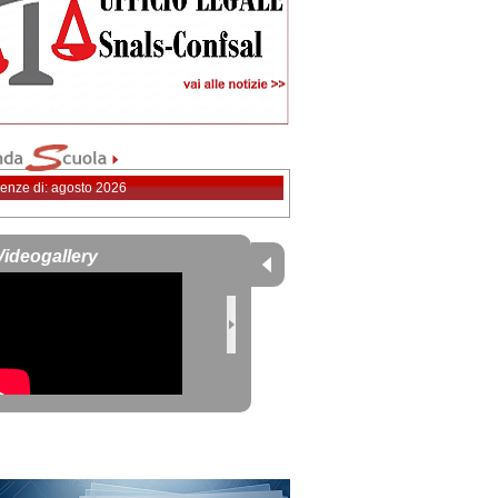
enze di: agosto 2026
Videogallery