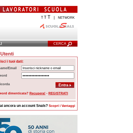
T
T
T
|
NETWORK
LI
CERCA
Utenti
cerca Avanzata
isci i tuoi dati:
name/Email
word
icorda
word dimenticata?
Recupera!
-
REGISTRATI
ai ancora un account Snals?
Scopri i Vantaggi