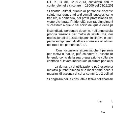
D.L. n.104 del 12.09.2013, convertito con m
contenute nella
circolare n. 13000 del 03/12/20
Si ricorda, altresì, quanto al personale docent
salute ma idoneo ad altri compiti successivamen
transito, a domanda, nei profili professionali de
viene dichiarata l’inidoneità, con raggiungiment
successivo a quello nel corso del quale viene p
Il suindicato personale docente, nell’anno scol
propria funzione per motivi di salute, ma idon
professionali di assistente amministrativo e tecni
per lo svolgimento di attività connesse all’attuazi
nel ruolo del personale A.T.A.
Con l’occasione si precisa che il personale
per motivi di salute, può chiedere di essere uti
tenendo conto della sua preparazione culturale 
contratto di lavoro individuale di durata pari
La domanda di utilizzazione può essere prodot
malattia purchè almeno due mesi prima della s
massimi di assenza di cui ai commi 1 e 2 dell’
ar
Si ringrazia per la consueta e fattiva collaborazi
per IL DIRETTORE
Il Dirigente dell’
f.t