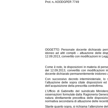
Prot. n
.
AOODGPER 7749 Rom
LORO 
OGGETTO: Personale docente dichiarato perma
idoneo ad altri compiti – attuazione delle dis
12.09.2013, convertito con modificazioni in Leg
Come è noto, le disposizioni in materia di perso
del 12.09.2013, convertito con modificazioni 
docente dichiarato permanentemente inidoneo al
Con successivo decreto interministeriale, lo s
l’attuazione delle sopra citate disposizioni ed
dell’acquisizione della prescritta controfirma.
L’Ufficio di Gabinetto del suindicato Ministero
osservazioni formulate dalla Ragioneria General
natura direttamente precettiva delle disposizio
normativa secondaria di attuazione delle recent
Stante quanto sopra, si richiama l’attenzione d