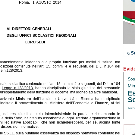
a, 1 AGOSTO 2014
AI DIRETTORI GENERALI
DEGLI UFFICI SCOLASTICI REGIONALI
SEDI
nentemente inidoneo alla propria funzione per motivi di salute, ma
posizioni contenute nell’art. 15, commi 4 e seguenti, del D.L. n.104 del
Evid
ge n.128/2013.
Sos
nale scolastico contenute nell’art. 15, commi 4 e seguenti, del D.L. n.104
Min.
in
Legge n.128/2013
, hanno disciplinato lo stato giuridico del personale
Es
l’espletamento della funzione di docente, ma idoneo ad altre mansioni.
Sc
crivente Ministero dell’Istruzione Università e Ricerca ha disciplinato
 inoltrato il provvedimento al Ministero dell’Economia e Finanze, ai fini
Tecni
, nel restituire il decreto interministeriale in parola e richiamando le
e dello Stato, ha ritenuto assorbente di ogni ulteriore argomentazione la
ni legislative applicabili che non richiederebbero, per sé, alcuna fonte
i disposizioni normative.
elle SS.LL. sulla puntuale osservanza del disposto normativo contenuto nel