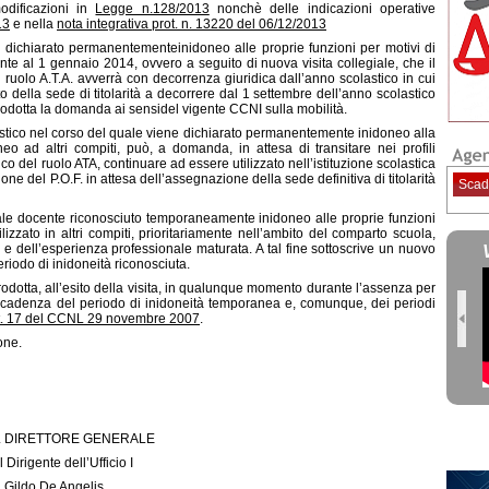
odificazioni in
Legge n.128/2013
nonchè delle indicazioni operative
13
e nella
nota integrativa prot. n. 13220 del 06/12/2013
e dichiarato permanentementeinidoneo alle proprie funzioni per motivi di
te al 1 gennaio 2014, ovvero a seguito di nuova visita collegiale, che il
l ruolo A.T.A. avverrà con decorrenza giuridica dall’anno scolastico in cui
o della sede di titolarità a decorrere dal 1 settembre dell’anno scolastico
rodotta la domanda ai sensidel vigente CCNI sulla mobilità.
astico nel corso del quale viene dichiarato permanentemente inidoneo alla
eo ad altri compiti, può, a domanda, in attesa di transitare nei profili
co del ruolo ATA, continuare ad essere utilizzato nell’istituzione scolastica
one del P.O.F. in attesa dell’assegnazione della sede definitiva di titolarità
Scad
 docente riconosciuto temporaneamente inidoneo alle proprie funzioni
lizzato in altri compiti, prioritariamente nell’ambito del comparto scuola,
e dell’esperienza professionale maturata. A tal fine sottoscrive un nuovo
 al periodo di inidoneità riconosciuta.
ta, all’esito della visita, in qualunque momento durante l’assenza per
cadenza del periodo di inidoneità temporanea e, comunque, dei periodi
t. 17 del CCNL 29 novembre 2007
.
one.
 GENERALE
Ufficio I
o
Gildo De Angelis