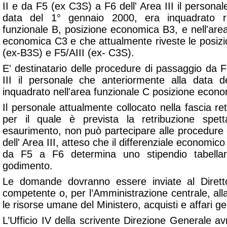
II e da F5 (ex C3S) a F6 dell' Area III il personal
data del 1° gennaio 2000, era inquadrato ris
funzionale B, posizione economica B3, e nell'are
economica C3 e che attualmente riveste le posizi
(ex-B3S) e F5/AIII (ex- C3S).
E' destinatario delle procedure di passaggio da 
III il personale che anteriormente alla data 
inquadrato nell'area funzionale C posizione econo
Il personale attualmente collocato nella fascia retr
per il quale è prevista la retribuzione spett
esaurimento, non può partecipare alle procedure
dell' Area III, atteso che il differenziale economico
da F5 a F6 determina uno stipendio tabellare
godimento.
Le domande dovranno essere inviate al Diretto
competente o, per l’Amministrazione centrale, al
le risorse umane del Ministero, acquisti e affari gen
L’Ufficio IV della scrivente Direzione Generale av