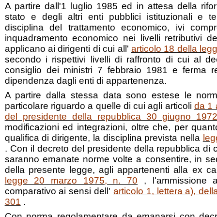
A partire dall'1 luglio 1985 ed in attesa della rif
stato e degli altri enti pubblici istituzionali e te
disciplina del trattamento economico, ivi compr
inquadramento economico nei livelli retributivi dei
applicano ai dirigenti di cui all'
articolo 18 della le
secondo i rispettivi livelli di raffronto di cui al 
consiglio dei ministri 7 febbraio 1981 e ferma 
dipendenza dagli enti di appartenenza.
A partire dalla stessa data sono estese le norm
particolare riguardo a quelle di cui agli articoli
da 1 
del presidente della repubblica 30 giugno 197
modificazioni ed integrazioni, oltre che, per quant
qualifica di dirigente, la disciplina prevista nella
leg
. Con il decreto del presidente della repubblica d
saranno emanate norme volte a consentire, in se
della presente legge, agli appartenenti alla ex carr
legge 20 marzo 1975, n. 70
, l'ammissione al
comparativo ai sensi dell'
articolo 1, lettera a), del
301
.
Con norma regolamentare da emanarsi con decre