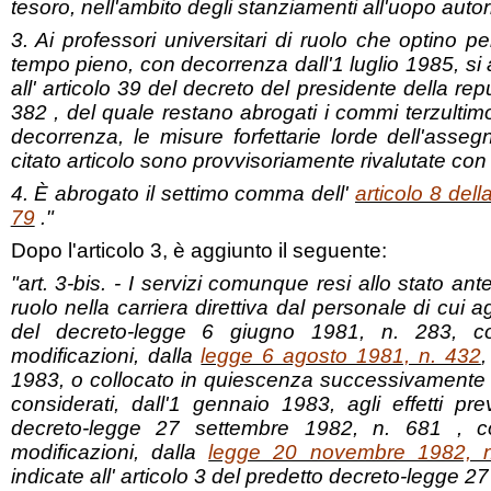
tesoro, nell'ambito degli stanziamenti all'uopo autori
3. Ai professori universitari di ruolo che optino p
tempo pieno, con decorrenza dall'1 luglio 1985, si 
all' articolo 39 del decreto del presidente della rep
382 , del quale restano abrogati i commi terzultim
decorrenza, le misure forfettarie lorde dell'asseg
citato articolo sono provvisoriamente rivalutate con i
4. È abrogato il settimo comma dell'
articolo 8 dell
79
."
Dopo l'articolo 3, è aggiunto il seguente:
"art. 3-bis. - I servizi comunque resi allo stato an
ruolo nella carriera direttiva dal personale di cui ag
del decreto-legge 6 giugno 1981, n. 283, co
modificazioni, dalla
legge 6 agosto 1981, n. 432
,
1983, o collocato in quiescenza successivamente
considerati, dall'1 gennaio 1983, agli effetti prev
decreto-legge 27 settembre 1982, n. 681 , co
modificazioni, dalla
legge 20 novembre 1982, 
indicate all' articolo 3 del predetto decreto-legge 2