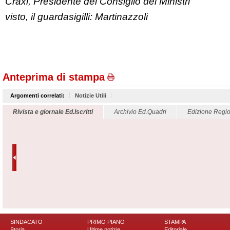
Craxi, Presidente del Consiglio dei Ministri
visto, il guardasigilli: Martinazzoli
Anteprima di stampa
Argomenti correlati:
Notizie Utili
Rivista e giornale Ed.Iscritti
Archivio Ed.Quadri
Edizione Regio
SINDACATO
PRIMO PIANO
STAMPA
Storia
Ultime notizie
Editoriale