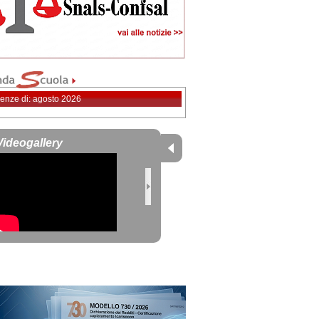
enze di: agosto 2026
Videogallery