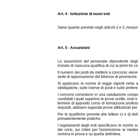
Art. 4 - Istituzione di nuovi enti
Salvo quanto previsto negli articoli 2 e 3, nessu
Art. 5 - Assunzioni
Le assunzioni del personale dipendente dagli
iniziale di ciascuna qualifica di cui ai primi tre c
Il numero dei posti da mettere a concorso viene 
sede di approvazione del bilancio di previsione.
Si applicano le norme di legge vigenti nella a
obbligatorie, sulle riserve di posti e sulle prefer
I concorsi consistono in una valutazione compa
candidati i quali superino le prove scritte, oral
termine di apposito corso di formazione profess
requisiti, abbiano superato prove attitudinali per
Per le qualifiche previste alle lettere c) e d) d
prevalentemente pratiche.
I regolamenti degli enti specificano le norme 
dei corsi, sui criteri per l'ammissione ai mede
nomina in prova e su quella definitiva.