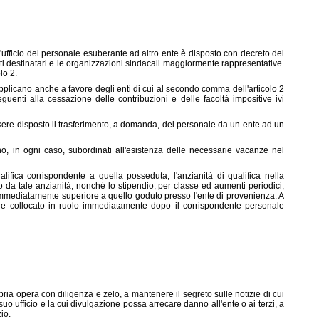
o d'ufficio del personale esuberante ad altro ente è disposto con decreto dei
 enti destinatari e le organizzazioni sindacali maggiormente rappresentative.
lo 2.
pplicano anche a favore degli enti di cui al secondo comma dell'articolo 2
guenti alla cessazione delle contribuzioni e delle facoltà impositive ivi
ssere disposto il trasferimento, a domanda, del personale da un ente ad un
o, in ogni caso, subordinati all'esistenza delle necessarie vacanze nel
ualifica corrispondente a quella posseduta, l'anzianità di qualifica nella
o da tale anzianità, nonché lo stipendio, per classe ed aumenti periodici,
immediatamente superiore a quello goduto presso l'ente di provenienza. A
viene collocato in ruolo immediatamente dopo il corrispondente personale
opria opera con diligenza e zelo, a mantenere il segreto sulle notizie di cui
o ufficio e la cui divulgazione possa arrecare danno all'ente o ai terzi, a
io.