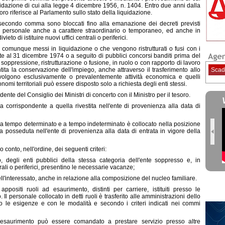
quidazione di cui alla legge 4 dicembre 1956, n. 1404. Entro due anni dalla
oro riferisce al Parlamento sullo stato della liquidazione.
al secondo comma sono bloccati fino alla emanazione dei decreti previsti
i di personale anche a carattere straordinario o temporaneo, ed anche in
eto di istituire nuovi uffici centrali o periferici.
 comunque messi in liquidazione o che vengono ristrutturati o fusi con i
ente al 31 dicembre 1974 o a seguito di pubblici concorsi banditi prima del
oppressione, ristrutturazione o fusione, in ruolo o con rapporto di lavoro
ita la conservazione dell'impiego, anche attraverso il trasferimento allo
Scad
svolgono esclusivamente o prevalentemente attività economica e quelli
tonomi territoriali può essere disposto solo a richiesta degli enti stessi.
dente del Consiglio dei Ministri di concerto con il Ministro per il tesoro.
ica corrispondente a quella rivestita nell'ente di provenienza alla data di
o a tempo determinato e a tempo indeterminato è collocato nella posizione
 posseduta nell'ente di provenienza alla data di entrata in vigore della
 conto, nell'ordine, dei seguenti criteri:
, degli enti pubblici della stessa categoria dell'ente soppresso e, in
trali o periferici, presentino le necessarie vacanze;
ll'interessato, anche in relazione alla composizione del nucleo familiare.
ppositi ruoli ad esaurimento, distinti per carriere, istituiti presso le
Il personale collocato in detti ruoli è trasferito alle amministrazioni dello
ino le esigenze e con le modalità e secondo i criteri indicati nei commi
d esaurimento può essere comandato a prestare servizio presso altre