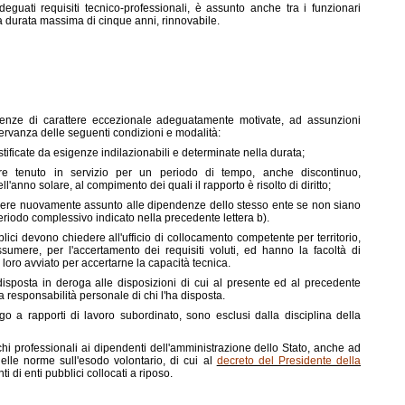
eguati requisiti tecnico-professionali, è assunto anche tra i funzionari
a durata massima di cinque anni, rinnovabile.
genze di carattere eccezionale adeguatamente motivate, ad assunzioni
ervanza delle seguenti condizioni e modalità:
ficate da esigenze indilazionabili e determinate nella durata;
re tenuto in servizio per un periodo di tempo, anche discontinuo,
anno solare, al compimento dei quali il rapporto è risolto di diritto;
ssere nuovamente assunto alle dipendenze dello stesso ente se non siano
riodo complessivo indicato nella precedente lettera b).
lici devono chiedere all'ufficio di collocamento competente per territorio,
ssumere, per l'accertamento dei requisiti voluti, ed hanno la facoltà di
loro avviato per accertarne la capacità tecnica.
isposta in deroga alle disposizioni di cui al presente ed al precedente
o la responsabilità personale di chi l'ha disposta.
go a rapporti di lavoro subordinato, sono esclusi dalla disciplina della
i professionali ai dipendenti dell'amministrazione dello Stato, anche ad
lle norme sull'esodo volontario, di cui al
decreto del Presidente della
nti di enti pubblici collocati a riposo.