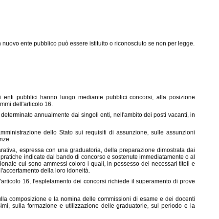
n nuovo ente pubblico può essere istituito o riconosciuto se non per legge.
 enti pubblici hanno luogo mediante pubblici concorsi, alla posizione
ommi dell'articolo 16.
determinato annualmente dai singoli enti, nell'ambito dei posti vacanti, in
mministrazione dello Stato sui requisiti di assunzione, sulle assunzioni
enze.
rativa, espressa con una graduatoria, della preparazione dimostrata dai
i e pratiche indicate dal bando di concorso e sostenute immediatamente o al
ionale cui sono ammessi coloro i quali, in possesso dei necessari titoli e
 l'accertamento della loro idoneità.
ell'articolo 16, l'espletamento dei concorsi richiede il superamento di prove
sulla composizione e la nomina delle commissioni di esame e dei docenti
simi, sulla formazione e utilizzazione delle graduatorie, sul periodo e la