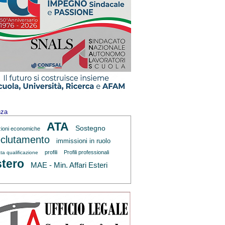
nza
ATA
Sostegno
zioni economiche
clutamento
immissioni in ruolo
profili
Profili professionali
ta qualificazione
tero
MAE - Min. Affari Esteri