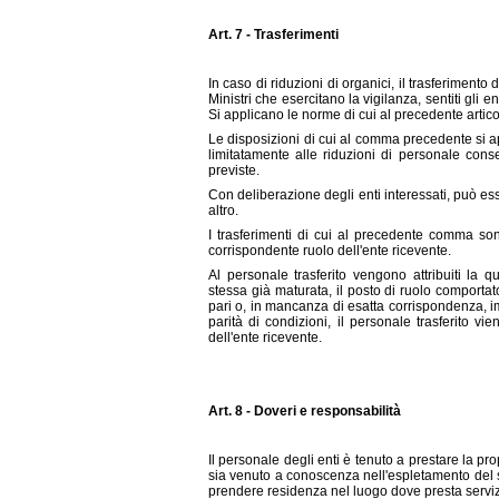
Art. 7 - Trasferimenti
In caso di riduzioni di organici, il trasferiment
Ministri che esercitano la vigilanza, sentiti gli
Si applicano le norme di cui al precedente artico
Le disposizioni di cui al comma precedente si a
limitatamente alle riduzioni di personale conse
previste.
Con deliberazione degli enti interessati, può e
altro.
I trasferimenti di cui al precedente comma son
corrispondente ruolo dell'ente ricevente.
Al personale trasferito vengono attribuiti la q
stessa già maturata, il posto di ruolo comportat
pari o, in mancanza di esatta corrispondenza, 
parità di condizioni, il personale trasferito 
dell'ente ricevente.
Art. 8 - Doveri e responsabilità
Il personale degli enti è tenuto a prestare la pr
sia venuto a conoscenza nell'espletamento del su
prendere residenza nel luogo dove presta serviz