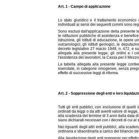
Art. 1 - Campo di applicazione
Lo stato giuridico e il trattamento economico d
individuati ai sensi dei seguenti commi sono reg
Sono esclusi dall'applicazione della presente legg
le istituzioni pubbliche di assistenza e beneficenza
istruzione, gli istituti di educazione, le opere u
vulcanologici, gli istituti geologici, le deputazio
decreto legislativo 27 marzo 1948, n. 472, e suc
allegata alla presente legge, gli ordini e i c
l'assistenza dei lavoratori, la Cassa per il Mezz
La tabella allegata alla presente legge contiene
esercitate, in categorie omogenee, senza pregiu
effetto di successive leggi di riforma.
Art. 2 - Soppressione degli enti e loro liquidaz
Tutti gli enti pubblici, con esclusione di quelli
ordinati da leggi o da atti aventi valore di legg
alla scadenza del termine di 3 anni dalla data di
siano dichiarati necessari con i decreti di cui al 
Nei riguardi degli altri enti pubblici, alla scad
ordinaria e straordinaria a carico del bilancio de
Alla liquidazione degli enti soppressi per effet