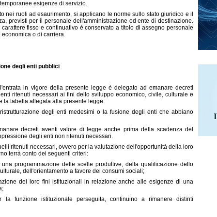
a temporanee esigenze di servizio.
o nei ruoli ad esaurimento, si applicano le norme sullo stato giuridico e il
za, previsti per il personale dell'amministrazione od ente di destinazione.
arattere fisso e continuativo è conservato a titolo di assegno personale
 economica o di carriera.
one degli enti pubblici
ll'entrata in vigore della presente legge è delegato ad emanare decreti
enti ritenuti necessari ai fini dello sviluppo economico, civile, culturale e
la tabella allegata alla presente legge.
ristrutturazione degli enti medesimi o la fusione degli enti che abbiano
manare decreti aventi valore di legge anche prima della scadenza del
oppressione degli enti non ritenuti necessari.
quelli ritenuti necessari, ovvero per la valutazione dell'opportunità della loro
no terrà conto dei seguenti criteri:
 di una programmazione delle scelte produttive, della qualificazione dello
 culturale, dell'orientamento a favore dei consumi sociali;
azione dei loro fini istituzionali in relazione anche alle esigenze di una
a;
 la funzione istituzionale perseguita, continuino a rimanere distinti