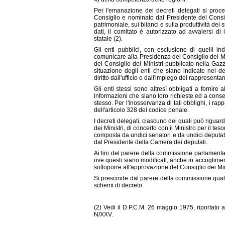
Per l'emanazione dei decreti delegati si proc
Consiglio e nominato dal Presidente del Consigl
patrimoniale, sui bilanci e sulla produttività dei
dati, il comitato è autorizzato ad avvalersi di i
statale (2).
Gli enti pubblici, con esclusione di quelli i
comunicare alla Presidenza del Consiglio dei Mini
del Consiglio dei Ministri pubblicato nella Gazzet
situazione degli enti che siano indicate nel d
diritto dall'ufficio o dall'impiego dei rappresentant
Gli enti stessi sono altresì obbligati a fornire a
informazioni che siano loro richieste ed a consen
stesso. Per l'inosservanza di tali obblighi, i ra
dell'articolo 328 del codice penale.
I decreti delegati, ciascuno dei quali può rigua
dei Ministri, di concerto con il Ministro per il te
composta da undici senatori e da undici deputat
dal Presidente della Camera dei deputati.
Ai fini del parere della commissione parlamenta
ove questi siano modificati, anche in accogliment
sottoporre all'approvazione del Consiglio dei Mini
Si prescinde dal parere della commissione qualo
schemi di decreto.
(2) Vedi il D.P.C.M. 26 maggio 1975, riportato a
N/XXV.