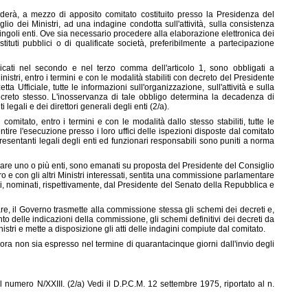
ederà, a mezzo di apposito comitato costituito presso la Presidenza del
io dei Ministri, ad una indagine condotta sull'attività, sulla consistenza
 singoli enti. Ove sia necessario procedere alla elaborazione elettronica dei
stituti pubblici o di qualificate società, preferibilmente a partecipazione
ndicati nel secondo e nel terzo comma dell'articolo 1, sono obbligati a
stri, entro i termini e con le modalità stabiliti con decreto del Presidente
ta Ufficiale, tutte le informazioni sull'organizzazione, sull'attività e sulla
ecreto stesso. L'inosservanza di tale obbligo determina la decadenza di
i legali e dei direttori generali degli enti (2/a).
l comitato, entro i termini e con le modalità dallo stesso stabiliti, tutte le
tire l'esecuzione presso i loro uffici delle ispezioni disposte dal comitato
ppresentanti legali degli enti ed funzionari responsabili sono puniti a norma
rdare uno o più enti, sono emanati su proposta del Presidente del Consiglio
soro e con gli altri Ministri interessati, sentita una commissione parlamentare
i, nominati, rispettivamente, dal Presidente del Senato della Repubblica e
re, il Governo trasmette alla commissione stessa gli schemi dei decreti e,
o delle indicazioni della commissione, gli schemi definitivi dei decreti da
stri e mette a disposizione gli atti delle indagini compiute dal comitato.
ra non sia espresso nel termine di quarantacinque giorni dall'invio degli
l numero N/XXIII. (2/a) Vedi il D.P.C.M. 12 settembre 1975, riportato al n.