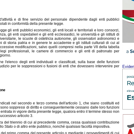
'attività e di fine servizio del personale dipendente dagli enti pubblici
olati in conformità della presente legge.
e gli enti pubblici economici, gli enti locali e territoriali e loro consorzi,
, gli enti ospedalieri e gli enti ecclesiastici, le università e gli istituti di
niversitarie, le scuole di ostetricia autonome, gli osservatori astronomici e
ni di storia patria e in genere le accademie e gli istituti culturali di cui al
cessive modificazioni, salvo quelli compresi nella parte VII della tabella
ollegi professionali, le camere di commercio e gli enti di patronato per
ogiorno.
 l'elenco degli enti individuali e classificati, sulla base delle funzioni
dizio per le soppressioni o fusioni di enti che dovessero intervenire per
Evide
posi
Re
ione
eleva
Es
 indicati nel secondo e terzo comma dell'articolo 1, che siano costituiti ed
e, sono soppressi di diritto e conseguentemente cessano dalle loro funzioni
 entrata in vigore della presente legge, qualora entro il termine stesso non
successivo articolo 3.
enza del triennio di cui al precedente comma, cessa qualsiasi contribuzione
llo Stato o di altro ente pubblico, nonché qualsiasi facoltà impositiva.
to del primo comma del presente articolo o mediante i provvedimenti di cui