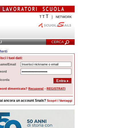
T
T
T
|
NETWORK
LI
CERCA
tenti
cerca Avanzata
isci i tuoi dati:
name/Email
word
icorda
word dimenticata?
Recupera!
-
REGISTRATI
ai ancora un account Snals?
Scopri i Vantaggi