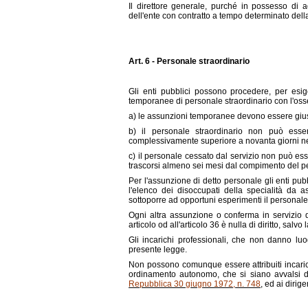
Il direttore generale, purché in possesso di ad
dell'ente con contratto a tempo determinato dell
Art. 6 - Personale straordinario
Gli enti pubblici possono procedere, per esi
temporanee di personale straordinario con l'oss
a) le assunzioni temporanee devono essere giusti
b) il personale straordinario non può esse
complessivamente superiore a novanta giorni nell'
c) il personale cessato dal servizio non può e
trascorsi almeno sei mesi dal compimento del pe
Per l'assunzione di detto personale gli enti pubb
l'elenco dei disoccupati della specialità da a
sottoporre ad opportuni esperimenti il personale 
Ogni altra assunzione o conferma in servizio d
articolo od all'articolo 36 è nulla di diritto, salv
Gli incarichi professionali, che non danno luo
presente legge.
Non possono comunque essere attribuiti incarich
ordinamento autonomo, che si siano avvalsi de
Repubblica 30 giugno 1972, n. 748
, ed ai dirige