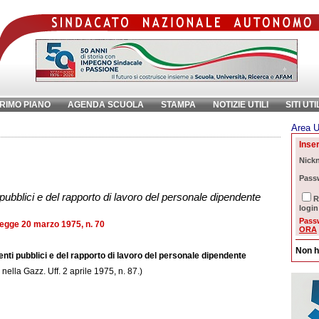
RIMO PIANO
AGENDA SCUOLA
STAMPA
NOTIZIE UTILI
SITI UTI
Area U
chiave:
Ri
Inser
i
Nick
Pass
 pubblici e del rapporto di lavoro del personale dipendente
R
login
Pass
egge 20 marzo 1975, n. 70
ORA
Non h
enti pubblici e del rapporto di lavoro del personale dipendente
nella Gazz. Uff. 2 aprile 1975, n. 87.)