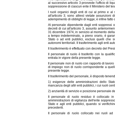
al successivo articolo 3 provvede l'ufficio di li
soppressione di ciascun ente il Ministero del tes
I ruoli organici degli enti di cui al primo e 
all'articolo 3; sono altresì vietate assunzion
adempimento di obblighi di legge; è infine fatto divi
Al personale dipendente dagli enti soppressi o
decreti di cui all'articolo 3, assunto anteriorm
31 dicembre 1974, in servizio al momento della s
a tempo indeterminato, a pieno orario, è garant
Stato o ad enti pubblici, esclusi quelli che 
autonomi territoriali. Il trasferimento agli enti au
Il trasferimento è effettuato con decreto del Presi
Il personale di ruolo è trasferito con la qualif
entrata in vigore della presente legge.
Il personale non di ruolo con rapporto di lavor
di impiego non di ruolo corrispondente a quella
presente legge.
Il trasferimento del personale, è disposto tenendo
1) esigenze delle amministrazioni dello Stato
mancanza degli altri enti pubblici, i cui ruoli cen
2) anzianità di servizio e posizione personale de
Il personale di ruolo residuo è collocato in a
amministrazioni di vigilanza dell'ente soppresso. 
Stato e agli enti pubblici, quando si verifich
precedenti.
Il personale di ruolo collocato nei ruoli a