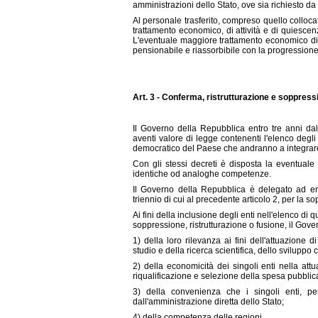
amministrazioni dello Stato, ove sia richiesto d
Al personale trasferito, compreso quello collocat
trattamento economico, di attività e di quiescen
L'eventuale maggiore trattamento economico di c
pensionabile e riassorbibile con la progressione
Art. 3 - Conferma, ristrutturazione e soppressi
Il Governo della Repubblica entro tre anni da
aventi valore di legge contenenti l'elenco degli 
democratico del Paese che andranno a integrare 
Con gli stessi decreti è disposta la eventuale 
identiche od analoghe competenze.
Il Governo della Repubblica è delegato ad e
triennio di cui al precedente articolo 2, per la s
Ai fini della inclusione degli enti nell'elenco di 
soppressione, ristrutturazione o fusione, il Gover
1) della loro rilevanza ai fini dell'attuazione
studio e della ricerca scientifica, dello sviluppo
2) della economicità dei singoli enti nella attu
riqualificazione e selezione della spesa pubblic
3) della convenienza che i singoli enti, per
dall'amministrazione diretta dello Stato;
4) della competenza delle regioni.