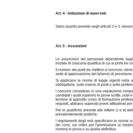
Art. 4 - Istituzione di nuovi enti
Salvo quanto previsto negli articoli 2 e 3, nessu
Art. 5 - Assunzioni
Le assunzioni del personale dipendente dagli
iniziale di ciascuna qualifica di cui ai primi tre c
Il numero dei posti da mettere a concorso viene 
sede di approvazione del bilancio di previsione.
Si applicano le norme di legge vigenti nella a
obbligatorie, sulle riserve di posti e sulle prefer
I concorsi consistono in una valutazione compa
candidati i quali superino le prove scritte, oral
termine di apposito corso di formazione profess
requisiti, abbiano superato prove attitudinali per
Per le qualifiche previste alle lettere c) e d) d
prevalentemente pratiche.
I regolamenti degli enti specificano le norme 
dei corsi, sui criteri per l'ammissione ai mede
nomina in prova e su quella definitiva.