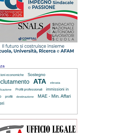
nza
Sostegno
zioni economiche
ATA
clutamento
elevata
immissioni in
Profili professionali
ficazione
MAE - Min. Affari
o
profili
destinazione
eri