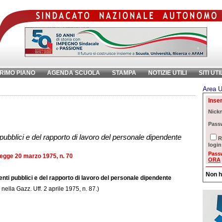
RIMO PIANO
AGENDA SCUOLA
STAMPA
NOTIZIE UTILI
SITI UTI
Area U
chiave:
Ri
Inser
i
Nick
Pass
 pubblici e del rapporto di lavoro del personale dipendente
R
login
Pass
egge 20 marzo 1975, n. 70
ORA
Non h
enti pubblici e del rapporto di lavoro del personale dipendente
nella Gazz. Uff. 2 aprile 1975, n. 87.)