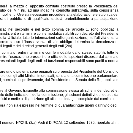
ederà, a mezzo di apposito comitato costituito presso la Presidenza del
io dei Ministri, ad una indagine condotta sull'attività, sulla consistenza
 singoli enti. Ove sia necessario procedere alla elaborazione elettronica dei
stituti pubblici o di qualificate società, preferibilmente a partecipazione
ndicati nel secondo e nel terzo comma dell'articolo 1, sono obbligati a
stri, entro i termini e con le modalità stabiliti con decreto del Presidente
ta Ufficiale, tutte le informazioni sull'organizzazione, sull'attività e sulla
ecreto stesso. L'inosservanza di tale obbligo determina la decadenza di
i legali e dei direttori generali degli enti (2/a).
l comitato, entro i termini e con le modalità dallo stesso stabiliti, tutte le
tire l'esecuzione presso i loro uffici delle ispezioni disposte dal comitato
ppresentanti legali degli enti ed funzionari responsabili sono puniti a norma
rdare uno o più enti, sono emanati su proposta del Presidente del Consiglio
soro e con gli altri Ministri interessati, sentita una commissione parlamentare
i, nominati, rispettivamente, dal Presidente del Senato della Repubblica e
re, il Governo trasmette alla commissione stessa gli schemi dei decreti e,
o delle indicazioni della commissione, gli schemi definitivi dei decreti da
stri e mette a disposizione gli atti delle indagini compiute dal comitato.
ra non sia espresso nel termine di quarantacinque giorni dall'invio degli
l numero N/XXIII. (2/a) Vedi il D.P.C.M. 12 settembre 1975, riportato al n.