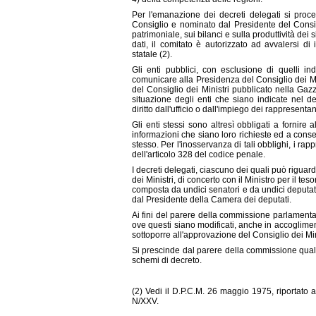
Per l'emanazione dei decreti delegati si proc
Consiglio e nominato dal Presidente del Consigl
patrimoniale, sui bilanci e sulla produttività dei
dati, il comitato è autorizzato ad avvalersi di i
statale (2).
Gli enti pubblici, con esclusione di quelli i
comunicare alla Presidenza del Consiglio dei Mini
del Consiglio dei Ministri pubblicato nella Gazzet
situazione degli enti che siano indicate nel d
diritto dall'ufficio o dall'impiego dei rappresentant
Gli enti stessi sono altresì obbligati a fornire a
informazioni che siano loro richieste ed a consen
stesso. Per l'inosservanza di tali obblighi, i ra
dell'articolo 328 del codice penale.
I decreti delegati, ciascuno dei quali può rigua
dei Ministri, di concerto con il Ministro per il te
composta da undici senatori e da undici deputat
dal Presidente della Camera dei deputati.
Ai fini del parere della commissione parlamenta
ove questi siano modificati, anche in accogliment
sottoporre all'approvazione del Consiglio dei Mini
Si prescinde dal parere della commissione qualo
schemi di decreto.
(2) Vedi il D.P.C.M. 26 maggio 1975, riportato a
N/XXV.