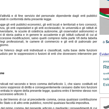
'attività e di fine servizio del personale dipendente dagli enti pubblici
olati in conformità della presente legge.
e gli enti pubblici economici, gli enti locali e territoriali e loro consorzi,
, gli enti ospedalieri e gli enti ecclesiastici, le università e gli istituti di
niversitarie, le scuole di ostetricia autonome, gli osservatori astronomici e
ni di storia patria e in genere le accademie e gli istituti culturali di cui al
cessive modificazioni, salvo quelli compresi nella parte VII della tabella
ollegi professionali, le camere di commercio e gli enti di patronato per
ogiorno.
 l'elenco degli enti individuali e classificati, sulla base delle funzioni
dizio per le soppressioni o fusioni di enti che dovessero intervenire per
Evide
posi
Re
ione
quali
ruol
 indicati nel secondo e terzo comma dell'articolo 1, che siano costituiti ed
Est
e, sono soppressi di diritto e conseguentemente cessano dalle loro funzioni
 entrata in vigore della presente legge, qualora entro il termine stesso non
successivo articolo 3.
enza del triennio di cui al precedente comma, cessa qualsiasi contribuzione
llo Stato o di altro ente pubblico, nonché qualsiasi facoltà impositiva.
to del primo comma del presente articolo o mediante i provvedimenti di cui