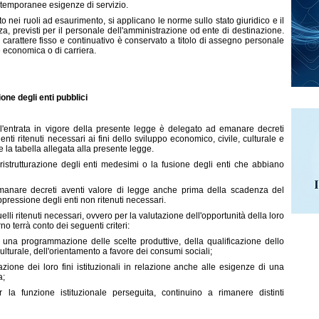
a temporanee esigenze di servizio.
o nei ruoli ad esaurimento, si applicano le norme sullo stato giuridico e il
za, previsti per il personale dell'amministrazione od ente di destinazione.
arattere fisso e continuativo è conservato a titolo di assegno personale
 economica o di carriera.
one degli enti pubblici
ll'entrata in vigore della presente legge è delegato ad emanare decreti
enti ritenuti necessari ai fini dello sviluppo economico, civile, culturale e
la tabella allegata alla presente legge.
ristrutturazione degli enti medesimi o la fusione degli enti che abbiano
manare decreti aventi valore di legge anche prima della scadenza del
oppressione degli enti non ritenuti necessari.
quelli ritenuti necessari, ovvero per la valutazione dell'opportunità della loro
no terrà conto dei seguenti criteri:
 di una programmazione delle scelte produttive, della qualificazione dello
 culturale, dell'orientamento a favore dei consumi sociali;
azione dei loro fini istituzionali in relazione anche alle esigenze di una
a;
 la funzione istituzionale perseguita, continuino a rimanere distinti