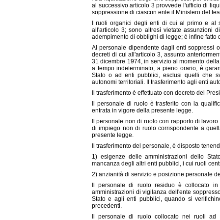
al successivo articolo 3 provvede l'ufficio di li
soppressione di ciascun ente il Ministero del tes
I ruoli organici degli enti di cui al primo e 
all'articolo 3; sono altresì vietate assunzion
adempimento di obblighi di legge; è infine fatto divi
Al personale dipendente dagli enti soppressi o
decreti di cui all'articolo 3, assunto anteriorm
31 dicembre 1974, in servizio al momento della s
a tempo indeterminato, a pieno orario, è garant
Stato o ad enti pubblici, esclusi quelli che 
autonomi territoriali. Il trasferimento agli enti au
Il trasferimento è effettuato con decreto del Presi
Il personale di ruolo è trasferito con la qualif
entrata in vigore della presente legge.
Il personale non di ruolo con rapporto di lavor
di impiego non di ruolo corrispondente a quella
presente legge.
Il trasferimento del personale, è disposto tenendo
1) esigenze delle amministrazioni dello Stato
mancanza degli altri enti pubblici, i cui ruoli cen
2) anzianità di servizio e posizione personale de
Il personale di ruolo residuo è collocato in a
amministrazioni di vigilanza dell'ente soppresso. 
Stato e agli enti pubblici, quando si verifich
precedenti.
Il personale di ruolo collocato nei ruoli a