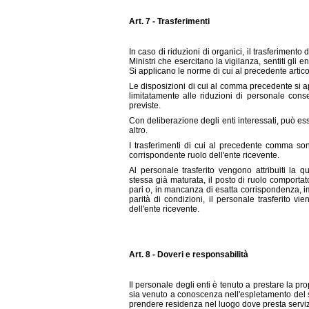
Art. 7 - Trasferimenti
In caso di riduzioni di organici, il trasferiment
Ministri che esercitano la vigilanza, sentiti gli
Si applicano le norme di cui al precedente artico
Le disposizioni di cui al comma precedente si a
limitatamente alle riduzioni di personale conse
previste.
Con deliberazione degli enti interessati, può e
altro.
I trasferimenti di cui al precedente comma son
corrispondente ruolo dell'ente ricevente.
Al personale trasferito vengono attribuiti la q
stessa già maturata, il posto di ruolo comportat
pari o, in mancanza di esatta corrispondenza, 
parità di condizioni, il personale trasferito 
dell'ente ricevente.
Art. 8 - Doveri e responsabilità
Il personale degli enti è tenuto a prestare la pr
sia venuto a conoscenza nell'espletamento del su
prendere residenza nel luogo dove presta serviz