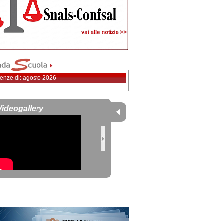
enze di: agosto 2026
Videogallery