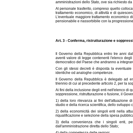
amministrazioni dello Stato, ove sia richiesto d
Al personale trasferito, compreso quello collocat
trattamento economico, di attività e di quiescen
L'eventuale maggiore trattamento economico di c
pensionabile e riassorbibile con la progressione
Art. 3 - Conferma, ristrutturazione e soppressi
Il Governo della Repubblica entro tre anni da
aventi valore di legge contenenti l'elenco degli 
democratico del Paese che andranno a integrare 
Con gli stessi decreti è disposta la eventuale 
identiche od analoghe competenze.
Il Governo della Repubblica è delegato ad e
triennio di cui al precedente articolo 2, per la s
Ai fini della inclusione degli enti nell'elenco di 
soppressione, ristrutturazione o fusione, il Gover
1) della loro rilevanza ai fini dell'attuazione
studio e della ricerca scientifica, dello sviluppo
2) della economicità dei singoli enti nella attu
riqualificazione e selezione della spesa pubblic
3) della convenienza che i singoli enti, per
dall'amministrazione diretta dello Stato;
4) della competenza delle regioni.