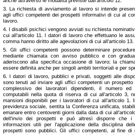
anche attraverso le modalità previste dall'articolo 12.
3. La richiesta di avviamento al lavoro si intende presen
agli uffici competenti dei prospetti informativi di cui al 
lavoro.
4. I disabili psichici vengono avviati su richiesta nominat
cui all'articolo 11. I datori di lavoro che effettuano le as
comma hanno diritto alle agevolazioni di cui all'articolo 13.
5. Gli uffici competenti possono determinare procedur
mediante chiamata con avviso pubblico e con graduat
aderiscono alla specifica occasione di lavoro; la chiam
essere definita anche per singoli ambiti territoriali e per spe
6. I datori di lavoro, pubblici e privati, soggetti alle dis
sono tenuti ad inviare agli uffici competenti un prospetto 
complessivo dei lavoratori dipendenti, il numero ed i
computabili nella quota di riserva di cui all'articolo 3, 
mansioni disponibili per i lavoratori di cui all'articolo 1. 
previdenza sociale, sentita la Conferenza unificata, stabi
emanare entro centoventi giorni dalla data di cui all'artico
dell'invio dei prospetti e può altresì disporre che i
informazioni utili per l'applicazione della disciplina del
prospetti sono pubblici. Gli uffici competenti, al fine di r