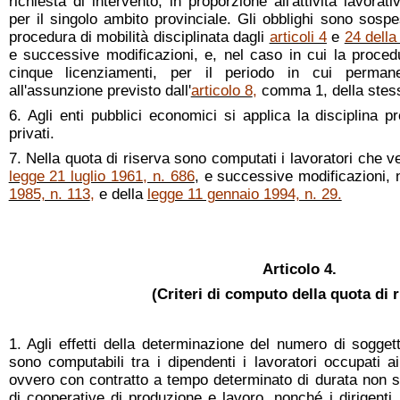
richiesta di intervento, in proporzione all'attività lavora
per il singolo ambito provinciale. Gli obblighi sono sospes
procedura di mobilità disciplinata dagli
articoli 4
e
24 della
e successive modificazioni, e, nel caso in cui la proce
cinque licenziamenti, per il periodo in cui permane
all'assunzione previsto dall'
articolo 8
,
comma 1, della stess
6. Agli enti pubblici economici si applica la disciplina pr
privati.
7. Nella quota di riserva sono computati i lavoratori che v
legge 21 luglio 1961, n. 686
, e successive modificazioni,
1985, n. 113
,
e della
legge 11 gennaio 1994, n. 29.
Articolo 4.
(Criteri di computo della quota di r
1. Agli effetti della determinazione del numero di sogget
sono computabili tra i dipendenti i lavoratori occupati a
ovvero con contratto a tempo determinato di durata non s
di cooperative di produzione e lavoro, nonché i dirigenti.