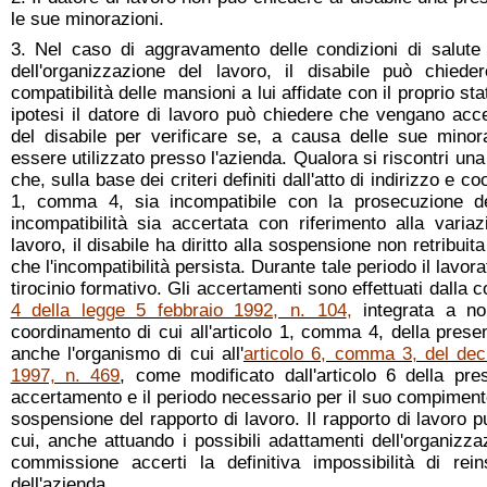
le sue minorazioni.
3. Nel caso di aggravamento delle condizioni di salute o
dell'organizzazione del lavoro, il disabile può chied
compatibilità delle mansioni a lui affidate con il proprio s
ipotesi il datore di lavoro può chiedere che vengano acce
del disabile per verificare se, a causa delle sue minor
essere utilizzato presso l'azienda. Qualora si riscontri u
che, sulla base dei criteri definiti dall'atto di indirizzo e c
1, comma 4, sia incompatibile con la prosecuzione dell'
incompatibilità sia accertata con riferimento alla variaz
lavoro, il disabile ha diritto alla sospensione non retribuit
che l'incompatibilità persista. Durante tale periodo il lavo
tirocinio formativo. Gli accertamenti sono effettuati dalla c
4 della legge 5 febbraio 1992, n. 104
,
integrata a nor
coordinamento di cui all'articolo 1, comma 4, della prese
anche l'organismo di cui all'
articolo 6, comma 3, del dec
1997, n. 469
, come modificato dall'articolo 6 della pre
accertamento e il periodo necessario per il suo compiment
sospensione del rapporto di lavoro. Il rapporto di lavoro p
cui, anche attuando i possibili adattamenti dell'organizza
commissione accerti la definitiva impossibilità di reinse
dell'azienda.