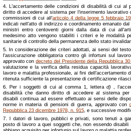
4. L'accertamento delle condizioni di disabilità di cui al
diritto di accedere al sistema per l'inserimento lavorativo d
commissioni di cui all'
articolo 4 della legge 5 febbraio 1
indicati nell'atto di indirizzo e coordinamento emanato dal
ministri entro centoventi giorni dalla data di cui all'
medesimo atto vengono stabiliti i criteri e le modalità per
sanitarie di controllo della permanenza dello stato invalida
5. In considerazione dei criteri adottati, ai sensi del test
l'assicurazione obbligatoria contro gli infortuni sul lavor
approvato con
decreto del Presidente della Repubblica 30
valutazione e la verifica della residua capacità lavorativ
lavoro e malattia professionale, ai fini dell'accertamento de
ritenuta sufficiente la presentazione di certificazione rilasc
6. Per i soggetti di cui al comma 1, lettera
d)
, l'acce
disabilità che danno diritto di accedere al sistema per 
disabili continua ad essere effettuato ai sensi delle dispo
norme in materia di pensioni di guerra, approvato con
Repubblica 23 dicembre 1978, n. 915
, e successive modifi
7. I datori di lavoro, pubblici e privati, sono tenuti a g
posto di lavoro a quei soggetti che, non essendo disabili
abbiano acquisito per infortunio sul lavoro o malattia profes