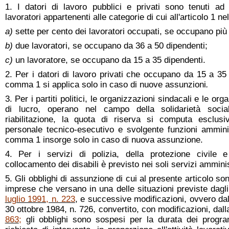
1. I datori di lavoro pubblici e privati sono tenuti ad
lavoratori appartenenti alle categorie di cui all'articolo 1 n
a)
sette per cento dei lavoratori occupati, se occupano più 
b)
due lavoratori, se occupano da 36 a 50 dipendenti;
c)
un lavoratore, se occupano da 15 a 35 dipendenti.
2. Per i datori di lavoro privati che occupano da 15 a 35 d
comma 1 si applica solo in caso di nuove assunzioni
.
3. Per i partiti politici, le organizzazioni sindacali e le o
di lucro, operano nel campo della solidarietà social
riabilitazione, la quota di riserva si computa esclus
personale tecnico-esecutivo e svolgente funzioni amminist
comma 1 insorge solo in caso di nuova assunzione.
4. Per i servizi di polizia, della protezione civile e
collocamento dei disabili è previsto nei soli servizi amminis
5. Gli obblighi di assunzione di cui al presente articolo so
imprese che versano in una delle situazioni previste dagl
luglio 1991, n. 223
, e successive modificazioni, ovvero dall
30 ottobre 1984, n. 726, convertito, con modificazioni, dal
863
;
gli obblighi sono sospesi per la durata dei program