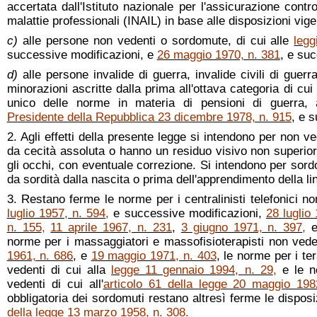
accertata dall'Istituto nazionale per l'assicurazione contro
malattie professionali (INAIL) in base alle disposizioni vige
c)
alle persone non vedenti o sordomute, di cui alle
legg
successive modificazioni, e
26 maggio 1970, n. 381
, e su
d)
alle persone invalide di guerra, invalide civili di guer
minorazioni ascritte dalla prima all'ottava categoria di cui
unico delle norme in materia di pensioni di guerra
Presidente della Repubblica 23 dicembre 1978, n. 915
, e 
2. Agli effetti della presente legge si intendono per non v
da cecità assoluta o hanno un residuo visivo non superi
gli occhi, con eventuale correzione. Si intendono per sord
da sordità dalla nascita o prima dell'apprendimento della li
3. Restano ferme le norme per i centralinisti telefonici no
luglio 1957, n. 594
,
e successive modificazioni,
28 luglio
n. 155
,
11 aprile 1967, n. 231
,
3 giugno 1971, n. 397
,
norme per i massaggiatori e massofisioterapisti non veden
1961, n. 686
, e
19 maggio 1971, n. 403
, le norme per i ter
vedenti di cui alla
legge 11 gennaio 1994, n. 29
,
e le no
vedenti di cui all'
articolo 61 della legge 20 maggio 198
obbligatoria dei sordomuti restano altresì ferme le disposi
della legge 13 marzo 1958, n. 308
.