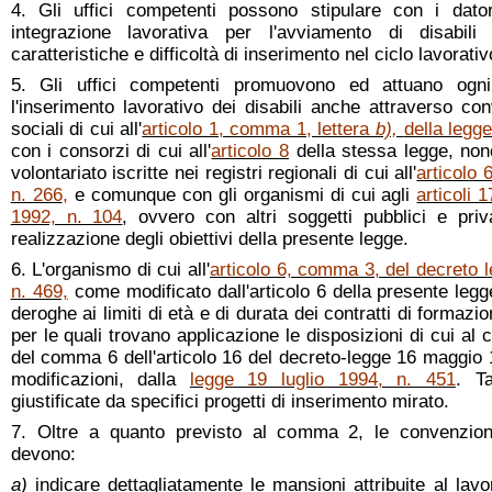
4. Gli uffici competenti possono stipulare con i dato
integrazione lavorativa per l'avviamento di disabili 
caratteristiche e difficoltà di inserimento nel ciclo lavorativ
5. Gli uffici competenti promuovono ed attuano ogni i
l'inserimento lavorativo dei disabili anche attraverso co
sociali di cui all'
articolo 1, comma 1, lettera
b),
della legg
con i consorzi di cui all'
articolo 8
della stessa legge, non
volontariato iscritte nei registri regionali di cui all'
articolo 
n. 266
,
e comunque con gli organismi di cui agli
articoli 
1992, n. 104
, ovvero con altri soggetti pubblici e priva
realizzazione degli obiettivi della presente legge.
6. L'organismo di cui all'
articolo 6, comma 3, del decreto 
n. 469,
come modificato dall'articolo 6 della presente legg
deroghe ai limiti di età e di durata dei contratti di formazi
per le quali trovano applicazione le disposizioni di cui a
del comma 6 dell'articolo 16 del decreto-legge 16 maggio 
modificazioni, dalla
legge 19 luglio 1994, n. 451
. T
giustificate da specifici progetti di inserimento mirato.
7. Oltre a quanto previsto al comma 2, le convenzioni
devono:
a)
indicare dettagliatamente le mansioni attribuite al lavo