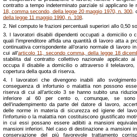
contratto a tempo indeterminato parziale si applicano le 
18, comma secondo, della legge 20 maggio 1970, n. 300
,
c
della legge 11 maggio 1990, n. 108
.
2. Nel computo le frazioni percentuali superiori allo 0,50 s
3. I lavoratori disabili dipendenti occupati a domicilio o 
quali l'imprenditore affida una quantità di lavoro atta a p
continuativa corrispondente all'orario normale di lavoro in
cui all'
articolo 11, secondo comma, della legge 18 dicem
stabilita dal contratto collettivo nazionale applicato ai
occupa il disabile a domicilio o attraverso il telelavoro,
copertura della quota di riserva.
4. I lavoratori che divengono inabili allo svolgiment
conseguenza di infortunio o malattia non possono esse
riserva di cui all'articolo 3 se hanno subito una riduzio
inferiore al 60 per cento o, comunque, se sono 
dell'inadempimento da parte del datore di lavoro, accert
delle norme in materia di sicurezza ed igiene del lavor
l'infortunio o la malattia non costituiscono giustificato mo
in cui essi possano essere adibiti a mansioni equival
mansioni inferiori. Nel caso di destinazione a mansioni inf
conservazione del più favorevole trattamento corris