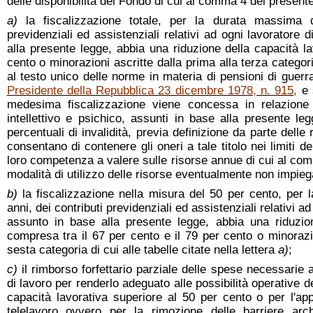
delle disponibilità del Fondo di cui al comma 4 del presente
a)
la fiscalizzazione totale, per la durata massima d
previdenziali ed assistenziali relativi ad ogni lavoratore 
alla presente legge, abbia una riduzione della capacità l
cento o minorazioni ascritte dalla prima alla terza categor
al testo unico delle norme in materia di pensioni di guer
Presidente della Repubblica 23 dicembre 1978, n. 915
,
e 
medesima fiscalizzazione viene concessa in relazione
intellettivo e psichico, assunti in base alla presente le
percentuali di invalidità, previa definizione da parte delle 
consentano di contenere gli oneri a tale titolo nei limiti d
loro competenza a valere sulle risorse annue di cui al co
modalità di utilizzo delle risorse eventualmente non impieg
b)
la fiscalizzazione nella misura del 50 per cento, per
anni, dei contributi previdenziali ed assistenziali relativi a
assunto in base alla presente legge, abbia una riduzion
compresa tra il 67 per cento e il 79 per cento o minorazio
sesta categoria di cui alle tabelle citate nella lettera
a)
;
c)
il rimborso forfettario parziale delle spese necessarie 
di lavoro per renderlo adeguato alle possibilità operative de
capacità lavorativa superiore al 50 per cento o per l'ap
telelavoro ovvero per la rimozione delle barriere arch