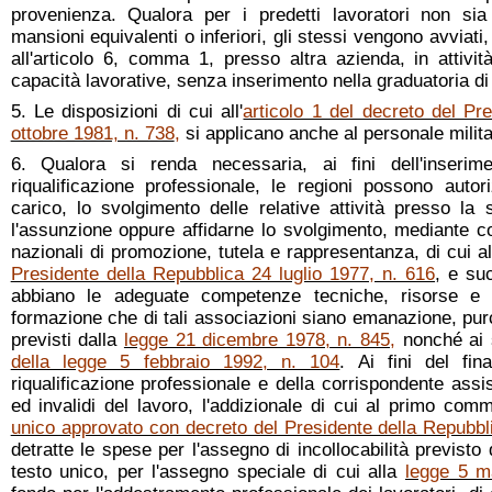
provenienza. Qualora per i predetti lavoratori non sia
mansioni equivalenti o inferiori, gli stessi vengono avviati,
all'articolo 6, comma 1, presso altra azienda, in attivit
capacità lavorative, senza inserimento nella graduatoria di c
5. Le disposizioni di cui all'
articolo 1 del decreto del Pr
ottobre 1981, n. 738
,
si applicano anche al personale militar
6. Qualora si renda necessaria, ai fini dell'inseri
riqualificazione professionale, le regioni possono auto
carico, lo svolgimento delle relative attività presso la
l'assunzione oppure affidarne lo svolgimento, mediante co
nazionali di promozione, tutela e rappresentanza, di cui all
Presidente della Repubblica 24 luglio 1977, n. 616
, e su
abbiano le adeguate competenze tecniche, risorse e disp
formazione che di tali associazioni siano emanazione, pur
previsti dalla
legge 21 dicembre 1978, n. 845
,
nonché ai s
della legge 5 febbraio 1992, n. 104
. Ai fini del fin
riqualificazione professionale e della corrispondente ass
ed invalidi del lavoro, l'addizionale di cui al primo comm
unico approvato con decreto del Presidente della Repubbl
detratte le spese per l'assegno di incollocabilità previsto d
testo unico, per l'assegno speciale di cui alla
legge 5 m