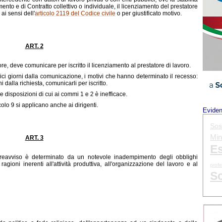
nto e di Contratto collettivo o individuale, il licenziamento del prestatore
ai sensi dell'
articolo 2119 del Codice civile
o per giustificato motivo.
ART. 2
re, deve comunicare per iscritto il licenziamento al prestatore di lavoro.
dici giorni dalla comunicazione, i motivi che hanno determinato il recesso:
ni dalla richiesta, comunicarli per iscritto.
e disposizioni di cui ai commi 1 e 2 è inefficace.
colo 9 si applicano anche ai dirigenti.
Evide
Sos
Min.
ART. 3
Es
 preavviso è determinato da un notevole inadempimento degli obblighi
agioni inerenti all'attività produttiva, all'organizzazione del lavoro e al
profe
Sc
ART. 4