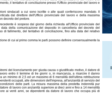
ento, il tentativo di conciliazione presso l'Ufficio provinciale del lavoro e
ioni sindacali a cui sono iscritte o alle quali conferiscono mandato. Il
enticata dal direttore dell'Ufficio provinciale del lavoro e della massima
on decreto del pretore.
recedente è sospeso dal giorno della richiesta all'Ufficio provinciale del
 data della comunicazione del deposito in cancelleria del decreto del
di fallimento, del tentativo di conciliazione, fino alla data del relativo
liazione di cui al primo comma le parti possono definire consensualmente la
ART. 8
tremi del licenziamento per giusta causa o giustificato motivo, il datore di
avoro entro il termine di tre giorni o, in mancanza, a risarcire il danno
a un minimo di 2,5 ed un massimo di 6 mensilità dell'ultima retribuzione
endenti occupati, alle dimensioni dell'impresa, all'anzianità di servizio del
 condizioni delle parti. La misura massima della predetta indennità pur
tatore di lavoro con anzianità superiore ai dieci anni e fino a 14 mensilità
riore ai venti anni, se dipendenti da datore di lavoro che occupa più di
ART. 9