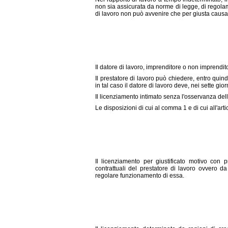
non sia assicurata da norme di legge, di regolame
di lavoro non può avvenire che per giusta causa 
Il datore di lavoro, imprenditore o non imprendito
Il prestatore di lavoro può chiedere, entro quin
in tal caso il datore di lavoro deve, nei sette gior
Il licenziamento intimato senza l'osservanza dell
Le disposizioni di cui al comma 1 e di cui all'arti
Il licenziamento per giustificato motivo con
contrattuali del prestatore di lavoro ovvero da r
regolare funzionamento di essa.