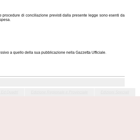
ART. 13
 alle procedure di conciliazione previsti dalla presente legge sono esenti da
 spesa.
ART. 14
ssivo a quello della sua pubblicazione nella Gazzetta Ufficiale.
o Ed.Quadri
Edizione Regionale e Provinciale
Edizioni Speciali