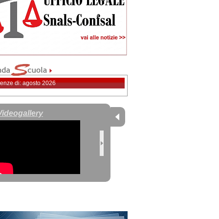
enze di: agosto 2026
Videogallery