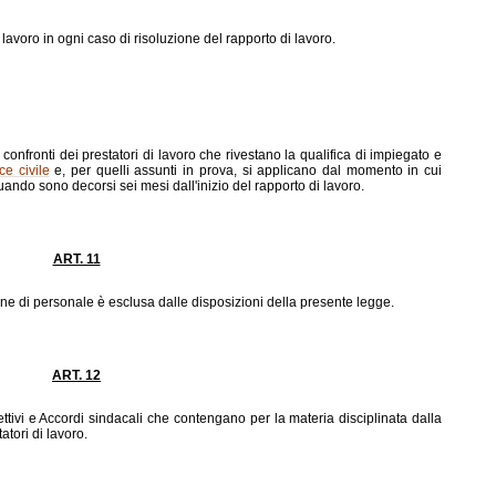
 lavoro in ogni caso di risoluzione del rapporto di lavoro.
ART. 10
onfronti dei prestatori di lavoro che rivestano la qualifica di impiegato e
ce civile
e, per quelli assunti in prova, si applicano dal momento in cui
quando sono decorsi sei mesi dall'inizio del rapporto di lavoro.
ART. 11
ione di personale è esclusa dalle disposizioni della presente legge.
ART. 12
lettivi e Accordi sindacali che contengano per la materia disciplinata dalla
atori di lavoro.