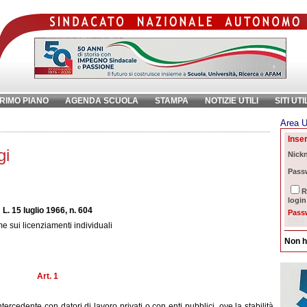
RIMO PIANO
AGENDA SCUOLA
STAMPA
NOTIZIE UTILI
SITI UTI
Area U
ave:
Inser
gi
Nick
Pass
R
login
L. 15 luglio 1966, n. 604
Pass
ORA
e sui licenziamenti individuali
Non h
Art. 1
ercedente con datori di lavoro privati o con enti pubblici, ove la stabilità