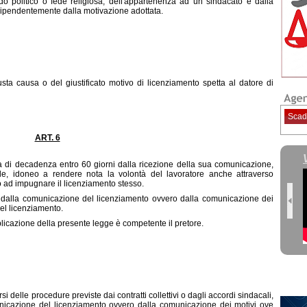
do politico o fede religiosa, dell'appartenenza ad un sindacato e dalla
indipendentemente dalla motivazione adottata.
ART. 5
sta causa o del giustificato motivo di licenziamento spetta al datore di
Scad
ART. 6
 di decadenza entro 60 giorni dalla ricezione della sua comunicazione,
iale, idoneo a rendere nota la volontà del lavoratore anche attraverso
to ad impugnare il licenziamento stesso.
 dalla comunicazione del licenziamento ovvero dalla comunicazione dei
el licenziamento.
plicazione della presente legge è competente il pretore.
ART. 7
 delle procedure previste dai contratti collettivi o dagli accordi sindacali,
nicazione del licenziamento ovvero dalla comunicazione dei motivi ove