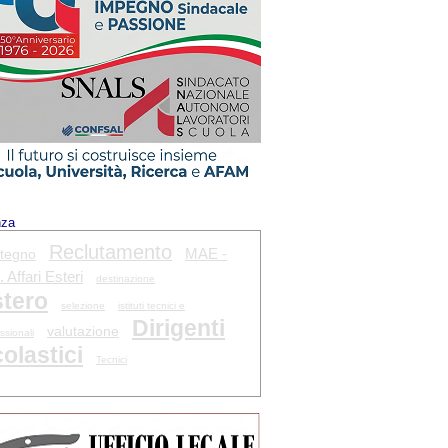
nza
Reclutamento
MAE -
tegno
 Affari Esteri
destinazione
tero
selezione
istituti tecnici e
Dirigenti
valutazione
ssionali
olastici
Tecnici