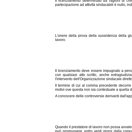
Il licenziamento determinato da ragioni di cre
partecipazione ad attività sindacabili è nullo, 
L'onere della prova della sussistenza della giu
lavoro.
Il licenziamento deve essere impugnato a pena
con qualsiasi atto scritto, anche extragiudiz
l'intervento dell'Organizzazione sindacale diret
Il termine di cui al comma precedente decorre
motivi ove questa non sia contestuale a quella d
A conoscere delle controversie derivanti dall'ap
Quando il prestatore di lavoro non possa avvalersi
può promuovere, entro venti giorni dalla comu