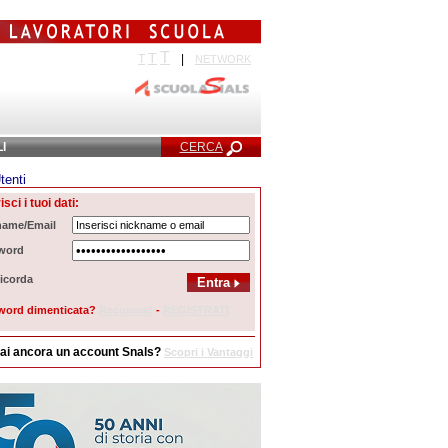
T
T
T
|
NETWORK
LI
CERCA
tenti
Ricerca Avanzata
isci i tuoi dati:
name/Email
word
icorda
word dimenticata?
Recupera!
-
REGISTRATI
ai ancora un account Snals?
Scopri i Vantaggi