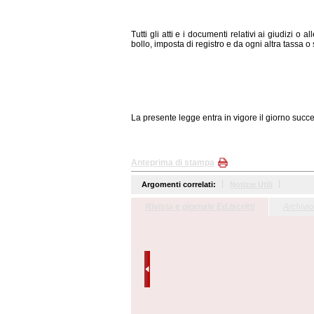
Tutti gli atti e i documenti relativi ai giudizi o
bollo, imposta di registro e da ogni altra tassa o
La presente legge entra in vigore il giorno succe
Anteprima di stampa
Argomenti correlati:
Notizie Utili
Rivista e giornale Ed.Iscritti
Archivi