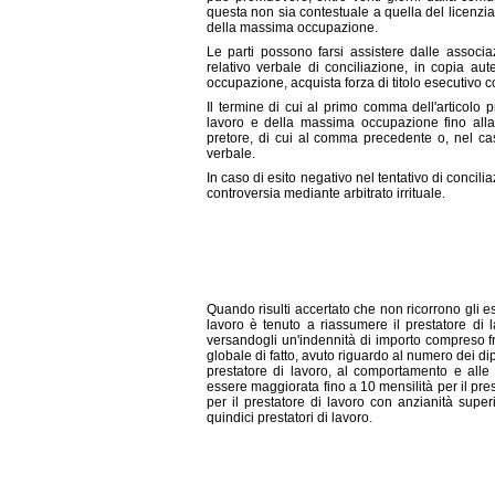
questa non sia contestuale a quella del licenziam
della massima occupazione.
Le parti possono farsi assistere dalle associaz
relativo verbale di conciliazione, in copia aut
occupazione, acquista forza di titolo esecutivo c
Il termine di cui al primo comma dell'articolo p
lavoro e della massima occupazione fino alla
pretore, di cui al comma precedente o, nel caso 
verbale.
In caso di esito negativo nel tentativo di conci
controversia mediante arbitrato irrituale.
Quando risulti accertato che non ricorrono gli es
lavoro è tenuto a riassumere il prestatore di l
versandogli un'indennità di importo compreso fr
globale di fatto, avuto riguardo al numero dei dip
prestatore di lavoro, al comportamento e alle
essere maggiorata fino a 10 mensilità per il pres
per il prestatore di lavoro con anzianità supe
quindici prestatori di lavoro.