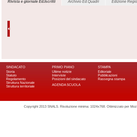
Rivista e giornale Ed.Iscritti
Archivio Ed.Quadri
Edizione Regio
SINDACATO
PRIMO PIANO
STAMPA
Storia
Ultime notizie
Editoriale
Statuto
Interviste
Pubblicazioni
Regolamento
Posizioni del sindacato
Rassegna stampa
Struttura Nazionale
AGENDA SCUOLA
Struttura territoriale
Copyright 2013 SNALS. Risoluzione minima: 1024x768. Ottimizzato per Mozilla