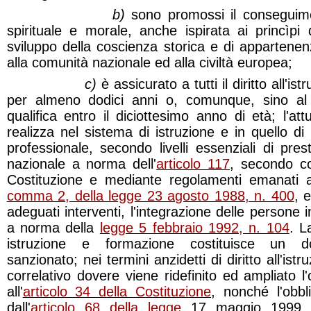
b)
sono promossi il conseguim
spirituale e morale, anche ispirata ai princìpi 
sviluppo della coscienza storica e di appartenen
alla comunità nazionale ed alla civiltà europea;
c)
è assicurato a tutti il diritto all'i
per almeno dodici anni o, comunque, sino al
qualifica entro il diciottesimo anno di età; l'attu
realizza nel sistema di istruzione e in quello di
professionale, secondo livelli essenziali di pres
nazionale a norma dell'
articolo 117
, secondo c
Costituzione e mediante regolamenti emanati ai
comma 2, della legge 23 agosto 1988, n. 400
, 
adeguati interventi, l'integrazione delle persone 
a norma della
legge 5 febbraio 1992, n. 104
. L
istruzione e formazione costituisce un do
sanzionato; nei termini anzidetti di diritto all'is
correlativo dovere viene ridefinito ed ampliato l'
all'
articolo 34 della Costituzione
, nonché l'obbl
dall'
articolo 68 della legge
17 maggio 1999, 