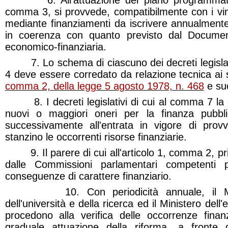
6. All'attuazione del piano programmatico d
comma 3, si provvede, compatibilmente con i vinc
mediante finanziamenti da iscrivere annualmente 
in coerenza con quanto previsto dal Docume
economico-finanziaria.
7. Lo schema di ciascuno dei decreti legislativi 
4 deve essere corredato da relazione tecnica ai s
comma 2, della legge 5 agosto 1978, n. 468
e suc
8. I decreti legislativi di cui al comma 7 la c
nuovi o maggiori oneri per la finanza pubbl
successivamente all'entrata in vigore di provve
stanzino le occorrenti risorse finanziarie.
9. Il parere di cui all'articolo 1, comma 2, pr
dalle Commissioni parlamentari competenti
conseguenze di carattere finanziario.
10. Con periodicità annuale, il Ministe
dell'università e della ricerca ed il Ministero del
procedono alla verifica delle occorrenze finanz
graduale attuazione della riforma, a fronte