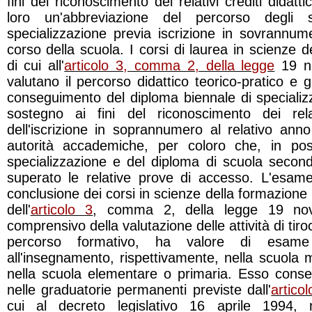
fini del riconoscimento dei relativi crediti didatt
loro un'abbreviazione del percorso degli 
specializzazione previa iscrizione in sovrannu
corso della scuola. I corsi di laurea in scienze 
di cui all'
articolo 3, comma 2, della legge
19 no
valutano il percorso didattico teorico-pratico e g
conseguimento del diploma biennale di specializza
sostegno ai fini del riconoscimento dei relat
dell'iscrizione in soprannumero al relativo anno 
autorità accademiche, per coloro che, in poss
specializzazione e del diploma di scuola second
superato le relative prove di accesso. L'esam
conclusione dei corsi in scienze della formazione p
dell'
articolo 3
, comma 2, della legge 19 no
comprensivo della valutazione delle attività di tiroc
percorso formativo, ha valore di esame
all'insegnamento, rispettivamente, nella scuola m
nella scuola elementare o primaria. Esso consen
nelle graduatorie permanenti previste dall'
artico
cui al decreto legislativo 16 aprile 1994,