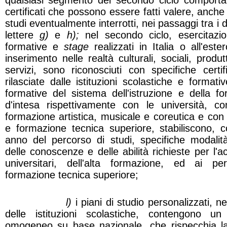
qualsiasi segmento del secondo ciclo comporta l
certificati che possono essere fatti valere, anche a
studi eventualmente interrotti, nei passaggi tra i di
lettere
g)
e
h);
nel secondo ciclo, esercitazio
formative e
stage
realizzati in Italia o all'est
inserimento nelle realtà culturali, sociali, produt
servizi, sono riconosciuti con specifiche certi
rilasciate dalle istituzioni scolastiche e formative
formative del sistema dell'istruzione e della f
d'intesa rispettivamente con le università, con 
formazione artistica, musicale e coreutica e con i
e formazione tecnica superiore, stabiliscono, co
anno del percorso di studi, specifiche modalit
delle conoscenze e delle abilità richieste per l'a
universitari, dell'alta formazione, ed ai per
formazione tecnica superiore;
l)
i piani di studio personalizzati, ne
delle istituzioni scolastiche, contengono u
omogeneo su base nazionale, che rispecchia la c