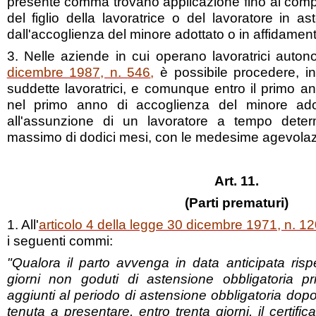
presente comma trovano applicazione fino al comp
del figlio della lavoratrice o del lavoratore in 
dall'accoglienza del minore adottato o in affidament
3. Nelle aziende in cui operano lavoratrici auton
dicembre 1987, n. 546
,
è possibile procedere, in
suddette lavoratrici, e comunque entro il primo a
nel primo anno di accoglienza del minore adot
all'assunzione di un lavoratore a tempo deter
massimo di dodici mesi, con le medesime agevolazi
Art. 11.
(Parti prematuri)
1. All'
articolo 4 della legge 30 dicembre 1971, n. 1
i seguenti commi:
"Qualora il parto avvenga in data anticipata risp
giorni non goduti di astensione obbligatoria 
aggiunti al periodo di astensione obbligatoria dopo 
tenuta a presentare, entro trenta giorni, il certific