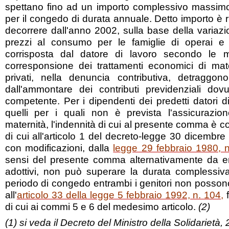
spettano fino ad un importo complessivo massimo 
per il congedo di durata annuale. Detto importo è 
decorrere dall'anno 2002, sulla base della variazi
prezzi al consumo per le famiglie di operai e i
corrisposta dal datore di lavoro secondo le m
corresponsione dei trattamenti economici di mater
privati, nella denuncia contributiva, detraggono 
dall'ammontare dei contributi previdenziali dovut
competente. Per i dipendenti dei predetti datori di
quelli per i quali non è prevista l'assicurazio
maternità, l'indennità di cui al presente comma è c
di cui all'articolo 1 del decreto-legge 30 dicembre
con modificazioni, dalla
legge 29 febbraio 1980, 
sensi del presente comma alternativamente da en
adottivi, non può superare la durata complessiva
periodo di congedo entrambi i genitori non possono 
all'
articolo 33 della legge 5 febbraio 1992, n. 104,
f
di cui ai commi 5 e 6 del medesimo articolo.
(2)
(1) si veda il Decreto del Ministro della Solidarietà, 