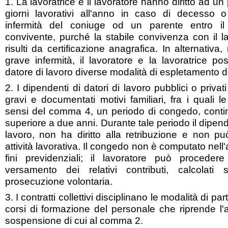
1. La lavoratrice e il lavoratore hanno diritto ad un
giorni lavorativi all'anno in caso di decesso
infermità del coniuge od un parente entro i
convivente, purché la stabile convivenza con il la
risulti da certificazione anagrafica. In alternativ
grave infermità, il lavoratore e la lavoratrice p
datore di lavoro diverse modalità di espletamento dell
2. I dipendenti di datori di lavoro pubblici o priva
gravi e documentati motivi familiari, fra i quali l
sensi del comma 4, un periodo di congedo, contin
superiore a due anni. Durante tale periodo il dipen
lavoro, non ha diritto alla retribuzione e non pu
attività lavorativa. Il congedo non è computato nell'
fini previdenziali; il lavoratore può procedere
versamento dei relativi contributi, calcolati 
prosecuzione volontaria.
3. I contratti collettivi disciplinano le modalità di p
corsi di formazione del personale che riprende l'at
sospensione di cui al comma 2.