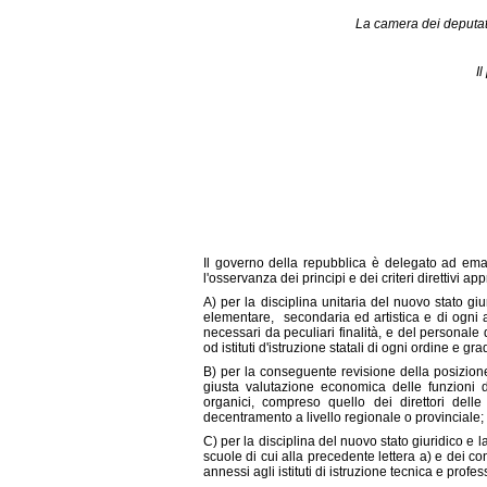
La camera dei deputati
I
Il governo della repubblica è delegato ad ema
l'osservanza dei principi e dei criteri direttivi a
A) per la disciplina unitaria del nuovo stato gi
elementare,
secondaria ed artistica e di ogni a
necessari da peculiari finalità, e del personale 
od istituti d'istruzione statali di ogni ordine e gra
B) per la conseguente revisione della posizione 
giusta valutazione economica delle funzioni d
organici, compreso quello dei direttori delle
decentramento a livello regionale o provinciale;
C) per la disciplina del nuovo stato giuridico e
scuole di cui alla precedente lettera a) e dei co
annessi agli istituti di istruzione tecnica e profes