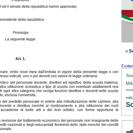
Preambolo
 ed il senato della repubblica hanno approvato;
l presidente della repubblica
Promulga
La seguente legge:
Art. 1.
Evide
nare, entro nove mesi dall'entrata in vigore della presente legge e con
Sos
ppresso indicati, uno o più decreti con valore di legge ordinaria:
uridico del personale docente, direttivo ed ispettivo della scuola materna,
MAE
ltra istituzione scolastica o tipo di scuola con eventuali adattamenti resi
dest
di ogni altra categoria che svolga funzioni direttive o docenti nelle scuole
do, esclusa l'università;
val
del predetto personale in ordine alla ristrutturazione delle carriere, alla
Sc
ocente e direttiva nonché al riordinamento e alla istituzione dei ruoli
 accademie di belle arti e dei licei artistici, con forme opportune di
 la revisione del trattamento economico del personale non insegnante delle
nvitti nazionali e degli educandati femminili dello stato nonché dei convitti
sionale;