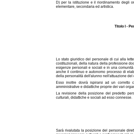
D) per la istituzione e il riordinamento degli o
elementare, secondaria ed artistica.
Titolo I - P
Lo stato giuridico del personale di cui alla let
costituzionali, della natura della professione do
esigenze personali e sociali e in una comunità 
anche il continuo e autonomo processo di elabor
della personalità dell'alunno nell'attuazione del di
Esso inoltre dovrà ispirarsi ad un corretto c
amministrative e didattiche proprie dei vari organ
La revisione della posizione del predetto per
culturali, didattiche e sociali ad esso connesse.
Sarà rivalutata la posizione del personale diret