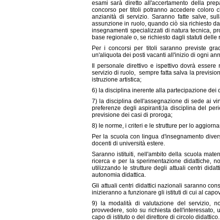
esami sarà diretto all'accertamento della prepa
concorso per titoli potranno accedere coloro c
anzianità di servizio. Saranno fatte salve, sul
assunzione in ruolo, quando ciò sia richiesto dal
insegnamenti specializzati di natura tecnica, pr
base regionale o, se richiesto dagli statuti dell
Per i concorsi per titoli saranno previste gra
un'aliquota dei posti vacanti all'inizio di ogni a
Il personale direttivo e ispettivo dovrà esser
servizio di ruolo,
sempre fatta salva la prevision
istruzione artistica;
6) la disciplina inerente alla partecipazione dei
7) la disciplina dell'assegnazione di sede ai vi
preferenze degli aspiranti;la disciplina del pe
previsione dei casi di proroga;
8) le norme, i criteri e le strutture per lo aggio
Per la scuola con lingua d'insegnamento diversa
docenti di università estere.
Saranno istituiti, nell'ambito della scuola mate
ricerca e per la sperimentazione didattiche, no
utilizzando le strutture degli attuali centri didat
autonomia didattica.
Gli attuali centri didattici nazionali saranno c
inizieranno a funzionare gli istituti di cui al ca
9) la modalità di valutazione del servizio, n
provvedere, solo su richiesta dell'interessato, 
capo di istituto o del direttore di circolo didattico.