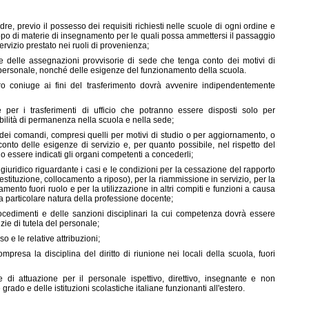
dre, previo il possesso dei requisiti richiesti nelle scuole di ogni ordine e
uppo di materie di insegnamento per le quali possa ammettersi il passaggio
rvizio prestato nei ruoli di provenienza;
 e delle assegnazioni provvisorie di sede che tenga conto dei motivi di
 del personale, nonché delle esigenze del funzionamento della scuola.
ro coniuge ai fini del trasferimento dovrà avvenire indipendentemente
 per i trasferimenti di ufficio che potranno essere disposti solo per
bilità di permanenza nella scuola e nella sede;
, dei comandi, compresi quelli per motivi di studio o per aggiornamento, o
 conto delle esigenze di servizio e, per quanto possibile, nel rispetto del
o essere indicati gli organi competenti a concederli;
o giuridico riguardante i casi e le condizioni per la cessazione del rapporto
tituzione, collocamento a riposo), per la riammissione in servizio, per la
camento fuori ruolo e per la utilizzazione in altri compiti e funzioni a causa
a particolare natura della professione docente;
ocedimenti e delle sanzioni disciplinari la cui competenza dovrà essere
zie di tutela del personale;
o e le relative attribuzioni;
mpresa la disciplina del diritto di riunione nei locali della scuola, fuori
 di attuazione per il personale ispettivo, direttivo, insegnante e non
grado e delle istituzioni scolastiche italiane funzionanti all'estero.