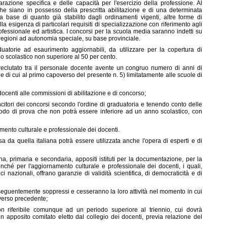
razione specifica e delle capacità per l'esercizio della professione. Al
he siano in possesso della prescritta abilitazione e di una determinata
la base di quanto già stabilito dagli ordinamenti vigenti, altre forme di
la esigenza di particolari requisiti di specializzazione con riferimento agli
ofessionale ed artistica. I concorsi per la scuola media saranno indetti su
e regioni ad autonomia speciale, su base provinciale.
duatorie ad esaurimento aggiornabili, da utilizzare per la copertura di
nno scolastico non superiore al 50 per cento.
e reclutato tra il personale docente avente un congruo numero di anni di
e di cui al primo capoverso del presente n. 5) limitatamente alle scuole di
 docenti alle commissioni di abilitazione e di concorso;
ncitori dei concorsi secondo l'ordine di graduatoria e tenendo conto delle
riodo di prova che non potrà essere inferiore ad un anno scolastico, con
rnamento culturale e professionale dei docenti.
 da quella italiana potrà essere utilizzata anche l'opera di esperti e di
rna, primaria e secondaria, appositi istituti per la documentazione, per la
nché per l'aggiornamento culturale e professionale dei docenti, i quali,
tici nazionali, offrano garanzie di validità scientifica, di democraticità e di
onseguentemente soppressi e cesseranno la loro attività nel momento in cui
poverso precedente;
on riferibile comunque ad un periodo superiore al triennio, cui dovrà
un apposito comitato eletto dal collegio dei docenti, previa relazione del