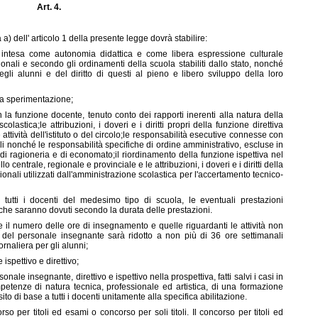
Art. 4.
a a) dell' articolo 1 della presente legge dovrà stabilire:
, intesa come autonomia didattica e come libera espressione culturale
zionali e secondo gli ordinamenti della scuola stabiliti dallo stato, nonché
gli alunni e del diritto di questi al pieno e libero sviluppo della loro
la sperimentazione;
con la funzione docente, tenuto conto dei rapporti inerenti alla natura della
olastica;le attribuzioni, i doveri e i diritti propri della funzione direttiva
ività dell'istituto o del circolo;le responsabilità esecutive connesse con
li nonché le responsabilità specifiche di ordine amministrativo, escluse in
di ragioneria e di economato;il riordinamento della funzione ispettiva nel
o centrale, regionale e provinciale e le attribuzioni, i doveri e i diritti della
onali utilizzati dall'amministrazione scolastica per l'accertamento tecnico-
r tutti i docenti del medesimo tipo di scuola, le eventuali prestazioni
che saranno dovuti secondo la durata delle prestazioni.
e il numero delle ore di insegnamento e quelle riguardanti le attività non
 del personale insegnante sarà ridotto a non più di 36 ore settimanali
rnaliera per gli alunni;
 ispettivo e direttivo;
nale insegnante, direttivo e ispettivo nella prospettiva, fatti salvi i casi in
petenze di natura tecnica, professionale ed artistica, di una formazione
o di base a tutti i docenti unitamente alla specifica abilitazione.
o per titoli ed esami o concorso per soli titoli. Il concorso per titoli ed