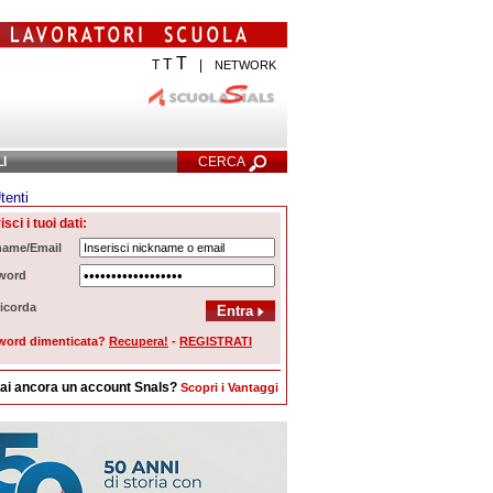
T
T
T
|
NETWORK
LI
CERCA
tenti
cerca Avanzata
isci i tuoi dati:
name/Email
word
icorda
word dimenticata?
Recupera!
-
REGISTRATI
ai ancora un account Snals?
Scopri i Vantaggi