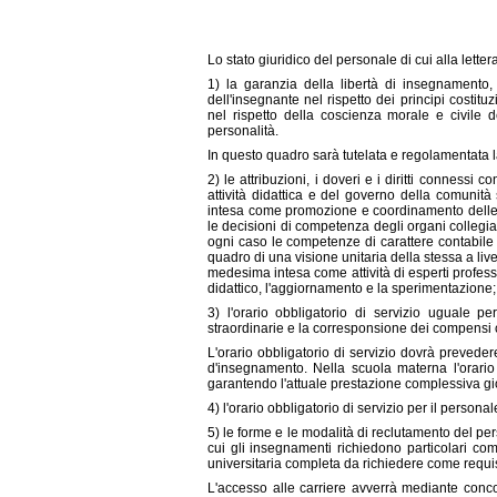
Lo stato giuridico del personale di cui alla letter
1) la garanzia della libertà di insegnamento
dell'insegnante nel rispetto dei principi costitu
nel rispetto della coscienza morale e civile de
personalità.
In questo quadro sarà tutelata e regolamentata 
2) le attribuzioni, i doveri e i diritti connessi 
attività didattica e del governo della comunità sc
intesa come promozione e coordinamento delle att
le decisioni di competenza degli organi collegia
ogni caso le competenze di carattere contabile 
quadro di una visione unitaria della stessa a livell
medesima intesa come attività di esperti professi
didattico, l'aggiornamento e la sperimentazione;
3) l'orario obbligatorio di servizio uguale pe
straordinarie e la corresponsione dei compensi 
L'orario obbligatorio di servizio dovrà preveder
d'insegnamento. Nella scuola materna l'orario
garantendo l'attuale prestazione complessiva gio
4) l'orario obbligatorio di servizio per il personale
5) le forme e le modalità di reclutamento del perso
cui gli insegnamenti richiedono particolari com
universitaria completa da richiedere come requisit
L'accesso alle carriere avverrà mediante concors