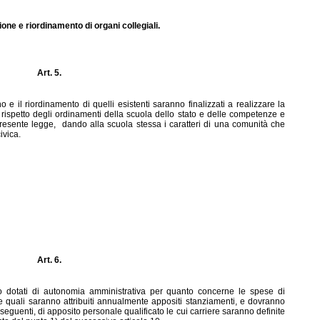
tuzione e riordinamento di organi collegiali.
Art. 5.
no e il riordinamento di quelli esistenti saranno finalizzati a realizzare la
 rispetto degli ordinamenti della scuola dello stato e delle competenze e
presente legge,
dando alla scuola stessa i caratteri di una comunità che
ivica.
Art. 6.
aranno dotati di autonomia amministrativa per quanto concerne le spese di
e quali saranno attribuiti annualmente appositi stanziamenti, e dovranno
eguenti, di apposito personale qualificato le cui carriere saranno definite