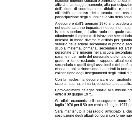
maggiori impegni culturali e professionali già in 
attività di autoaggiornamento, alla partecipazione 
dell'azione di coordinamento didattico e interdi
all'attività educativa della scuola con assi
partecipazione degli alunni nella vita della scuol
A decorrere dall'1 gennaio 1976 si procederà a
nel quale saranno inquadrati i docenti di materi
istituto superiore, ed altro ruolo nel quale sa
attualmente il diploma di istruzione secondari
articolati in modo diverso e distinto per quan
servizio nelle scuole secondarie di primo o se
scuola materna, primaria, secondaria ed artis
personale che insegni nella scuola secondaria
parametri del ruolo del personale diplomato co
grado, e fermo restando il rapporto attualment
secondaria e quelli degli assistenti e dei profes
classe di abilitazione sono inquadrati in uno de
collocazione degli insegnamenti degli istituti di i
Con la medesima decorrenza e con analoghi crit
scuola materna, primaria, secondaria ed artistic
I provvedimenti delegati relativi alle misure 
entro il 30 giugno 1975.
Gli effetti economici e il conseguente onere fi
luglio 1976 per il 50 per cento e 1 luglio 1977 p
Sarà mantenuto il passaggio anticipato a class
sostituzione degli attuali concorsi con forme nu