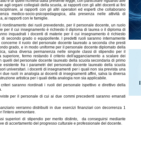
atto e di quelli richiesti dalla presente legge, con particolare riguardo alle
agli organi collegiali della scuola, ai rapporti con gli altri docenti ai fini
sciplinare, ai rapporti con gli altri operatori ed esperti che collaborano
stenza medico-socio-psicopedagogica, alla presenza nelle attività di
a, ai rapporti con le famiglie.
l riordinamento dei ruoli prevedendo, per il personale docente, un ruolo
e per il cui insegnamento è richiesto il diploma di laurea o il diploma di
ranno inquadrati i docenti di materie per il cui insegnamento è richiesto
a di secondo grado o equipollente. I predetti ruoli saranno internamente
to concerne il ruolo del personale docente laureato a seconda che presti
condo grado, e in modo uniforme per il personale docente diplomato della
tica, salva diversa permanenza nelle singole classi di stipendio per il
 superiore, fermo restando il criterio dell'agganciamento a scalare dei
n quelli del personale docente laureato della scuola secondaria di primo
e esistente fra i parametri del personale docente laureato della scuola
sori universitari. i docenti di insegnamenti per i quali non sia prevista una
i due ruoli in analogia ai docenti di insegnamenti affini, salva la diversa
struzione artistica per i quali detta analogia non sia applicabile.
eri saranno riordinati i ruoli del personale ispettivo e direttivo della
a.
previste per il personale di cui ai due commi precedenti saranno emanati
nanziario verranno distribuiti in due esercizi finanziari con decorrenza 1
er l'intero ammontare.
i superiori di stipendio per merito distinto,
da conseguirsi mediante
ove di accertamento del progresso culturale e professionale del docente.