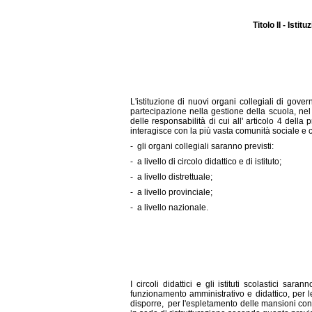
Titolo II - Isti
L'istituzione di nuovi organi collegiali di gover
partecipazione nella gestione della scuola, nel
delle responsabilità di cui all' articolo 4 della 
interagisce con la più vasta comunità sociale e c
-
gli organi collegiali saranno previsti:
-
a livello di circolo didattico e di istituto;
-
a livello distrettuale;
-
a livello provinciale;
-
a livello nazionale.
I circoli didattici e gli istituti scolastici s
funzionamento amministrativo e didattico, per l
disporre,
per l'espletamento delle mansioni cons