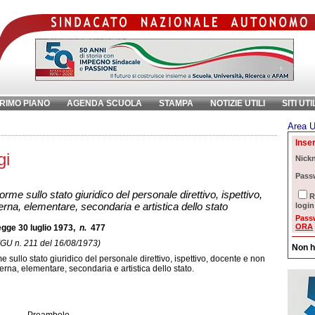
RIMO PIANO
AGENDA SCUOLA
STAMPA
NOTIZIE UTILI
SITI UTI
Area U
chiave:
Ri
Inser
gi
Nick
Pass
me sullo stato giuridico del personale direttivo, ispettivo,
R
na, elementare, secondaria e artistica dello stato
login
Pass
ORA
gge 30 luglio 1973,
n.
477
(GU n. 211 del 16/08/1973)
Non h
sullo stato giuridico del personale direttivo, ispettivo, docente e non
rna, elementare, secondaria e artistica dello stato.