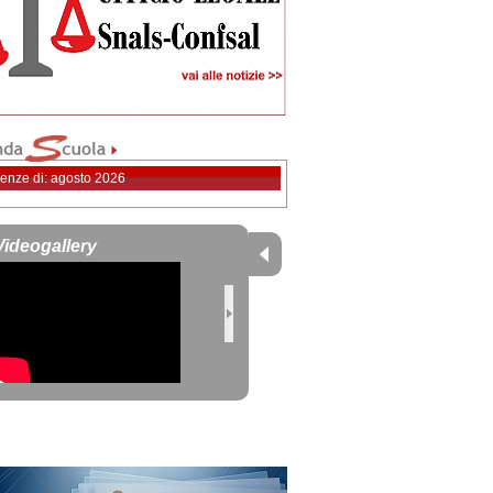
enze di: agosto 2026
Videogallery