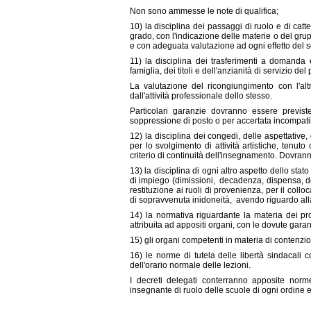
Non sono ammesse le note di qualifica;
10) la disciplina dei passaggi di ruolo e di catte
grado, con l'indicazione delle materie o del gr
e con adeguata valutazione ad ogni effetto del se
11) la disciplina dei trasferimenti a domanda
famiglia, dei titoli e dell'anzianità di servizio
La valutazione del ricongiungimento con l'alt
dall'attività professionale dello stesso.
Particolari garanzie dovranno essere previste
soppressione di posto o per accertata incompati
12) la disciplina dei congedi, delle aspettative
per lo svolgimento di attività artistiche, tenuto
criterio di continuità dell'insegnamento. Dovrann
13) la disciplina di ogni altro aspetto dello stat
di impiego (dimissioni,
decadenza, dispensa, des
restituzione ai ruoli di provenienza, per il collo
di sopravvenuta inidoneità,
avendo riguardo all
14) la normativa riguardante la materia dei pr
attribuita ad appositi organi, con le dovute garan
15) gli organi competenti in materia di contenzios
16) le norme di tutela delle libertà sindacali co
dell'orario normale delle lezioni.
I decreti delegati conterranno apposite norme
insegnante di ruolo delle scuole di ogni ordine e 