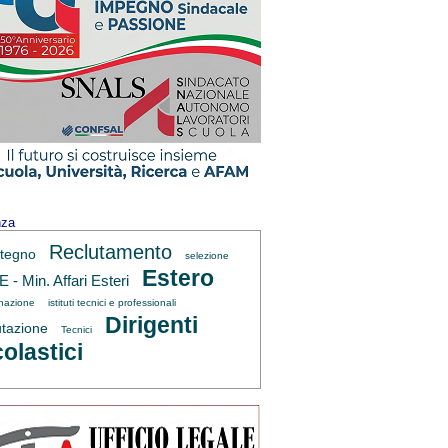
nza
Reclutamento
tegno
selezione
Estero
 - Min. Affari Esteri
inazione
istituti tecnici e professionali
Dirigenti
utazione
Tecnici
olastici