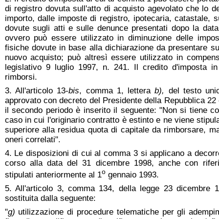
di registro dovuta sull'atto di acquisto agevolato che lo d
importo, dalle imposte di registro, ipotecaria, catastale, 
dovute sugli atti e sulle denunce presentati dopo la data
ovvero può essere utilizzato in diminuzione delle impos
fisiche dovute in base alla dichiarazione da presentare s
nuovo acquisto; può altresì essere utilizzato in compen
legislativo 9 luglio 1997, n. 241. Il credito d'imposta
rimborsi.
3. All'articolo 13-
bis
, comma 1, lettera
b),
del testo uni
approvato con decreto del Presidente della Repubblica 22
il secondo periodo è inserito il seguente: "Non si tiene c
caso in cui l'originario contratto è estinto e ne viene stip
superiore alla residua quota di capitale da rimborsare, m
oneri correlati".
4. Le disposizioni di cui al comma 3 si applicano a decorr
corso alla data del 31 dicembre 1998, anche con rifer
o
stipulati anteriormente al 1
gennaio 1993.
5. All'articolo 3, comma 134, della legge 23 dicembre 1
sostituita dalla seguente:
"
g)
utilizzazione di procedure telematiche per gli adempimen