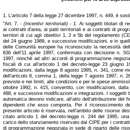
1. L'articolo 7 della legge 27 dicembre 1997, n. 449, è sost
"Art. 7. -
(Incentivi territoriali) - 1.
Ai soggetti titolari di 
ai contratti d'area, ai patti territoriali e ai contratti di pr
territori di cui agli obiettivi 1, 2 e 5b del regolamento (
del 24 giugno 1988, e successive modificazioni, e in quel
delle Comunità europee ha riconosciuto la necessità dell
836 dell'11 aprile 1997, confermata con decisione n. S
1997, nonchè ad altri accordi di programmazione negozia
fiscali di cui all'articolo 1 del decreto-legge 23 giugno 
modificazioni, dalla legge 8 agosto 1995, n. 341, come mo
dell'articolo 8, comma 1, della legge 7 agosto 1997, n. 2
previste e nei limiti, alle condizioni e per le spese ammissi
ottobre 1992, n. 415, convertito, con modificazioni, dall
488, e successive modificazioni e integrazioni. I soggetti b
automatica devono indicare, all'atto dell'attribuzione del 
dipendenti che esso comporta. Per il riconoscimento del
presente articolo è riservata, nell'ambito delle risorse dest
citato articolo 1 del decreto-legge n. 244 del 1995, un
carico dello stanziamento riservato dal CIPE per i contratti 
di programmazione negoziata in sede di riparto delle risor