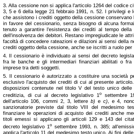
3. Alla cessione non si applica l'articolo 1264 del codice civ
3, 5 e 6 della legge 21 febbraio 1991, n. 52. I privilegi e
che assistono i crediti oggetto della cessione conservano la
in favore del cessionario, senza bisogno di alcuna forma
tenuto a garantire l'esistenza dei crediti al tempo del
dell'insolvenza dei debitori. Restano impregiudicate le attr
facoltà di concedere rateazioni e dilazioni ai sensi della 
crediti oggetto della cessione, anche se iscritti a ruolo per
4. Il cessionario è individuato ai sensi del decreto legis
fra le banche e gli intermediari finanziari abilitati o f
imprese tra detti soggetti.
5. Il cessionario è autorizzato a costituire una società 
esclusivo l'acquisto dei crediti di cui al presente articolo
disposizioni contenute nel titolo V del testo unico delle
o
creditizia, di cui al decreto legislativo 1
settembre 19
dell'articolo 106, commi 2, 3, lettere
b)
e
c)
, e 4, non
sanzionatorie previste dal titolo VIII del medesimo te
finanziare le operazioni di acquisto dei crediti anche med
titoli emessi si applicano gli articoli 129 e 143 del ci
o
decreto legislativo 1
settembre 1993, n. 385; all'emission
applica l'articolo 11 del medesimo testo unico. Ai fini delle i