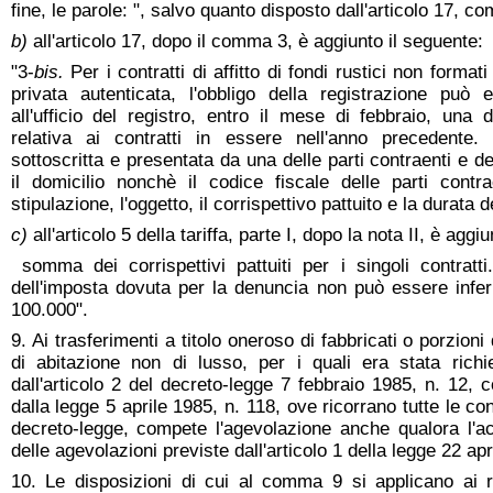
fine, le parole: ", salvo quanto disposto dall'articolo 17, c
b)
all'articolo 17, dopo il comma 3, è aggiunto il seguente:
"3-
bis.
Per i contratti di affitto di fondi rustici non formati
privata autenticata, l'obbligo della registrazione può
all'ufficio del registro, entro il mese di febbraio, una 
relativa ai contratti in essere nell'anno precedent
sottoscritta e presentata da una delle parti contraenti e d
il domicilio nonchè il codice fiscale delle parti contr
stipulazione, l'oggetto, il corrispettivo pattuito e la durata d
c)
all'articolo 5 della tariffa, parte I, dopo la nota II, è agg
somma dei corrispettivi pattuiti per i singoli contrat
dell'imposta dovuta per la denuncia non può essere inferi
100.000".
9. Ai trasferimenti a titolo oneroso di fabbricati o porzioni
di abitazione non di lusso, per i quali era stata richi
dall'articolo 2 del decreto-legge 7 febbraio 1985, n. 12, c
dalla legge 5 aprile 1985, n. 118, ove ricorrano tutte le co
decreto-legge, compete l'agevolazione anche qualora l'ac
delle agevolazioni previste dall'articolo 1 della legge 22 apr
10. Le disposizioni di cui al comma 9 si applicano ai r