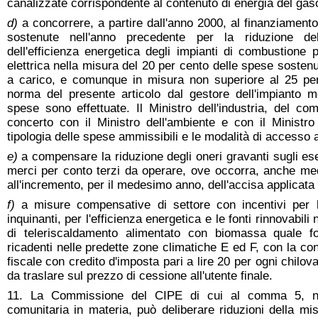
canalizzate corrispondente al contenuto di energia del gas
d)
a concorrere, a partire dall'anno 2000, al finanziament
sostenute nell'anno precedente per la riduzione de
dell'efficienza energetica degli impianti di combustione 
elettrica nella misura del 20 per cento delle spese sosten
a carico, e comunque in misura non superiore al 25 per
norma del presente articolo dal gestore dell'impianto m
spese sono effettuate. Il Ministro dell'industria, del com
concerto con il Ministro dell'ambiente e con il Ministro
tipologia delle spese ammissibili e le modalità di accesso a
e)
a compensare la riduzione degli oneri gravanti sugli eser
merci per conto terzi da operare, ove occorra, anche med
all'incremento, per il medesimo anno, dell'accisa applicata 
f)
a misure compensative di settore con incentivi per l
inquinanti, per l'efficienza energetica e le fonti rinnovabili
di teleriscaldamento alimentato con biomassa quale f
ricadenti nelle predette zone climatiche E ed F, con la c
fiscale con credito d'imposta pari a lire 20 per ogni chilova
da traslare sul prezzo di cessione all'utente finale.
11. La Commissione del CIPE di cui al comma 5, nel
comunitaria in materia, può deliberare riduzioni della mis