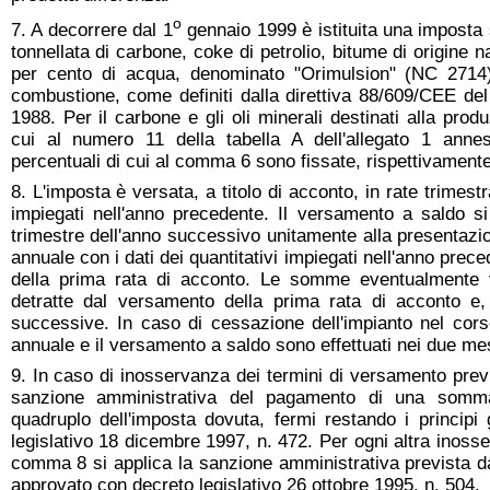
o
7. A decorrere dal 1
gennaio 1999 è istituita una imposta 
tonnellata di carbone, coke di petrolio, bitume di origine 
per cento di acqua, denominato "Orimulsion" (NC 2714) 
combustione, come definiti dalla direttiva 88/609/CEE de
1988. Per il carbone e gli oli minerali destinati alla produ
cui al numero 11 della tabella A dell'allegato 1 anne
percentuali di cui al comma 6 sono fissate, rispettivamente
8. L'imposta è versata, a titolo di acconto, in rate trimestr
impiegati nell'anno precedente. Il versamento a saldo si 
trimestre dell'anno successivo unitamente alla presentazi
annuale con i dati dei quantitativi impiegati nell'anno pre
della prima rata di acconto. Le somme eventualmente
detratte dal versamento della prima rata di acconto e,
successive. In caso di cessazione dell'impianto nel corso
annuale e il versamento a saldo sono effettuati nei due me
9. In caso di inosservanza dei termini di versamento prev
sanzione amministrativa del pagamento di una somm
quadruplo dell'imposta dovuta, fermi restando i principi g
legislativo 18 dicembre 1997, n. 472. Per ogni altra inosse
comma 8 si applica la sanzione amministrativa prevista dal
approvato con decreto legislativo 26 ottobre 1995, n. 504.