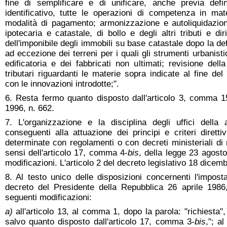
fine di semplificare e di unificare, anche previa def
identificativo, tutte le operazioni di competenza in ma
modalità di pagamento; armonizzazione e autoliquidazion
ipotecaria e catastale, di bollo e degli altri tributi e dir
dell'imponibile degli immobili su base catastale dopo la de
ad eccezione dei terreni per i quali gli strumenti urbanist
edificatoria e dei fabbricati non ultimati; revisione dell
tributari riguardanti le materie sopra indicate al fine de
con le innovazioni introdotte;".
6. Resta fermo quanto disposto dall'articolo 3, comma 1
1996, n. 662.
7. L'organizzazione e la disciplina degli uffici della 
conseguenti alla attuazione dei principi e criteri diret
determinate con regolamenti o con decreti ministeriali di
sensi dell'articolo 17, comma 4-
bis
, della legge 23 agost
modificazioni. L'articolo 2 del decreto legislativo 18 dicem
8. Al testo unico delle disposizioni concernenti l'impost
decreto del Presidente della Repubblica 26 aprile 1986
seguenti modificazioni:
a)
all'articolo 13, al comma 1, dopo la parola: "richiesta",
salvo quanto disposto dall'articolo 17, comma 3-
bis
,"; a