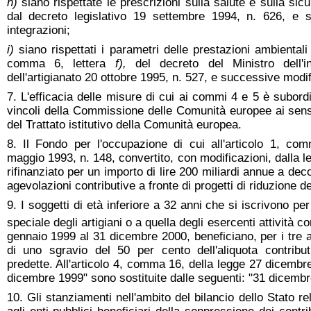
h)
siano rispettate le prescrizioni sulla salute e sulla sic
dal decreto legislativo 19 settembre 1994, n. 626, e 
integrazioni;
i)
siano rispettati i parametri delle prestazioni ambientali 
comma 6, lettera
f),
del decreto del Ministro dell'
dell'artigianato 20 ottobre 1995, n. 527, e successive modif
7. L'efficacia delle misure di cui ai commi 4 e 5 è subordi
vincoli della Commissione delle Comunità europee ai sensi
del Trattato istitutivo della Comunità europea.
8. Il Fondo per l'occupazione di cui all'articolo 1, co
maggio 1993, n. 148, convertito, con modificazioni, dalla l
rifinanziato per un importo di lire 200 miliardi annue a dec
agevolazioni contributive a fronte di progetti di riduzione del
9. I soggetti di età inferiore a 32 anni che si iscrivono pe
speciale degli artigiani o a quella degli esercenti attività c
gennaio 1999 al 31 dicembre 2000, beneficiano, per i tre an
di uno sgravio del 50 per cento dell'aliquota contribut
predette. All'articolo 4, comma 16, della legge 27 dicembre
dicembre 1999" sono sostituite dalle seguenti: "31 dicembr
10. Gli stanziamenti nell'ambito del bilancio dello Stato re