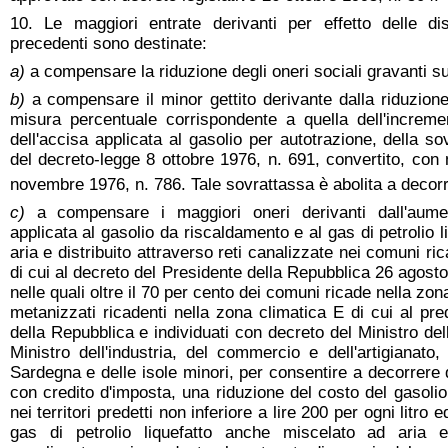
10. Le maggiori entrate derivanti per effetto delle d
precedenti sono destinate:
a)
a compensare la riduzione degli oneri sociali gravanti su
b)
a compensare il minor gettito derivante dalla riduzion
misura percentuale corrispondente a quella dell'increm
dell'accisa applicata al gasolio per autotrazione, della sov
del decreto-legge 8 ottobre 1976, n. 691, convertito, con 
novembre 1976, n. 786. Tale sovrattassa è abolita a decorr
c)
a compensare i maggiori oneri derivanti dall'aumen
applicata al gasolio da riscaldamento e al gas di petrolio 
aria e distribuito attraverso reti canalizzate nei comuni ri
di cui al decreto del Presidente della Repubblica 26 agosto
nelle quali oltre il 70 per cento dei comuni ricade nella zo
metanizzati ricadenti nella zona climatica E di cui al pr
della Repubblica e individuati con decreto del Ministro del
Ministro dell'industria, del commercio e dell'artigianato
Sardegna e delle isole minori, per consentire a decorrere
con credito d'imposta, una riduzione del costo del gasoli
nei territori predetti non inferiore a lire 200 per ogni litro
gas di petrolio liquefatto anche miscelato ad aria e 