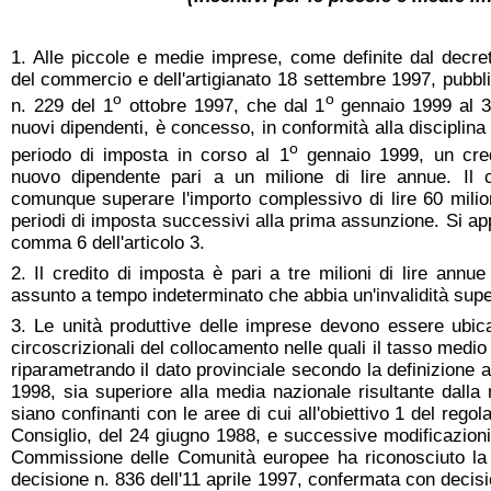
1. Alle piccole e medie imprese, come definite dal decreto
del commercio e dell'artigianato 18 settembre 1997, pubbl
o
o
n. 229 del 1
ottobre 1997, che dal 1
gennaio 1999 al 
nuovi dipendenti, è concesso, in conformità alla disciplina
o
periodo di imposta in corso al 1
gennaio 1999, un cred
nuovo dipendente pari a un milione di lire annue. Il 
comunque superare l'importo complessivo di lire 60 milio
periodi di imposta successivi alla prima assunzione. Si app
comma 6 dell'articolo 3.
2. Il credito di imposta è pari a tre milioni di lire annue
assunto a tempo indeterminato che abbia un'invalidità supe
3. Le unità produttive delle imprese devono essere ubicat
circoscrizionali del collocamento nelle quali il tasso medi
riparametrando il dato provinciale secondo la definizione al
1998, sia superiore alla media nazionale risultante dall
siano confinanti con le aree di cui all'obiettivo 1 del reg
Consiglio, del 24 giugno 1988, e successive modificazioni,
Commissione delle Comunità europee ha riconosciuto la 
decisione n. 836 dell'11 aprile 1997, confermata con deci