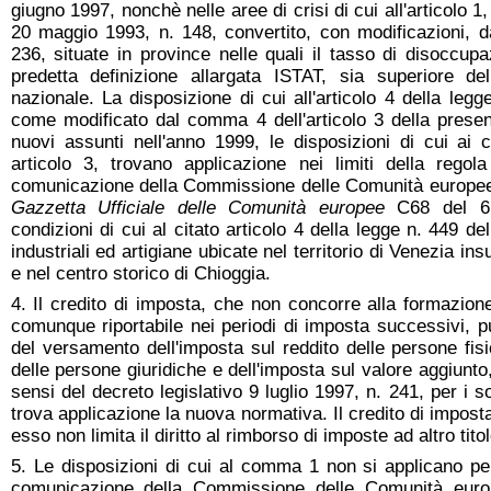
giugno 1997, nonchè nelle aree di crisi di cui all'articolo
20 maggio 1993, n. 148, convertito, con modificazioni, da
236, situate in province nelle quali il tasso di disoccup
predetta definizione allargata ISTAT, sia superiore d
nazionale. La disposizione di cui all'articolo 4 della le
come modificato dal comma 4 dell'articolo 3 della presen
nuovi assunti nell'anno 1999, le disposizioni di cui 
articolo 3, trovano applicazione nei limiti della regol
comunicazione della Commissione delle Comunità europee 
Gazzetta Ufficiale delle Comunità europee
C68 del 6
condizioni di cui al citato articolo 4 della legge n. 449 d
industriali ed artigiane ubicate nel territorio di Venezia ins
e nel centro storico di Chioggia.
4. Il credito di imposta, che non concorre alla formazion
comunque riportabile nei periodi di imposta successivi, pu
del versamento dell'imposta sul reddito delle persone fisi
delle persone giuridiche e dell'imposta sul valore aggiun
sensi del decreto legislativo 9 luglio 1997, n. 241, per i so
trova applicazione la nuova normativa. Il credito di impost
esso non limita il diritto al rimborso di imposte ad altro tito
5. Le disposizioni di cui al comma 1 non si applicano per 
comunicazione della Commissione delle Comunità euro