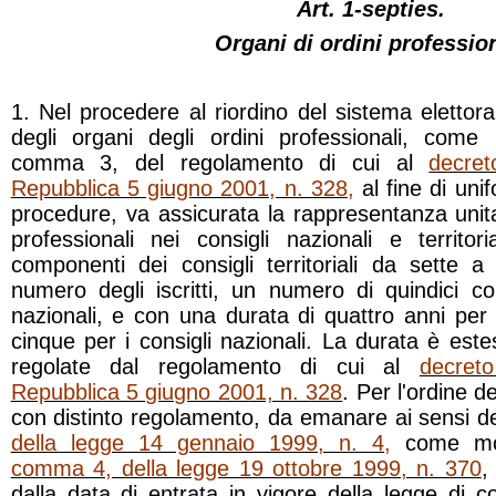
Art. 1-septies.
Organi di ordini profession
1. Nel procedere al riordino del sistema elettor
degli organi degli ordini professionali, come p
comma 3, del regolamento di cui al
decret
Repubblica 5 giugno 2001, n. 328
,
al fine di uni
procedure, va assicurata la rappresentanza unitaria
professionali nei consigli nazionali e territ
componenti dei consigli territoriali da sette a
numero degli iscritti, un numero di quindici co
nazionali, e con una durata di quattro anni per i c
cinque per i consigli nazionali. La durata è este
regolate dal regolamento di cui al
decret
Repubblica 5 giugno 2001, n. 328
. Per l'ordine d
con distinto regolamento, da emanare ai sensi del
della legge 14 gennaio 1999, n. 4
,
come modi
comma 4, della legge 19 ottobre 1999, n. 370
,
dalla data di entrata in vigore della legge di 