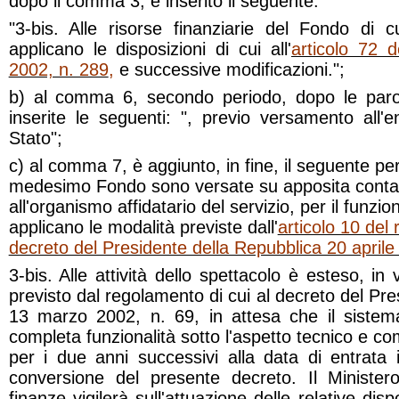
dopo il comma 3, è inserito il seguente:
"3-bis. Alle risorse finanziarie del Fondo di
applicano le disposizioni di cui all'
articolo 72 
2002, n. 289
,
e successive modificazioni.";
b) al comma 6, secondo periodo, dopo le par
inserite le seguenti: ", previo versamento all'en
Stato";
c) al comma 7, è aggiunto, in fine, il seguente per
medesimo Fondo sono versate su apposita contabil
all'organismo affidatario del servizio, per il funzi
applicano le modalità previste dall'
articolo 10 del 
decreto del Presidente della Repubblica 20 aprile
3-bis. Alle attività dello spettacolo è esteso, in 
previsto dal regolamento di cui al decreto del Pr
13 marzo 2002, n. 69, in attesa che il sistem
completa funzionalità sotto l'aspetto tecnico e 
per i due anni successivi alla data di entrata 
conversione del presente decreto. Il Minister
finanze vigilerà sull'attuazione delle relative disp