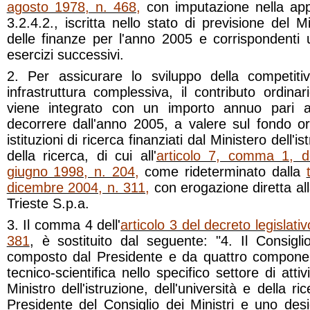
agosto 1978, n. 468
,
con imputazione nella appo
3.2.4.2., iscritta nello stato di previsione del 
delle finanze per l'anno 2005 e corrispondenti un
esercizi successivi.
2. Per assicurare lo sviluppo della competitivi
infrastruttura complessiva, il contributo ordina
viene integrato con un importo annuo
pari 
decorrere dall'anno 2005,
a valere sul fondo ord
istituzioni di ricerca finanziati dal Ministero dell'is
della ricerca, di cui all'
articolo 7, comma 1, de
giugno 1998, n. 204
,
come rideterminato dalla
dicembre 2004, n. 311
,
con erogazione diretta al
Trieste S.p.a.
3. Il comma 4 dell'
articolo 3 del decreto legislat
381
, è sostituito dal seguente: "4. Il Consiglio 
composto dal Presidente e da quattro componenti
tecnico-scientifica nello specifico settore di attiv
Ministro dell'istruzione, dell'università e della r
Presidente del Consiglio dei Ministri e uno des