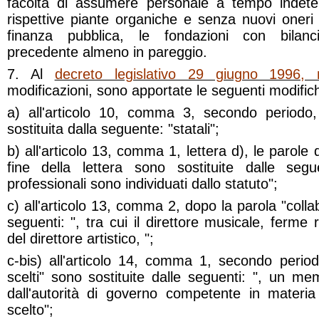
facoltà di assumere personale a tempo indeterm
rispettive piante organiche e senza nuovi oneri
finanza pubblica, le fondazioni con bilanci
precedente almeno in pareggio.
7. Al
decreto legislativo 29 giugno 1996,
modificazioni, sono apportate le seguenti modific
a) all'articolo 10, comma 3, secondo periodo, 
sostituita dalla seguente: "statali";
b) all'articolo 13, comma 1, lettera d), le parole 
fine della lettera sono sostituite dalle segue
professionali sono individuati dallo statuto";
c) all'articolo 13, comma 2, dopo la parola "collab
seguenti: ", tra cui il direttore musicale, ferm
del direttore artistico, ";
c-bis) all'articolo 14, comma 1, secondo periodo,
scelti" sono sostituite dalle seguenti: ", un me
dall'autorità di governo competente in materia 
scelto";