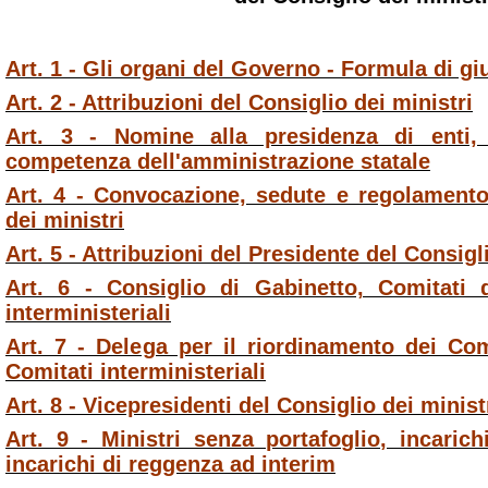
Art. 1 - Gli organi del Governo - Formula di g
Art. 2 - Attribuzioni del Consiglio dei ministri
Art. 3 - Nomine alla presidenza di enti, 
competenza dell'amministrazione statale
Art. 4 - Convocazione, sedute e regolamento
dei ministri
Art. 5 - Attribuzioni del Presidente del Consigl
Art. 6 - Consiglio di Gabinetto, Comitati 
interministeriali
Art. 7 - Delega per il riordinamento dei Com
Comitati interministeriali
Art. 8 - Vicepresidenti del Consiglio dei minist
Art. 9 - Ministri senza portafoglio, incaric
incarichi di reggenza ad interim