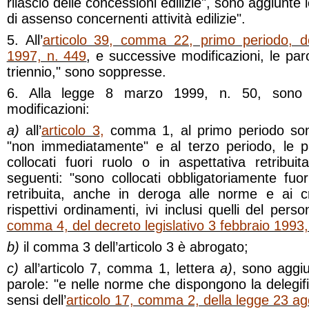
rilascio delle concessioni edilizie", sono aggiunte le
di assenso concernenti attività edilizie".
5. All’
articolo 39, comma 22, primo periodo, d
1997, n. 449
, e successive modificazioni, le par
triennio," sono soppresse.
6. Alla legge 8 marzo 1999, n. 50, sono a
modificazioni:
a)
all’
articolo 3
,
comma 1, al primo periodo son
"non immediatamente" e al terzo periodo, le p
collocati fuori ruolo o in aspettativa retribuit
seguenti: "sono collocati obbligatoriamente fuor
retribuita, anche in deroga alle norme e ai cri
rispettivi ordinamenti, ivi inclusi quelli del person
comma 4, del decreto legislativo 3 febbraio 1993,
b)
il comma 3 dell’articolo 3 è abrogato;
c)
all’articolo 7, comma 1, lettera
a)
, sono aggiu
parole: "e nelle norme che dispongono la delegifi
sensi dell’
articolo 17, comma 2, della legge 23 a