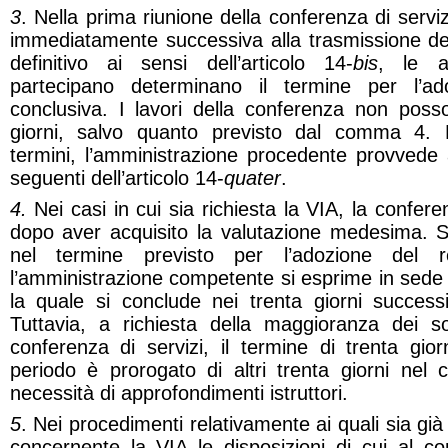
3
. Nella prima riunione della conferenza di servi
immediatamente successiva alla trasmissione del
definitivo ai sensi dell’articolo 14-
bis
, le a
partecipano determinano il termine per l’ad
conclusiva. I lavori della conferenza non pos
giorni, salvo quanto previsto dal comma 4. De
termini, l’amministrazione procedente provvede
seguenti dell’articolo 14-
quater
.
4.
Nei casi in cui sia richiesta la VIA, la confere
dopo aver acquisito la valutazione medesima. S
nel termine previsto per l’adozione del re
l’amministrazione competente si esprime in sede d
la quale si conclude nei trenta giorni successi
Tuttavia, a richiesta della maggioranza dei sog
conferenza di servizi, il termine di trenta gio
periodo è prorogato di altri trenta giorni nel 
necessità di approfondimenti istruttori.
5
. Nei procedimenti relativamente ai quali sia già
concernente la VIA le disposizioni di cui al co