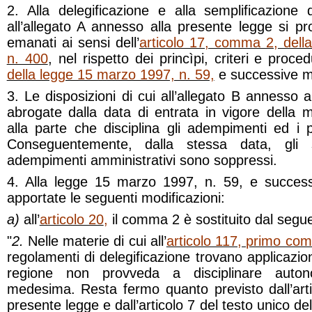
2. Alla delegificazione e alla semplificazione 
all’allegato A annesso alla presente legge si p
emanati ai sensi dell’
articolo 17, comma 2, dell
n. 400
, nel rispetto dei princìpi, criteri e proced
della legge 15 marzo 1997, n. 59,
e successive mo
3. Le disposizioni di cui all’allegato B annesso 
abrogate dalla data di entrata in vigore della 
alla parte che disciplina gli adempimenti ed i pr
Conseguentemente, dalla stessa data, gli 
adempimenti amministrativi sono soppressi.
4. Alla legge 15 marzo 1997, n. 59, e success
apportate le seguenti modificazioni:
a)
all’
articolo 20
,
il comma 2 è sostituito dal segu
"
2.
Nelle materie di cui all’
articolo 117, primo com
regolamenti di delegificazione trovano applicazio
regione non provveda a disciplinare auto
medesima. Resta fermo quanto previsto dall’art
presente legge e dall’articolo 7 del testo unico de