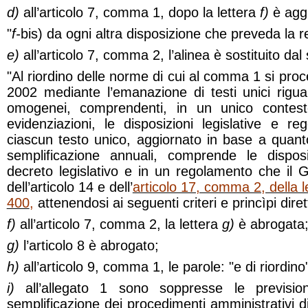
d)
all’articolo 7, comma 1, dopo la lettera
f)
è aggi
"
f-
bis)
da ogni altra disposizione che preveda la re
e)
all’articolo 7, comma 2, l’alinea è sostituito da
"Al riordino delle norme di cui al comma 1 si pro
2002 mediante l’emanazione di testi unici rigua
omogenei, comprendenti, in un unico contes
evidenziazioni, le disposizioni legislative e re
ciascun testo unico, aggiornato in base a quanto
semplificazione annuali, comprende le dispos
decreto legislativo e in un regolamento che il
dell’articolo 14 e dell’
articolo 17, comma 2, della 
400
,
attenendosi ai seguenti criteri e princìpi dirett
f)
all’articolo 7, comma 2, la lettera
g)
è abrogata
g)
l’articolo 8 è abrogato;
h)
all’articolo 9, comma 1, le parole: "e di riordi
i)
all’allegato 1 sono soppresse le prevision
semplificazione dei procedimenti amministrativi d