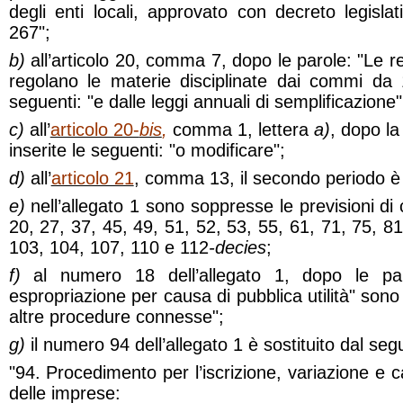
degli enti locali, approvato con decreto legisl
267";
b)
all’articolo 20, comma 7, dopo le parole: "Le re
regolano le materie disciplinate dai commi da 
seguenti: "e dalle leggi annuali di semplificazione"
c)
all’
articolo 20-
bis
,
comma 1, lettera
a)
, dopo la
inserite le seguenti: "o modificare";
d)
all’
articolo 21
, comma 13, il secondo periodo è
e)
nell’allegato 1 sono soppresse le previsioni di c
20, 27, 37, 45, 49, 51, 52, 53, 55, 61, 71, 75, 8
103, 104, 107, 110 e 112
-decies
;
f)
al numero 18 dell’allegato 1, dopo le pa
espropriazione per causa di pubblica utilità" sono
altre procedure connesse";
g)
il numero 94 dell’allegato 1 è sostituito dal seg
"94. Procedimento per l’iscrizione, variazione e c
delle imprese: