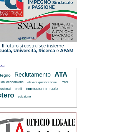
nza
ATA
Reclutamento
tegno
zioni economiche
Profili
elevata qualificazione
immissioni in ruolo
ssionali
profili
tero
selezione