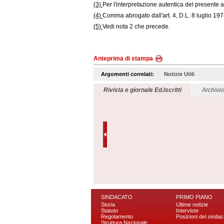
(3)
Per l'interpretazione autentica del presente art
(4)
Comma abrogato dall'art. 4, D.L. 8 luglio 197
(5)
Vedi nota 2 che precede.
Anteprima di stampa
Argomenti correlati:
Notizie Utili
Rivista e giornale Ed.Iscritti
Archivi
SINDACATO
PRIMO PIANO
Storia
Ultime notizie
Statuto
Interviste
Regolamento
Posizioni del sindac
Struttura Nazionale