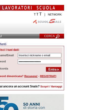
T
T
T
|
NETWORK
LI
CERCA
tenti
Ricerca Avanzata
isci i tuoi dati:
name/Email
word
icorda
word dimenticata?
Recupera!
-
REGISTRATI
ai ancora un account Snals?
Scopri i Vantaggi