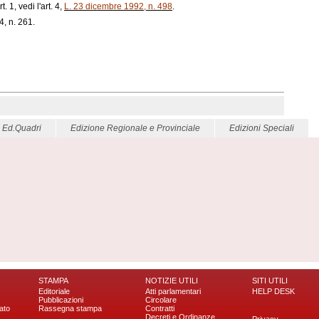
. 1, vedi l'art. 4,
L. 23 dicembre 1992, n. 498
.
4, n. 261.
o Ed.Quadri
Edizione Regionale e Provinciale
Edizioni Speciali
STAMPA
NOTIZIE UTILI
SITI UTILI
Editoriale
Atti parlamentari
HELP DESK
Pubblicazioni
Circolare
ato
Rassegna stampa
Contratti
Decreti e Ordinanze