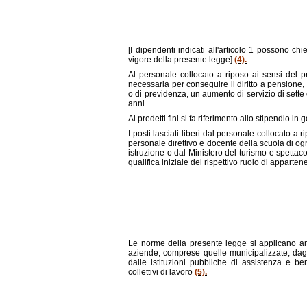
[I dipendenti indicati all'articolo 1 possono ch
vigore della presente legge]
(4).
Al personale collocato a riposo ai sensi del 
necessaria per conseguire il diritto a pensione, 
o di previdenza, un aumento di servizio di sette o, 
anni.
Ai predetti fini si fa riferimento allo stipendio i
I posti lasciati liberi dal personale collocato a r
personale direttivo e docente della scuola di og
istruzione o dal Ministero del turismo e spettac
qualifica iniziale del rispettivo ruolo di apparte
Le norme della presente legge si applicano anc
aziende, comprese quelle municipalizzate, dagli 
dalle istituzioni pubbliche di assistenza e be
collettivi di lavoro
(5).