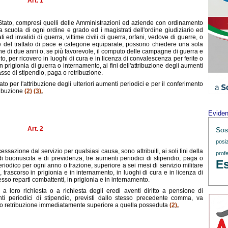
Art. 1
lo Stato, compresi quelli delle Amministrazioni ed aziende con ordinamento
a scuola di ogni ordine e grado ed i magistrati dell'ordine giudiziario ed
i ed invalidi di guerra, vittime civili di guerra, orfani, vedove di guerre, o
e del trattato di pace e categorie equiparate, possono chiedere una sola
one di due anni o, se più favorevole, il computo delle campagne di guerra e
to, per ricovero in luoghi di cura e in licenza di convalescenza per ferite o
n prigionia di guerra o internamento, ai fini dell'attribuzione degli aumenti
sse di stipendio, paga o retribuzione.
 per l'attribuzione degli ulteriori aumenti periodici e per il conferimento
ribuzione
(2)
(3).
Evide
Art. 2
Sos
posi
a cessazione dal servizio per qualsiasi causa, sono attribuiti, ai soli fini della
profe
i buonuscita e di previdenza, tre aumenti periodici di stipendio, paga o
Es
riodico per ogni anno o frazione, superiore a sei mesi di servizio militare
a, trascorso in prigionia e in internamento, in luoghi di cura e in licenza di
esso reparti combattenti, in prigionia e in internamento.
a loro richiesta o a richiesta degli eredi aventi diritto a pensione di
menti periodici di stipendio, previsti dallo stesso precedente comma, va
aga o retribuzione immediatamente superiore a quella posseduta
(2).