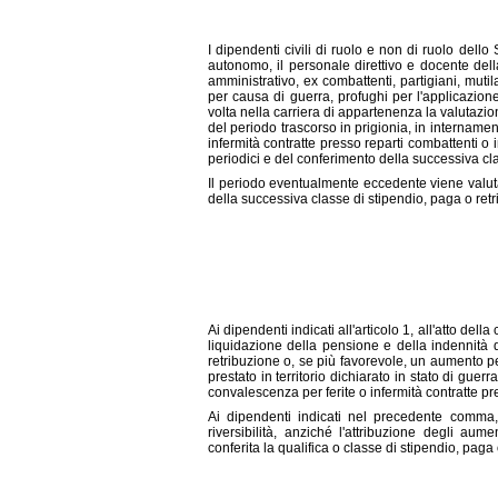
I dipendenti civili di ruolo e non di ruolo del
autonomo, il personale direttivo e docente dell
amministrativo, ex combattenti, partigiani, mutilat
per causa di guerra, profughi per l'applicazion
volta nella carriera di appartenenza la valutazi
del periodo trascorso in prigionia, in internamen
infermità contratte presso reparti combattenti o i
periodici e del conferimento della successiva cla
Il periodo eventualmente eccedente viene valutato
della successiva classe di stipendio, paga o ret
Ai dipendenti indicati all'articolo 1, all'atto dell
liquidazione della pensione e della indennità d
retribuzione o, se più favorevole, un aumento pe
prestato in territorio dichiarato in stato di guerr
convalescenza per ferite o infermità contratte pr
Ai dipendenti indicati nel precedente comma, 
riversibilità, anziché l'attribuzione degli au
conferita la qualifica o classe di stipendio, p