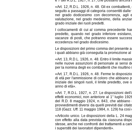
e 7 del R.D.L. 1927, n. 27, che possano ancora c
«Art. 12, R.D.L. 1926, n. 48. Gli ex combattenti
seguito a passaggi di categoria consentiti dalle
nel grado dodicesimo con decorrenza, agli ef
valutazione, nel grado medesimo, della anzian
grado iniziale dei ruoli predetti.
I collocamenti di cui al comma precedente han
predetto, quando nel grado inferiore esistano
vacanze di posti, che potranno essere success
eccedenza nel grado dodicesimo.
Le disposizioni del primo comma del presente arti
i quali abbiano già conseguita la promozione al
«Art. 13, R.D.L. 1926, n. 48. Entro il limite mass
nelle nuove assunzioni di personale ai sensi de
per la nomina degli ex combattenti che risultino i
«Art. 17, R.D.L. 1926, n. 48. Ferme le disposizio
di età per l'ammissione di coloro che abbiano pr
iniziale dei singoli ruoli, il limite predetto, ove
anno di età».
«Art. 7, R.D.L. 1927, n. 27. Le disposizioni del
effetti economici, non anteriore al 1° luglio 1926
del R.D. 8 maggio 1924, n. 843, che abbiano gi
provvedimenti diversi da quelli previsti dal cita
118 (Gazz. Uff. 11 maggio 1984, n. 129) ha così 
«Articolo unico. Le disposizioni della L. 24 mag
con effetto alla data prevista da ciascuna dispo
stesse, anche nei confronti dei trattamenti a cari
i superstiti dei lavoratori dipendenti».