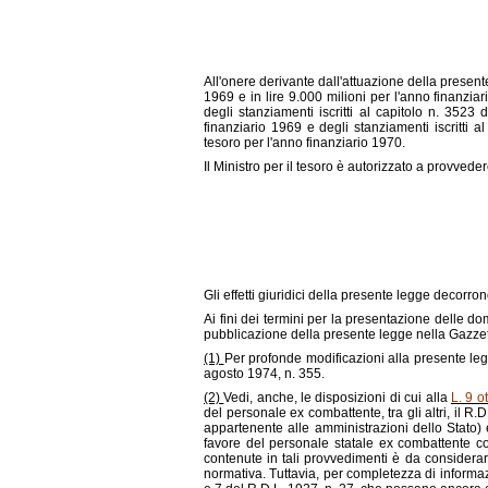
All'onere derivante dall'attuazione della presente
1969 e in lire 9.000 milioni per l'anno finanzi
degli stanziamenti iscritti al capitolo n. 3523
finanziario 1969 e degli stanziamenti iscritti a
tesoro per l'anno finanziario 1970.
Il Ministro per il tesoro è autorizzato a provveder
Gli effetti giuridici della presente legge decor
Ai fini dei termini per la presentazione delle do
pubblicazione della presente legge nella Gazzett
(1)
Per profonde modificazioni alla presente legg
agosto 1974, n. 355.
(2)
Vedi, anche, le disposizioni di cui alla
L. 9 o
del personale ex combattente, tra gli altri, il 
appartenente alle amministrazioni dello Stato) 
favore del personale statale ex combattente co
contenute in tali provvedimenti è da considera
normativa. Tuttavia, per completezza di informazi