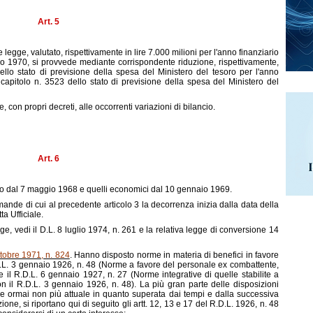
Art. 5
 legge, valutato, rispettivamente in lire 7.000 milioni per l'anno finanziario
ario 1970, si provvede mediante corrispondente riduzione, rispettivamente,
 dello stato di previsione della spesa del Ministero del tesoro per l'anno
l capitolo n. 3523 dello stato di previsione della spesa del Ministero del
e, con propri decreti, alle occorrenti variazioni di bilancio.
Art. 6
rono dal 7 maggio 1968 e quelli economici dal 10 gennaio 1969.
mande di cui al precedente articolo 3 la decorrenza inizia dalla data della
a Ufficiale.
e, vedi il D.L. 8 luglio 1974, n. 261 e la relativa legge di conversione 14
ttobre 1971, n. 824
. Hanno disposto norme in materia di benefici in favore
R.D.L. 3 gennaio 1926, n. 48 (Norme a favore del personale ex combattente,
e il R.D.L. 6 gennaio 1927, n. 27 (Norme integrative di quelle stabilite a
n il R.D.L. 3 gennaio 1926, n. 48). La più gran parte delle disposizioni
re ormai non più attuale in quanto superata dai tempi e dalla successiva
one, si riportano qui di seguito gli artt. 12, 13 e 17 del R.D.L. 1926, n. 48