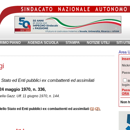
RIMO PIANO
AGENDA SCUOLA
STAMPA
NOTIZIE UTILI
SITI UTI
Area U
ave:
Inser
gi
Nick
Pass
o Stato ed Enti pubblici ex combattenti ed assimilati
R
login
 24 maggio 1970, n. 336,
Pass
ORA
ella Gazz. Uff. 11 giugno 1970, n. 144.
Non h
dello Stato ed Enti pubblici ex combattenti ed assimilati
(1)
(2).