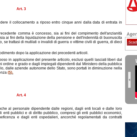
Art. 3
iedere il collocamento a riposo entro cinque anni dalla data di entrata in
precedente comma è concesso, sia ai fini del compimento dell'anzianità
sia ai fini della liquidazione della pensione e dell'indennità di buonuscita
se trattasi di mutilati o invalidi di guerra o vittime civili di guerra, di dieci
Scad
n godimento dopo la applicazione dei precedenti articoli.
iposo in applicazione del presente articolo, esclusi quelli lasciati liberi dal
ni ordine e grado e dagli impiegati dipendenti dal Ministero della pubblica
olo, dalle aziende autonome dello Stato, sono portati in diminuzione nella
nenza
(5).
Art. 4
he al personale dipendente dalle regioni, dagli enti locali e dalle loro
enti pubblici e di diritto pubblico, compresi gli enti pubblici economici,
neficenza e dagli enti ospedalieri, ancorché regolamentati da contratti