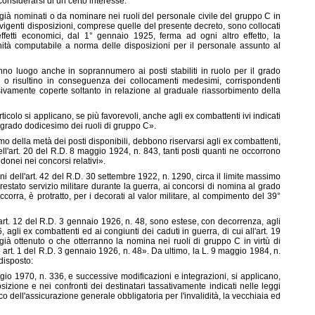
onsiderarsi di un certo interesse:
, già nominati o da nominare nei ruoli del personale civile del gruppo C in
 vigenti disposizioni, comprese quelle del presente decreto, sono collocati
fetti economici, dal 1° gennaio 1925, ferma ad ogni altro effetto, la
ità computabile a norma delle disposizioni per il personale assunto al
no luogo anche in soprannumero ai posti stabiliti in ruolo per il grado
, o risultino in conseguenza dei collocamenti medesimi, corrispondenti
ivamente coperte soltanto in relazione al graduale riassorbimento della
colo si applicano, se più favorevoli, anche agli ex combattenti ivi indicati
 grado dodicesimo dei ruoli di gruppo C».
imo della metà dei posti disponibili, debbono riservarsi agli ex combattenti,
ll'art. 20 del R.D. 8 maggio 1924, n. 843, tanti posti quanti ne occorrono
donei nei concorsi relativi».
ni dell'art. 42 del R.D. 30 settembre 1922, n. 1290, circa il limite massimo
estato servizio militare durante la guerra, ai concorsi di nomina al grado
 occorra, è protratto, per i decorati al valor militare, al compimento del 39°
l'art. 12 del R.D. 3 gennaio 1926, n. 48, sono estese, con decorrenza, agli
, agli ex combattenti ed ai congiunti dei caduti in guerra, di cui all'art. 19
à ottenuto o che otterranno la nomina nei ruoli di gruppo C in virtù di
to art. 1 del R.D. 3 gennaio 1926, n. 48». Da ultimo, la L. 9 maggio 1984, n.
disposto:
gio 1970, n. 336, e successive modificazioni e integrazioni, si applicano,
sizione e nei confronti dei destinatari tassativamente indicati nelle leggi
co dell'assicurazione generale obbligatoria per l'invalidità, la vecchiaia ed